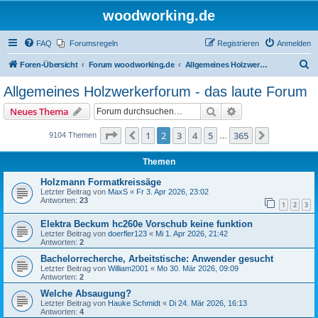
woodworking.de
FAQ
Forumsregeln
Registrieren
Anmelden
S
Foren-Übersicht
Forum woodworking.de
Allgemeines Holzwerkerforum - das laute Forum
u
Allgemeines Holzwerkerforum - das laute Forum
c
Suche
Erweiterte Suche
Neues Thema
h
e
Seite
2
von
365
1
2
3
4
5
365
Vorherige
Nächste
9104 Themen
…
Themen
Holzmann Formatkreissäge
Letzter Beitrag von
MaxS
«
Fr 3. Apr 2026, 23:02
Antworten:
23
1
2
3
Elektra Beckum hc260e Vorschub keine funktion
Letzter Beitrag von
doerfler123
«
Mi 1. Apr 2026, 21:42
Antworten:
2
Bachelorrecherche, Arbeitstische: Anwender gesucht
Letzter Beitrag von
William2001
«
Mo 30. Mär 2026, 09:09
Antworten:
2
Welche Absaugung?
Letzter Beitrag von
Hauke Schmidt
«
Di 24. Mär 2026, 16:13
Antworten:
4