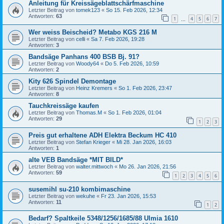
Anleitung für Kreissägeblattschärfmaschine
Letzter Beitrag von
tomek123
«
So 15. Feb 2026, 12:34
Antworten:
63
1
4
5
6
7
…
Wer weiss Beischeid? Metabo KGS 216 M
Letzter Beitrag von
celli
«
Sa 7. Feb 2026, 19:28
Antworten:
3
Bandsäge Panhans 400 BSB Bj. 91?
Letzter Beitrag von
Woody64
«
Do 5. Feb 2026, 10:59
Antworten:
2
Kity 626 Spindel Demontage
Letzter Beitrag von
Heinz Kremers
«
So 1. Feb 2026, 23:47
Antworten:
8
Tauchkreissäge kaufen
Letzter Beitrag von
Thomas.M
«
So 1. Feb 2026, 01:04
Antworten:
29
1
2
3
Preis gut erhaltene ADH Elektra Beckum HC 410
Letzter Beitrag von
Stefan Krieger
«
Mi 28. Jan 2026, 16:03
Antworten:
1
alte VEB Bandsäge *MIT BILD*
Letzter Beitrag von
walter.mittwoch
«
Mo 26. Jan 2026, 21:56
Antworten:
59
1
2
3
4
5
6
susemihl su-210 kombimaschine
Letzter Beitrag von
wekuhe
«
Fr 23. Jan 2026, 15:53
Antworten:
11
1
2
Bedarf? Spaltkeile 5348/1256/1685/88 Ulmia 1610