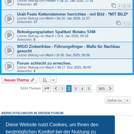
Letzter Beitrag von
Pedder
«
Sa 10. Jan 2026, 17:18
Antworten:
20
1
2
3
Uralt Festo Kettenstemmer herrichten - mit Bild - *MIT BILD*
Letzter Beitrag von
Michl
«
Sa 10. Jan 2026, 11:57
Antworten:
17
1
2
Befestigungsplatten Spaltkeil Metabo 5348
Letzter Beitrag von
MaxS
«
Di 6. Jan 2026, 00:28
Antworten:
8
WIGO Zinkenfräse - Führungsfinger - Maße für Nachbau
gesucht
Letzter Beitrag von
Michl
«
Di 30. Dez 2025, 09:38
Forum schlecht zu erreichen.
Letzter Beitrag von
MaxS
«
Mi 17. Dez 2025, 09:50
Antworten:
3
Neues Thema
Seite
2
von
365
1
2
3
4
5
365
Vorherige
Nächste
9104 Themen
…
Gehe zu
BERECHTIGUNGEN IN DIESEM FORUM
Sie dürfen
keine
neuen Themen in diesem Forum erstellen.
Sie dürfen
keine
Antworten zu Themen in diesem Forum erstellen.
Diese Website nutzt Cookies, um Ihnen den
Sie dürfen Ihre Beiträge in diesem Forum
nicht
ändern.
bestmöglichen Komfort bei der Nutzung zu
Sie dürfen Ihre Beiträge in diesem Forum
nicht
löschen.