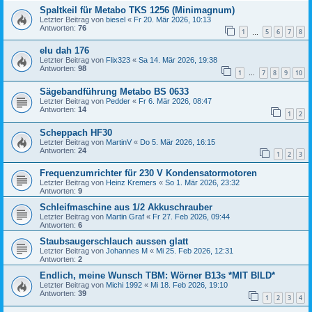
Spaltkeil für Metabo TKS 1256 (Minimagnum)
Letzter Beitrag von
biesel
«
Fr 20. Mär 2026, 10:13
Antworten:
76
1
5
6
7
8
…
elu dah 176
Letzter Beitrag von
Flix323
«
Sa 14. Mär 2026, 19:38
Antworten:
98
1
7
8
9
10
…
Sägebandführung Metabo BS 0633
Letzter Beitrag von
Pedder
«
Fr 6. Mär 2026, 08:47
Antworten:
14
1
2
Scheppach HF30
Letzter Beitrag von
MartinV
«
Do 5. Mär 2026, 16:15
Antworten:
24
1
2
3
Frequenzumrichter für 230 V Kondensatormotoren
Letzter Beitrag von
Heinz Kremers
«
So 1. Mär 2026, 23:32
Antworten:
9
Schleifmaschine aus 1/2 Akkuschrauber
Letzter Beitrag von
Martin Graf
«
Fr 27. Feb 2026, 09:44
Antworten:
6
Staubsaugerschlauch aussen glatt
Letzter Beitrag von
Johannes M
«
Mi 25. Feb 2026, 12:31
Antworten:
2
Endlich, meine Wunsch TBM: Wörner B13s *MIT BILD*
Letzter Beitrag von
Michi 1992
«
Mi 18. Feb 2026, 19:10
Antworten:
39
1
2
3
4