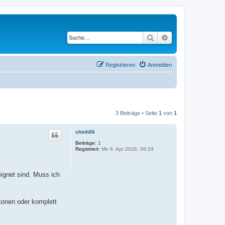
Suche
Erweiterte Suche
Registrieren
Anmelden
3 Beiträge • Seite
1
von
1
chinh56
Beiträge:
1
Registriert:
Mo 6. Apr 2026, 06:24
ignet sind. Muss ich
tonen oder komplett