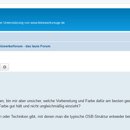
cher Unterstützung von www.feinewerkzeuge.de
lzwerkerforum - das laute Forum
Suche
Erweiterte Suche
n, bin mir aber unsicher, welche Vorbereitung und Farbe dafür am besten gee
Farbe gut hält und nicht ungleichmäßig einzieht?
n oder Techniken gibt, mit denen man die typische OSB-Struktur entweder be