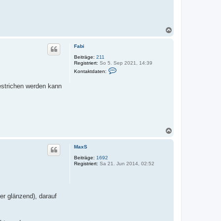
N
a
c
Fabi
h
o
Beiträge:
211
Registriert:
So 5. Sep 2021, 14:39
b
K
e
Kontaktdaten:
o
n
n
gestrichen werden kann
t
a
k
t
d
a
t
e
N
n
a
v
c
o
MaxS
h
n
F
o
Beiträge:
1692
a
Registriert:
Sa 21. Jun 2014, 02:52
b
b
e
i
n
er glänzend), darauf