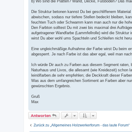
b) Wo sind die Platten? Wand, Decke, Fußboden? Das mach
Die Struktur betonen kannst Du bei geschliffenem Material
abwischen, sodass nur tiefere Stellen bedeckt bleiben, ka
feuchten Tuch oder Schwamm kann man auch nur die hohen
Den Farbton solltest Du mit zwei bis maximal drei Aufträge
aufgetragener Wandfarbe (Lammfellrolle) wird die Struktur
wirst Du aber wohl ums Spachteln und Schleifen nicht her
Eine ungleichmäßige Aufnahme der Farbe wirst Du beim ers
abgesperrt. Je nach Farbe ist das aber egal, weil man nach
Ich würde Dir auch zu Farben aus diesem Segment raten, b
Naturhaus und Livos, die allesamt (wie Kreidezeit) schon 
leinölfarben.de sehr empfehlen; die Deckkraft dieser Farb
Was aus dem umfangreichen Sortiment an Farben aber nun 
gewünschten Ergebnis.
Gruß
Max
Antworten
Zurück zu „Allgemeines Holzwerkerforum - das laute Forum“