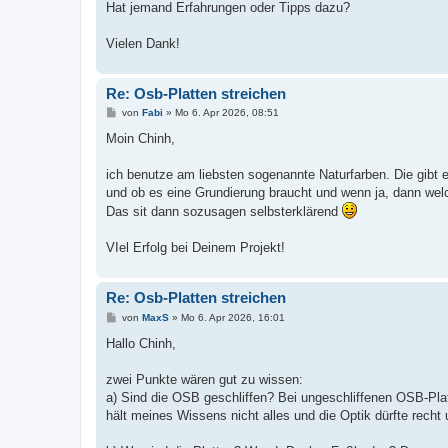
Hat jemand Erfahrungen oder Tipps dazu?
Vielen Dank!
Re: Osb-Platten streichen
B
von
Fabi
»
Mo 6. Apr 2026, 08:51
e
i
Moin Chinh,
t
r
a
ich benutze am liebsten sogenannte Naturfarben. Die gibt 
g
und ob es eine Grundierung braucht und wenn ja, dann wel
Das sit dann sozusagen selbsterklärend
VIel Erfolg bei Deinem Projekt!
Re: Osb-Platten streichen
B
von
MaxS
»
Mo 6. Apr 2026, 16:01
e
i
Hallo Chinh,
t
r
a
zwei Punkte wären gut zu wissen:
g
a) Sind die OSB geschliffen? Bei ungeschliffenen OSB-Plat
hält meines Wissens nicht alles und die Optik dürfte recht