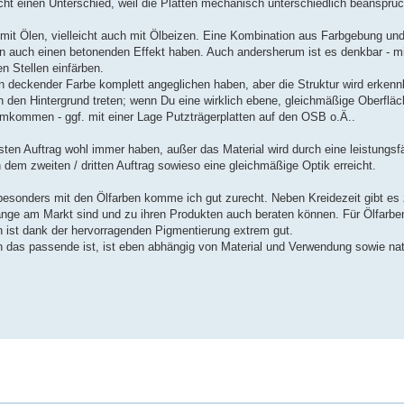
t einen Unterschied, weil die Platten mechanisch unterschiedlich beanspruc
 mit Ölen, vielleicht auch mit Ölbeizen. Eine Kombination aus Farbgebung und
nn auch einen betonenden Effekt haben. Auch andersherum ist es denkbar - mi
 Stellen einfärben.
n deckender Farbe komplett angeglichen haben, aber die Struktur wird erkennb
 in den Hintergrund treten; wenn Du eine wirklich ebene, gleichmäßige Oberfl
umkommen - ggf. mit einer Lage Putzträgerplatten auf den OSB o.Ä..
ten Auftrag wohl immer haben, außer das Material wird durch eine leistungsf
 dem zweiten / dritten Auftrag sowieso eine gleichmäßige Optik erreicht.
esonders mit den Ölfarben komme ich gut zurecht. Neben Kreidezeit gibt es z
lange am Markt sind und zu ihren Produkten auch beraten können. Für Ölfarbe
en ist dank der hervorragenden Pigmentierung extrem gut.
das passende ist, ist eben abhängig von Material und Verwendung sowie na