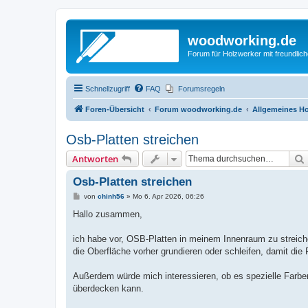
woodworking.de
Forum für Holzwerker mit freundli
Schnellzugriff
FAQ
Forumsregeln
Foren-Übersicht
Forum woodworking.de
Allgemeines Ho
Osb-Platten streichen
Antworten
Osb-Platten streichen
B
von
chinh56
»
Mo 6. Apr 2026, 06:26
e
i
Hallo zusammen,
t
r
a
ich habe vor, OSB-Platten in meinem Innenraum zu streiche
g
die Oberfläche vorher grundieren oder schleifen, damit die 
Außerdem würde mich interessieren, ob es spezielle Farbe
überdecken kann.