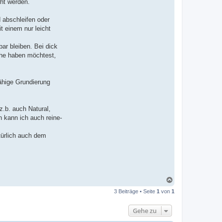
ht werden.
 abschleifen oder
t einem nur leicht
ar bleiben. Bei dick
äche haben möchtest,
ähige Grundierung
.b. auch Natural,
n kann ich auch reine-
türlich auch dem
N
a
3 Beiträge • Seite
1
von
1
c
h
o
Gehe zu
b
e