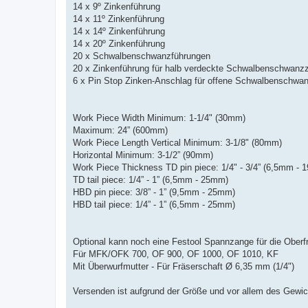
14 x 9º Zinkenführung
14 x 11º Zinkenführung
14 x 14º Zinkenführung
14 x 20º Zinkenführung
20 x Schwalbenschwanzführungen
20 x Zinkenführung für halb verdeckte Schwalbenschwanz
6 x Pin Stop Zinken-Anschlag für offene Schwalbenschwa
Work Piece Width Minimum: 1-1/4" (30mm)
Maximum: 24” (600mm)
Work Piece Length Vertical Minimum: 3-1/8" (80mm)
Horizontal Minimum: 3-1/2” (90mm)
Work Piece Thickness TD pin piece: 1/4" - 3/4” (6,5mm -
TD tail piece: 1/4” - 1” (6,5mm - 25mm)
HBD pin piece: 3/8” - 1” (9,5mm - 25mm)
HBD tail piece: 1/4” - 1” (6,5mm - 25mm)
Optional kann noch eine Festool Spannzange für die Ober
Für MFK/OFK 700, OF 900, OF 1000, OF 1010, KF
Mit Überwurfmutter - Für Fräserschaft Ø 6,35 mm (1/4")
Versenden ist aufgrund der Größe und vor allem des Gewich