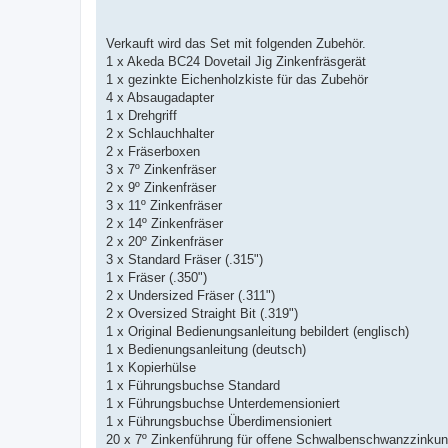
Verkauft wird das Set mit folgenden Zubehör.
1 x Akeda BC24 Dovetail Jig Zinkenfräsgerät
1 x gezinkte Eichenholzkiste für das Zubehör
4 x Absaugadapter
1 x Drehgriff
2 x Schlauchhalter
2 x Fräserboxen
3 x 7º Zinkenfräser
2 x 9º Zinkenfräser
3 x 11º Zinkenfräser
2 x 14º Zinkenfräser
2 x 20º Zinkenfräser
3 x Standard Fräser (.315")
1 x Fräser (.350")
2 x Undersized Fräser (.311")
2 x Oversized Straight Bit (.319")
1 x Original Bedienungsanleitung bebildert (englisch)
1 x Bedienungsanleitung (deutsch)
1 x Kopierhülse
1 x Führungsbuchse Standard
1 x Führungsbuchse Unterdemensioniert
1 x Führungsbuchse Überdimensioniert
20 x 7º Zinkenführung für offene Schwalbenschwanzzinku