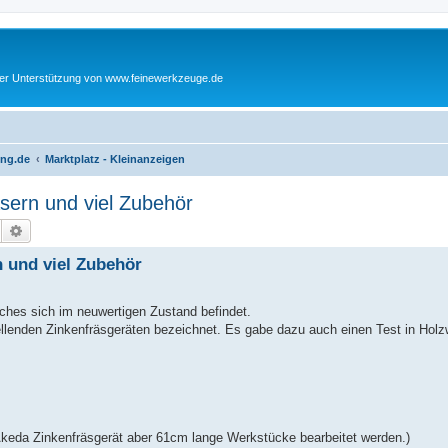
cher Unterstützung von www.feinewerkzeuge.de
ing.de
Marktplatz - Kleinanzeigen
sern und viel Zubehör
Suche
Erweiterte Suche
n und viel Zubehör
ches sich im neuwertigen Zustand befindet.
ellenden Zinkenfräsgeräten bezeichnet. Es gabe dazu auch einen Test in Holz
keda Zinkenfräsgerät aber 61cm lange Werkstücke bearbeitet werden.)