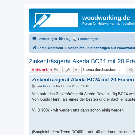
woodworking.de
Forum für Holzwerker mit freundli
Schnellzugriff
FAQ
Forumsregeln
Foren-Übersicht
Marktplatz - Kleinanzeigen auf Woodwork
Zinkenfräsgerät Akeda BC24 mit 20 Frä
Antworten
Zinkenfräsgerät Akeda BC24 mit 20 Fräser
B
von
XavVit
»
Do 11. Jun 2026, 14:40
e
i
Verkaufe das Zinkenfräsgerät Akeda Dovetail Jig BC24 wel
t
Von Guido Henn, als eines der besten und einfach einzust
r
a
g
VHB 900€ - wir werden uns dann schon einig werden.
(Baugleich dem Trend DC400 - statt 40 cm kann mit dem A