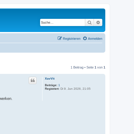
Suche
Erweiterte Suche
Registrieren
Anmelden
1 Beitrag • Seite
1
von
1
XavVit
Beiträge:
1
Registriert:
Di 9. Jun 2026, 21:05
werken.