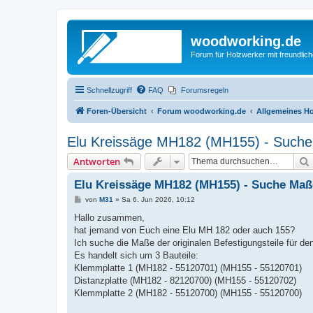
woodworking.de
Forum für Holzwerker mit freundli
Schnellzugriff
FAQ
Forumsregeln
Foren-Übersicht
Forum woodworking.de
Allgemeines Ho
Elu Kreissäge MH182 (MH155) - Suche M
Antworten
Elu Kreissäge MH182 (MH155) - Suche Maße
B
von
M31
»
Sa 6. Jun 2026, 10:12
e
i
Hallo zusammen,
t
hat jemand von Euch eine Elu MH 182 oder auch 155?
r
a
Ich suche die Maße der originalen Befestigungsteile für den
g
Es handelt sich um 3 Bauteile:
Klemmplatte 1 (MH182 - 55120701) (MH155 - 55120701)
Distanzplatte (MH182 - 82120700) (MH155 - 55120702)
Klemmplatte 2 (MH182 - 55120700) (MH155 - 55120700)