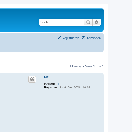
Suche
Erweiterte Suche
Registrieren
Anmelden
1 Beitrag • Seite
1
von
1
M31
Beiträge:
1
Registriert:
Sa 6. Jun 2026, 10:08