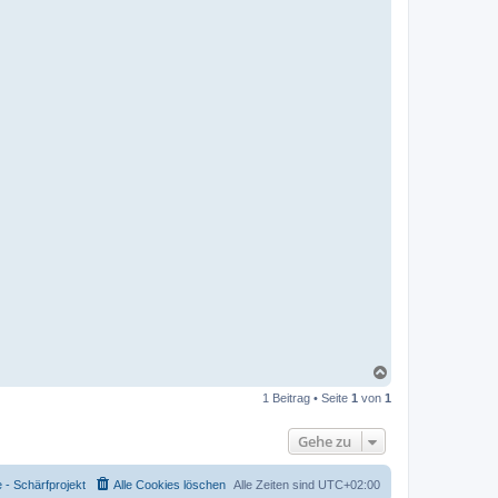
N
a
1 Beitrag • Seite
1
von
1
c
h
o
Gehe zu
b
e
n
- Schärfprojekt
Alle Cookies löschen
Alle Zeiten sind
UTC+02:00