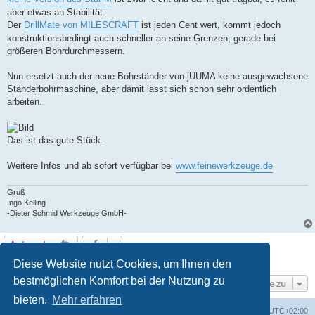
aber etwas an Stabilität.
Der
DrillMate von MILESCRAFT
ist jeden Cent wert, kommt jedoch
konstruktionsbedingt auch schneller an seine Grenzen, gerade bei
größeren Bohrdurchmessern.
Nun ersetzt auch der neue Bohrständer von jUUMA keine ausgewachsene
Ständerbohrmaschine, aber damit lässt sich schon sehr ordentlich
arbeiten.
Das ist das gute Stück.
Weitere Infos und ab sofort verfügbar bei
www.feinewerkzeuge.de
Gruß
Ingo Kelling
-Dieter Schmid Werkzeuge GmbH-
Antworten
1 Beitrag • Seite
1
von
1
Diese Website nutzt Cookies, um Ihnen den
bestmöglichen Komfort bei der Nutzung zu
Gehe zu
bieten.
Mehr erfahren
Foren-Übersicht
Alle Zeiten sind
UTC+02:00