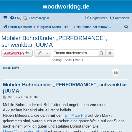
woodworking.de
FAQ
Forumsregeln
Registrieren
Anmelden
S
Foren-Übersicht
in eigener Sache - Dieter Schmid Werkzeuge GmbH
Neuheiten bei feinewerkzeuge.de
u
Mobiler Bohrständer „PERFORMANCE“,
c
schwenkbar jUUMA
h
Suche
Erweiterte
Antworten
e
1 Beitrag • Seite
1
von
1
IngoK-DSW
Mobiler Bohrständer „PERFORMANCE“, schwenkbar
jUUMA
B
Mi 3. Jun 2026, 13:39
e
i
Mobile Bohrständer mit Bohrfutter und angetrieben von einem
t
Akkuschrauber sind aktuell recht beliebt.
r
a
Neben Milescraft, die dann mit dem
DrillMate Pro
auf den Markt
g
gekommen sind, waren auch wir schon eine ganze Weile auf der Suche
nach einem wirklich guten und stabilen Bohrständer. Die
kleine Version des Star-M
ist zwar leicht und damit gut tragbar, es fehlt