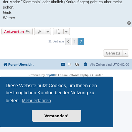
der Marke "Klemmsia" oder ähnlich (Korkauflagen) geht es aber meist
schon.
Gruß
Werner
Antworten
1
2
Vorherige
11 Beiträge
Gehe zu
Foren-Übersicht
Alle Zeiten sind
UTC+02:00
Powered by
phpBB
® Forum Software © phpBB Limited
Deutsche Übersetzung durch
phpBB.de
Diese Website nutzt Cookies, um Ihnen den
Datenschutz
|
Nutzungsbedingungen
bestmöglichen Komfort bei der Nutzung zu
bieten.
Mehr erfahren
Verstanden!