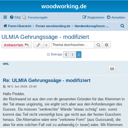
woodworking.de
FAQ
Forumsregeln
Registrieren
Anmelden
S
Foren-Übersicht
Forum woodworking.de
Handwerkzeugforum - das leise Forum
u
ULMIA Gehrungssäge - modifiziert
c
Suche
Erweiterte
Antworten
h
e
1
2
Vorherige
11 Beiträge
WRL
Re: ULMIA Gehrungssäge - modifiziert
B
Mi 3. Jun 2026, 10:40
e
i
Hallo Pedder,
t
die Rückwand ist aus den von dir genannten Gründen für das Klemmen in
r
a
der Tat etwas ungünstig, sie ergibt sich aber aus den Anforderungen des
g
Gusses. Da müssen "senkrechte" Wände "etwas schräg" sein, sonst
kommt das Teil nicht vernünfigt bzw. gar nicht aus der festen Gussform
heraus. Die Alternative wäre eine "verlorene Form" (aus Gusssand), die
aber für eine solchen Fall viel zu aufwendig (= teuer) wäre. Mit Klemmen