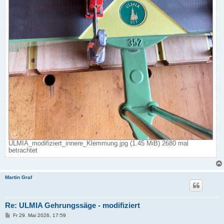
ULMIA_modifiziert_innere_Klemmung.jpg (1.45 MiB) 2680 mal
betrachtet
Martin Graf
Re: ULMIA Gehrungssäge - modifiziert
B
Fr 29. Mai 2026, 17:59
e