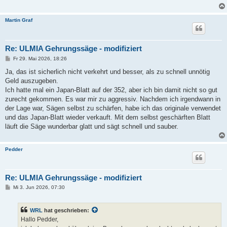
Martin Graf
Re: ULMIA Gehrungssäge - modifiziert
B
Fr 29. Mai 2026, 18:26
e
i
Ja, das ist sicherlich nicht verkehrt und besser, als zu schnell unnötig
t
Geld auszugeben.
r
a
Ich hatte mal ein Japan-Blatt auf der 352, aber ich bin damit nicht so gut
g
zurecht gekommen. Es war mir zu aggressiv. Nachdem ich irgendwann in
der Lage war, Sägen selbst zu schärfen, habe ich das originale verwendet
und das Japan-Blatt wieder verkauft. Mit dem selbst geschärften Blatt
läuft die Säge wunderbar glatt und sägt schnell und sauber.
Pedder
Re: ULMIA Gehrungssäge - modifiziert
B
Mi 3. Jun 2026, 07:30
e
i
t
WRL
hat geschrieben:
r
a
Hallo Pedder,
g