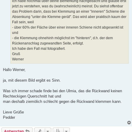
ich habe nochmal über deine Bemerkung nachgedacht und glaube erst
jetzt zu verstehen, was du (wahrscheinlich) meinst. Du siehst offenbar
das Problem darin, dass bei Klemmung an einer "inneren" Schiene die
Absenkung "unter die Klemme gerät". Das wird aber praktisch kaum der
Fall sein, weil
- über 60% der Fläche über einer inneren Schiene nicht abgesenkt ist
und
- die Klemmung ohnehinh möglichst im "hinteren", d.h. der dem
Rückenanschlag zugewandten Seite, erfolgt.
Ich habe den Fall mal fotografiert.
Gruß
Werner
Hallo Werner,
ja, mit diesem Bild ergibt es Sinn.
Was ich immer schade finde bei den Ulmia, das die Rückwand keinen
Rechteckigen Querschnitt hat und
man deshalb ziemölich schlecht gegen die Rückwand klemmen kann.
Lieve Grüße
Pedder
Antworten