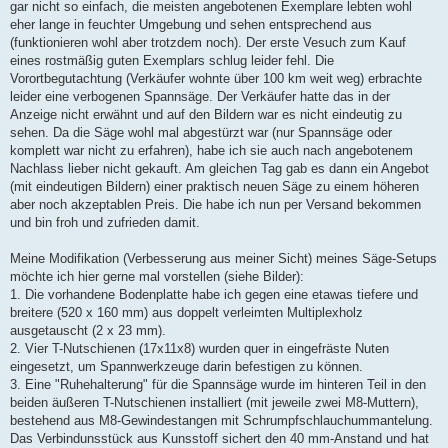
gar nicht so einfach, die meisten angebotenen Exemplare lebten wohl
eher lange in feuchter Umgebung und sehen entsprechend aus
(funktionieren wohl aber trotzdem noch). Der erste Vesuch zum Kauf
eines rostmäßig guten Exemplars schlug leider fehl. Die
Vorortbegutachtung (Verkäufer wohnte über 100 km weit weg) erbrachte
leider eine verbogenen Spannsäge. Der Verkäufer hatte das in der
Anzeige nicht erwähnt und auf den Bildern war es nicht eindeutig zu
sehen. Da die Säge wohl mal abgestürzt war (nur Spannsäge oder
komplett war nicht zu erfahren), habe ich sie auch nach angebotenem
Nachlass lieber nicht gekauft. Am gleichen Tag gab es dann ein Angebot
(mit eindeutigen Bildern) einer praktisch neuen Säge zu einem höheren
aber noch akzeptablen Preis. Die habe ich nun per Versand bekommen
und bin froh und zufrieden damit.
Meine Modifikation (Verbesserung aus meiner Sicht) meines Säge-Setups
möchte ich hier gerne mal vorstellen (siehe Bilder):
1. Die vorhandene Bodenplatte habe ich gegen eine etawas tiefere und
breitere (520 x 160 mm) aus doppelt verleimten Multiplexholz
ausgetauscht (2 x 23 mm).
2. Vier T-Nutschienen (17x11x8) wurden quer in eingefräste Nuten
eingesetzt, um Spannwerkzeuge darin befestigen zu können.
3. Eine "Ruhehalterung" für die Spannsäge wurde im hinteren Teil in den
beiden äußeren T-Nutschienen installiert (mit jeweile zwei M8-Muttern),
bestehend aus M8-Gewindestangen mit Schrumpfschlauchummantelung.
Das Verbindunsstück aus Kunsstoff sichert den 40 mm-Anstand und hat