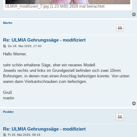
ULMIA_modifiziert_7.jpg (1.23 MiB) 2828 mal betrachtet
Martin
Re: ULMIA Gehrungssäge - modifiziert
B
Do 28. Mai 2026, 17:40
e
i
Hallo Werner,
t
r
a
sehr schön erhaltene Säge, eher ein neueres Modell.
g
Jeweils rechts und links im Grundgestell befinden sich zwei 10mm
Bohrungen, in denen man einen Anschlag befestigen konnte. Von unten
waren dann Vierkantschrauben zum befestigen.
Gruß
martin
Pedder
Re: ULMIA Gehrungssäge - modifiziert
B
Fr 29. Mai 2026, 09:19