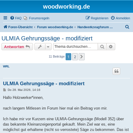
woodworking.de
FAQ
Forumsregeln
Registrieren
Anmelden
S
Foren-Übersicht
Forum woodworking.de
Handwerkzeugforum - das leise Forum
u
ULMIA Gehrungssäge - modifiziert
c
Suche
Erweiterte
Antworten
h
e
1
2
Nächste
11 Beiträge
WRL
ULMIA Gehrungssäge - modifiziert
B
Do 28. Mai 2026, 14:16
e
i
Hallo Holzwerker*innen,
t
r
a
nach langem Mitlesen im Forum hier mal ein Beitrag von mir.
g
Ich habe mir vor Kurzem eine ULMIA-Gehrungssäge (Modell 352) über
das bekannte Kleinanzeigenportal gekauft. Mein Ziel war es, eine
möglichst gut erhaltene (nicht so verrostete) Säge zu bekommen. Das ist