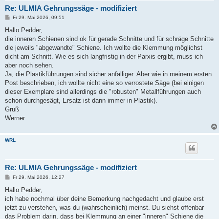
Re: ULMIA Gehrungssäge - modifiziert
B
Fr 29. Mai 2026, 09:51
e
i
Hallo Pedder,
t
die inneren Schienen sind ok für gerade Schnitte und für schräge Schnitte
r
a
die jeweils "abgewandte" Schiene. Ich wollte die Klemmung möglichst
g
dicht am Schnitt. Wie es sich langfristig in der Parxis ergibt, muss ich
aber noch sehen.
Ja, die Plastikführungen sind sicher anfälliger. Aber wie in meinem ersten
Post beschrieben, ich wollte nicht eine so verrostete Säge (bei einigen
dieser Exemplare sind allerdings die "robusten" Metallführungen auch
schon durchgesägt, Ersatz ist dann immer in Plastik).
Gruß
Werner
WRL
Re: ULMIA Gehrungssäge - modifiziert
B
Fr 29. Mai 2026, 12:27
e
i
Hallo Pedder,
t
ich habe nochmal über deine Bemerkung nachgedacht und glaube erst
r
a
jetzt zu verstehen, was du (wahrscheinlich) meinst. Du siehst offenbar
g
das Problem darin, dass bei Klemmung an einer "inneren" Schiene die