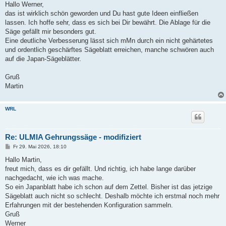
i
Hallo Werner,
t
das ist wirklich schön geworden und Du hast gute Ideen einfließen
r
a
lassen. Ich hoffe sehr, dass es sich bei Dir bewährt. Die Ablage für die
g
Säge gefällt mir besonders gut.
Eine deutliche Verbesserung lässt sich mMn durch ein nicht gehärtetes
und ordentlich geschärftes Sägeblatt erreichen, manche schwören auch
auf die Japan-Sägeblätter.
Gruß
Martin
WRL
Re: ULMIA Gehrungssäge - modifiziert
B
Fr 29. Mai 2026, 18:10
e
i
Hallo Martin,
t
freut mich, dass es dir gefällt. Und richtig, ich habe lange darüber
r
a
nachgedacht, wie ich was mache.
g
So ein Japanblatt habe ich schon auf dem Zettel. Bisher ist das jetzige
Sägeblatt auch nicht so schlecht. Deshalb möchte ich erstmal noch mehr
Erfahrungen mit der bestehenden Konfiguration sammeln.
Gruß
Werner