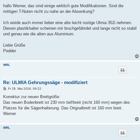
e
i
hallo Werner, das sind einige wirklich gute Modifikationen. Sind die
t
mittigen T-Nuten nicht zu nahe an der Absenkung?
r
a
g
Ich würde auch immer lieber eine alte leicht rostige Ulmia 352i nehmen.
Diesen plastikhalter scheinen mir bruchgefährdet und lange nicht so stabil
und genau wie die alten aus Aluminium.
Liebe Grüße
Pedder
WRL
Re: ULMIA Gehrungssäge - modifiziert
B
Fr 29. Mai 2026, 09:22
e
i
Korrektur zur neuen Brettgröße:
t
Das neuen Bodenbrett ist 230 mm tief/breit (nicht 160 mm) wegen des
r
a
Platzes für die Sägenhalterung. Das Orignalbrett ist 160 mm breit.
g
Werner
WRL