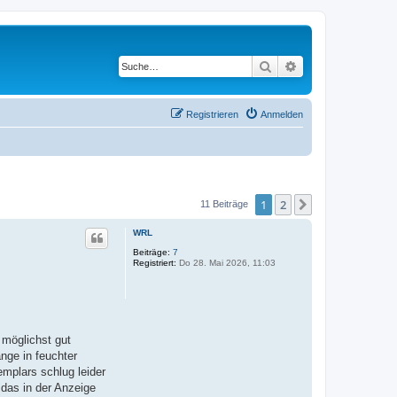
Suche
Erweiterte Suche
Registrieren
Anmelden
1
2
Nächste
11 Beiträge
WRL
Beiträge:
7
Registriert:
Do 28. Mai 2026, 11:03
 möglichst gut
nge in feuchter
mplars schlug leider
 das in der Anzeige