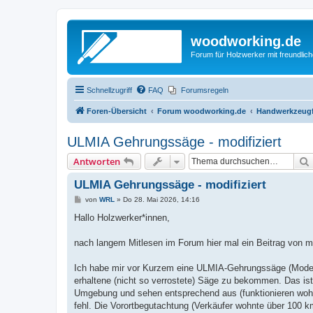
woodworking.de
Forum für Holzwerker mit freundli
Schnellzugriff
FAQ
Forumsregeln
Foren-Übersicht
Forum woodworking.de
Handwerkzeugf
ULMIA Gehrungssäge - modifiziert
Antworten
ULMIA Gehrungssäge - modifiziert
B
von
WRL
»
Do 28. Mai 2026, 14:16
e
i
Hallo Holzwerker*innen,
t
r
a
nach langem Mitlesen im Forum hier mal ein Beitrag von mi
g
Ich habe mir vor Kurzem eine ULMIA-Gehrungssäge (Modell 
erhaltene (nicht so verrostete) Säge zu bekommen. Das ist
Umgebung und sehen entsprechend aus (funktionieren wohl
fehl. Die Vorortbegutachtung (Verkäufer wohnte über 100 k