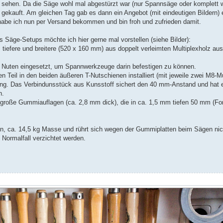
zu sehen. Da die Säge wohl mal abgestürzt war (nur Spannsäge oder komplett w
gekauft. Am gleichen Tag gab es dann ein Angebot (mit eindeutigen Bildern) 
habe ich nun per Versand bekommen und bin froh und zufrieden damit.
 Säge-Setups möchte ich hier gerne mal vorstellen (siehe Bilder):
tiefere und breitere (520 x 160 mm) aus doppelt verleimten Multiplexholz au
te Nuten eingesetzt, um Spannwerkzeuge darin befestigen zu können.
n Teil in den beiden äußeren T-Nutschienen installiert (mit jeweile zwei M8-M
 Das Verbindunsstück aus Kunsstoff sichert den 40 mm-Anstand und hat e
n.
m große Gummiauflagen (ca. 2,8 mm dick), die in ca. 1,5 mm tiefen 50 mm (Fo
en, ca. 14,5 kg Masse und rührt sich wegen der Gummiplatten beim Sägen nic
 Normalfall verzichtet werden.