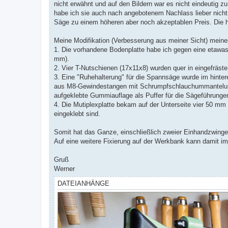
nicht erwähnt und auf den Bildern war es nicht eindeutig 
habe ich sie auch nach angebotenem Nachlass lieber nicht 
Säge zu einem höheren aber noch akzeptablen Preis. Die 
Meine Modifikation (Verbesserung aus meiner Sicht) meines
1. Die vorhandene Bodenplatte habe ich gegen eine etawas 
mm).
2. Vier T-Nutschienen (17x11x8) wurden quer in eingefräs
3. Eine "Ruhehalterung" für die Spannsäge wurde im hintere
aus M8-Gewindestangen mit Schrumpfschlauchummantelung.
aufgeklebte Gummiauflage als Puffer für die Sägeführunge
4. Die Mutiplexplatte bekam auf der Unterseite vier 50 m
eingeklebt sind.
Somit hat das Ganze, einschließlich zweier Einhandzwing
Auf eine weitere Fixierung auf der Werkbank kann damit im
Gruß
Werner
DATEIANHÄNGE