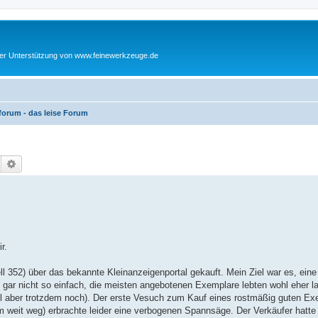
cher Unterstützung von www.feinewerkzeuge.de
orum - das leise Forum
Suche
Erweiterte Suche
r.
352) über das bekannte Kleinanzeigenportal gekauft. Mein Ziel war es, eine
 gar nicht so einfach, die meisten angebotenen Exemplare lebten wohl eher la
 aber trotzdem noch). Der erste Vesuch zum Kauf eines rostmäßig guten Exe
m weit weg) erbrachte leider eine verbogenen Spannsäge. Der Verkäufer hatte