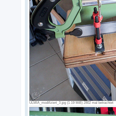
ULMIA_modifiziert_3.jpg (1.19 MiB) 2802 mal betrachtet