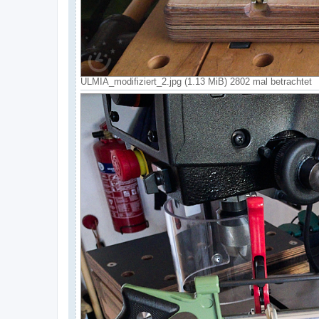
ULMIA_modifiziert_2.jpg (1.13 MiB) 2802 mal betrachtet