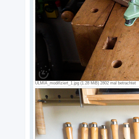
ULMIA_modifiziert_1.jpg (1.28 MiB) 2802 mal betrachtet