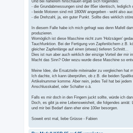
Und bei näherem hinschauen ergab sich folgendes:
- die Grundabmessungen sind der 85er identisch, lediglich
- beide Motoren sind mit 1800W angegeben - wohl also auc
- die Drehzahl, ja, ein guter Punkt. Sollte dies wirklich stö
In diesem Falle habe ich mich gefragt was denn Mafell dami
produzieren.
Womöglich ist diese Maschine nicht zum 'Holzsägen' gedac
Tauchfunktion. Bei der Fertigung von Zapfenlöchern z.B. k
gleicher Zapfenlänge auf einen (etwas) tieferen Schnitt...
Dies ist nun aber auch wirklich der einzige Vorteil der mir
Macht das Sinn? Oder wozu wurde diese Maschine so entwic
Meine Idee, die Ersatzteile miteinader zu vergleichen hat m
Ich dachte, ich kann überprüfen, ob z.B. die beiden Spaltk
Artikelnummer komme. Aber nein, jedes Teil hat bei jedem 
Anschlusskabel, oder Schalter o.ä.
Falls es mir doch in den Fingern juckt sollte, würde ich
Doch, es gibt ja eine Lebensweisheit, die folgendes anrät: 
und mir bei Bedarf dann eher eine 100er besorgen.
Soweit erst mal, liebe Grüsse - Fabien