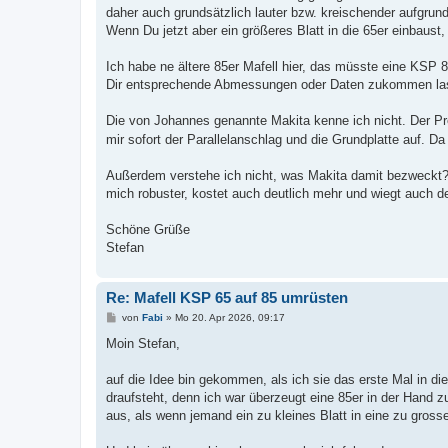
daher auch grundsätzlich lauter bzw. kreischender aufgrun
Wenn Du jetzt aber ein größeres Blatt in die 65er einbaust,
Ich habe ne ältere 85er Mafell hier, das müsste eine KSP 8
Dir entsprechende Abmessungen oder Daten zukommen lasse
Die von Johannes genannte Makita kenne ich nicht. Der Prei
mir sofort der Parallelanschlag und die Grundplatte auf. Da
Außerdem verstehe ich nicht, was Makita damit bezweckt? 
mich robuster, kostet auch deutlich mehr und wiegt auch d
Schöne Grüße
Stefan
Re: Mafell KSP 65 auf 85 umrüsten
B
von
Fabi
»
Mo 20. Apr 2026, 09:17
e
i
Moin Stefan,
t
r
a
auf die Idee bin gekommen, als ich sie das erste Mal in
g
draufsteht, denn ich war überzeugt eine 85er in der Hand 
aus, als wenn jemand ein zu kleines Blatt in eine zu gros