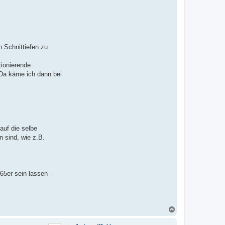
t
e
n
v
o
n
F
a
n Schnittiefen zu
b
i
tionierende
 Da käme ich dann bei
auf die selbe
 sind, wie z.B.
65er sein lassen -
N
a
c