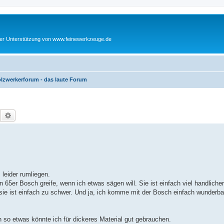
cher Unterstützung von www.feinewerkzeuge.de
lzwerkerforum - das laute Forum
Suche
Erweiterte Suche
 leider rumliegen.
 65er Bosch greife, wenn ich etwas sägen will. Sie ist einfach viel handlicher
 sie ist einfach zu schwer. Und ja, ich komme mit der Bosch einfach wunderba
 so etwas könnte ich für dickeres Material gut gebrauchen.