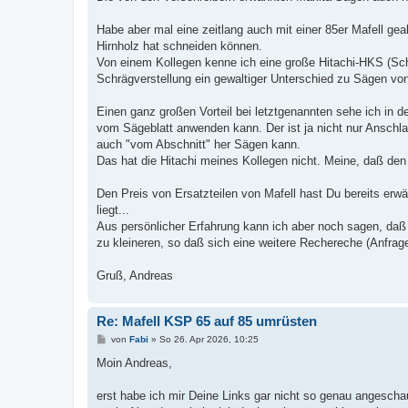
Habe aber mal eine zeitlang auch mit einer 85er Mafell gea
Hirnholz hat schneiden können.
Von einem Kollegen kenne ich eine große Hitachi-HKS (Schn
Schrägverstellung ein gewaltiger Unterschied zu Sägen vo
Einen ganz großen Vorteil bei letztgenannten sehe ich in d
vom Sägeblatt anwenden kann. Der ist ja nicht nur Anschl
auch "vom Abschnitt" her Sägen kann.
Das hat die Hitachi meines Kollegen nicht. Meine, daß den
Den Preis von Ersatzteilen von Mafell hast Du bereits erwä
liegt...
Aus persönlicher Erfahrung kann ich aber noch sagen, daß e
zu kleineren, so daß sich eine weitere Rechereche (Anfrage 
Gruß, Andreas
Re: Mafell KSP 65 auf 85 umrüsten
B
von
Fabi
»
So 26. Apr 2026, 10:25
e
i
Moin Andreas,
t
r
a
erst habe ich mir Deine Links gar nicht so genau angeschau
g