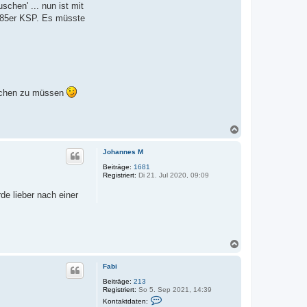
v
hen' ... nun ist mit
o
er 85er KSP. Es müsste
n
F
a
b
i
machen zu müssen
N
a
c
Johannes M
h
o
Beiträge:
1681
Registriert:
Di 21. Jul 2020, 09:09
b
e
de lieber nach einer
n
N
a
c
Fabi
h
o
Beiträge:
213
Registriert:
So 5. Sep 2021, 14:39
b
K
e
Kontaktdaten:
o