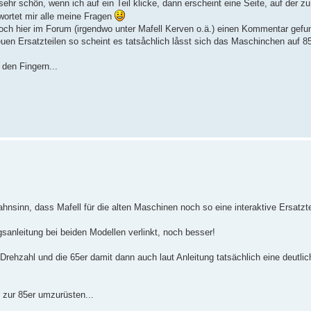
hr schön, wenn ich auf ein Teil klicke, dann erscheint eine Seite, auf der zu
wortet mir alle meine Fragen
noch hier im Forum (irgendwo unter Mafell Kerven o.ä.) einen Kommentar gefu
euen Ersatzteilen so scheint es tatsåchlich låsst sich das Maschinchen auf 8
den Fingern...
nsinn, dass Mafell für die alten Maschinen noch so eine interaktive Ersatztei
sanleitung bei beiden Modellen verlinkt, noch besser!
Drehzahl und die 65er damit dann auch laut Anleitung tatsächlich eine deutlic
 zur 85er umzurüsten...