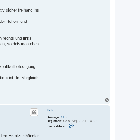
iv sicher freihand ins
 der Höhen- und
n rechts und links
ägen, so daß man eben
Spaltkeilbefestigung
efe ist. Im Vergleich
N
a
c
Fabi
h
o
Beiträge:
213
Registriert:
So 5. Sep 2021, 14:39
b
K
e
Kontaktdaten:
o
n
n
edem Ersatzteilhändler
t
a