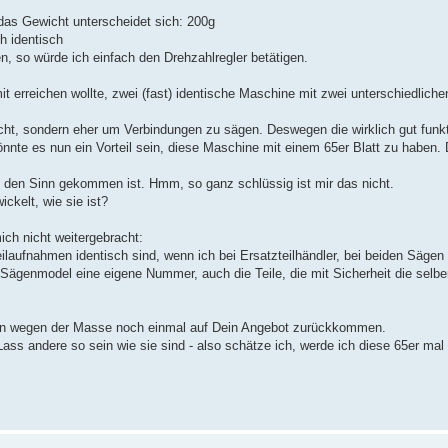
 das Gewicht unterscheidet sich: 200g
h identisch
ren, so würde ich einfach den Drehzahlregler betätigen.
t erreichen wollte, zwei (fast) identische Maschine mit zwei unterschiedliche
ht, sondern eher um Verbindungen zu sägen. Deswegen die wirklich gut funk
önnte es nun ein Vorteil sein, diese Maschine mit einem 65er Blatt zu haben.
 in den Sinn gekommen ist. Hmm, so ganz schlüssig ist mir das nicht.
kelt, wie sie ist?
ich nicht weitergebracht:
eilaufnahmen identisch sind, wenn ich bei Ersatzteilhändler, bei beiden Sägen 
Sägenmodel eine eigene Nummer, auch die Teile, die mit Sicherheit die selben
 dann wegen der Masse noch einmal auf Dein Angebot zurückkommen.
Lass andere so sein wie sie sind - also schätze ich, werde ich diese 65er mal 