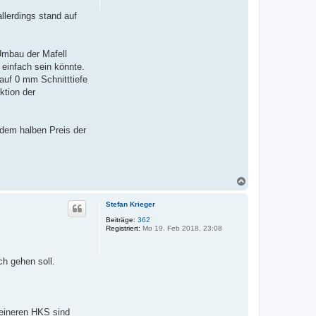
n
n
allerdings stand auf
t
a
k
t
d
Umbau der Mafell
a
 einfach sein könnte.
t
e
 auf 0 mm Schnitttiefe
n
ktion der
v
o
n
F
a
 dem halben Preis der
b
i
N
a
c
Stefan Krieger
h
o
Beiträge:
362
Registriert:
Mo 19. Feb 2018, 23:08
b
e
n
ch gehen soll.
kleineren HKS sind