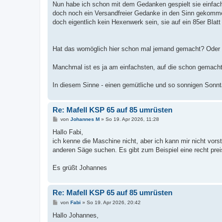
Nun habe ich schon mit dem Gedanken gespielt sie einfac
doch noch ein Versandfreier Gedanke in den Sinn gekommen:
doch eigentlich kein Hexenwerk sein, sie auf ein 85er Blatt
Hat das womöglich hier schon mal jemand gemacht? Oder d
Manchmal ist es ja am einfachsten, auf die schon gemach
In diesem Sinne - einen gemütliche und so sonnigen Sonnt
Re: Mafell KSP 65 auf 85 umrüsten
B
von
Johannes M
»
So 19. Apr 2026, 11:28
e
i
Hallo Fabi,
t
ich kenne die Maschine nicht, aber ich kann mir nicht vor
r
a
anderen Säge suchen. Es gibt zum Beispiel eine recht pre
g
Es grüßt Johannes
Re: Mafell KSP 65 auf 85 umrüsten
B
von
Fabi
»
So 19. Apr 2026, 20:42
e
i
Hallo Johannes,
t