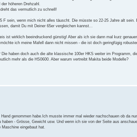
d der höheren Drehzahl.
 dreht das vermutlich zu schnell!
5 F sein, wenn mich nicht alles täuscht. Die müsste so 22-25 Jahre alt sein. 
n, damit Du mit Deiner 65er vergleichen kannst...
s ist wirklich beeindruckend günstig! Aber als ich sie dann mal kurz genauer 
 möchte ich meine Mafell dann nicht missen - die ist doch geringfügig robuste
Die haben doch auch die alte klassische 100er HKS weiter im Programm, die
eutlich mehr als die HS0600. Aber warum vertreibt Makita beide Modelle?
 die Hand genommen habe.Ich musste immer mal wieder nachschauen ob da nun
zu haben - Grösse, Gewicht usw. Und wenn ich sie von der Seite aus anschaue
se Maschine eingebaut hat.