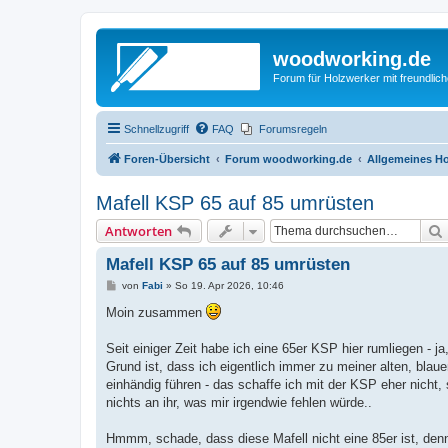
woodworking.de
Forum für Holzwerker mit freundli
Schnellzugriff
FAQ
Forumsregeln
Foren-Übersicht
Forum woodworking.de
Allgemeines Ho
Mafell KSP 65 auf 85 umrüsten
Antworten
Mafell KSP 65 auf 85 umrüsten
B
von
Fabi
»
So 19. Apr 2026, 10:46
e
i
Moin zusammen
t
r
a
Seit einiger Zeit habe ich eine 65er KSP hier rumliegen - ja,
g
Grund ist, dass ich eigentlich immer zu meiner alten, blauen
einhändig führen - das schaffe ich mit der KSP eher nicht,
nichts an ihr, was mir irgendwie fehlen würde..
Hmmm, schade, dass diese Mafell nicht eine 85er ist, denn