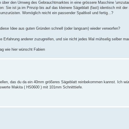
h über den Umweg des Gebrauchtmarktes in eine grössere Maschine 'umzutausc
 Sie ist ja im Prinzip bis auf das kleinere Sägeblatt (fast) identisch mit d
 umzurüsten. Womöglich reicht ein passender Spaltkeil und fertig...?
iese Idee aus guten Gründen schnell (oder langsam) wieder verworfen?
te Erfahrung anderer zuzugreifen, und sie nicht jedes Mal mühselig selber 
ag wie hier wünscht Fabien
stellen, das du da ein 40mm größeres Sägeblatt reinbekommen kannst. Ich wür
iswerte Makita ( HS0600 ) mit 101mm Schnitttiefe.