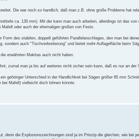
breitet. Die war noch so handlich, daß man z.B. ohne große Probleme hat relat
ittiefe ca. 130 mm). Mit der kann man auch arbeiten, allerdings ist das von
n Mafell oder auch der ehemaligen großen von Festo.
er Form des stabilen, doppelt geführten Parallelanschlages, den man bei dene
ag, sondern auch "Tischverbreiterung" und bietet mehr Auflagefläche beim S
 die erwähnten Makitas auch nicht haben.
hnt, zumal man ja bis auf weiteres nicht sicher sein kann, daß es nur an der 
in gehöriger Unterschied in der Handlichkeit bei Sägen größer 85 mm Schnitti
bei Mafell) vielleicht doch lohnen könnte.
t, denn die Explosionszeichnungen sind ja im Prinzip die gleichen, wie bei j