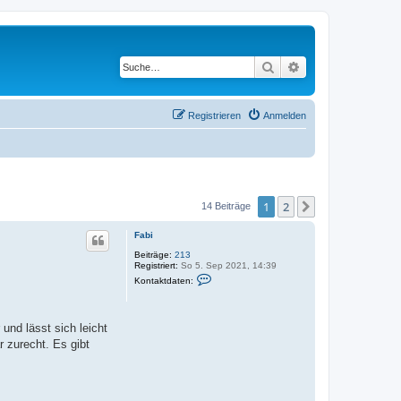
Suche
Erweiterte Suche
Registrieren
Anmelden
1
2
Nächste
14 Beiträge
Fabi
Beiträge:
213
Registriert:
So 5. Sep 2021, 14:39
K
Kontaktdaten:
o
n
t
a
 und lässt sich leicht
k
t
r zurecht. Es gibt
d
a
t
e
n