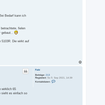
Bei Bedarf kann ich
betrachtete, fielen
r gebaut...
 5103R. Die wirkt auf
N
a
c
Fabi
h
o
Beiträge:
213
Registriert:
So 5. Sep 2021, 14:39
b
K
e
Kontaktdaten:
o
n
n
 wirklich 65
t
a
 sieht es einfach so
k
t
d
a