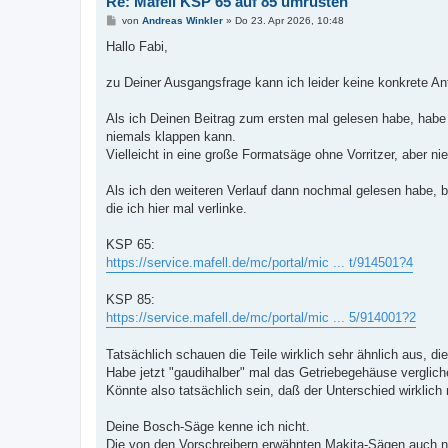
Re: Mafell KSP 65 auf 85 umrüsten
B
von
Andreas Winkler
»
Do 23. Apr 2026, 10:48
e
i
Hallo Fabi,
t
r
a
zu Deiner Ausgangsfrage kann ich leider keine konkrete An
g
Als ich Deinen Beitrag zum ersten mal gelesen habe, habe
niemals klappen kann.
Vielleicht in eine große Formatsäge ohne Vorritzer, aber n
Als ich den weiteren Verlauf dann nochmal gelesen habe, b
die ich hier mal verlinke.
KSP 65:
https://service.mafell.de/mc/portal/mic ... t/914501?4
KSP 85:
https://service.mafell.de/mc/portal/mic ... 5/914001?2
Tatsächlich schauen die Teile wirklich sehr ähnlich aus, 
Habe jetzt "gaudihalber" mal das Getriebegehäuse verglic
Könnte also tatsächlich sein, daß der Unterschied wirklich 
Deine Bosch-Säge kenne ich nicht.
Die von den Vorschreibern erwähnten Makita-Sägen auch n