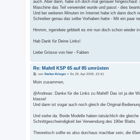
auch. Aber dann, habe ich doch mal genauer hingeschaut: se
Maschine das Teil verwendet wurde und passt - dies beant
Und bei weiteren Minuten im Internet habe ich dann doch 
Schreiber genau das selbe Vorhaben hatte - Mit ein paar n
Hmmm, irgendwie gribbelt es mir nun doch schon wieder in 
Hab Dank für Deine Links!
Liebe Grüsse von hier - Fabien
Re: Mafell KSP 65 auf 85 umrüsten
B
von
Stefan Krieger
»
So 26. Apr 2026, 22:41
e
i
Moin zusammen,
t
r
a
@Andreas: Danke für die Links zu Mafell! Das ist ja der Wah
g
klasse!
Und dann ist sogar auch noch gleich die Original-Bedienung
Und siehe da: Beide Modelle haben tatsächlich die gleiche 
Schnittgeschwindigkeit bei Verwendung des 190er Blatts.
Theoretisch sollte es also durchaus machbar sein, die 65er