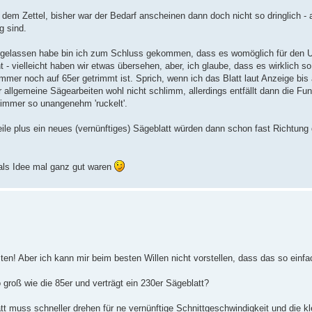
f dem Zettel, bisher war der Bedarf anscheinen dann doch nicht so dringlich - 
g sind.
e gelassen habe bin ich zum Schluss gekommen, dass es womöglich für den 
t - vielleicht haben wir etwas übersehen, aber, ich glaube, dass es wirklich so
mmer noch auf 65er getrimmt ist. Sprich, wenn ich das Blatt laut Anzeige bis
llgemeine Sägearbeiten wohl nicht schlimm, allerdings entfällt dann die Fun
 immer so unangenehm 'ruckelt'.
le plus ein neues (vernünftiges) Sägeblatt würden dann schon fast Richtung
als Idee mal ganz gut waren
ten! Aber ich kann mir beim besten Willen nicht vorstellen, dass das so einfa
groß wie die 85er und verträgt ein 230er Sägeblatt?
latt muss schneller drehen für ne vernünftige Schnittgeschwindigkeit und die 