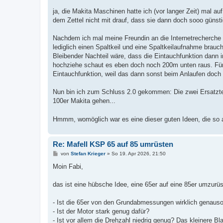
r
a
ja, die Makita Maschinen hatte ich (vor langer Zeit) mal au
g
dem Zettel nicht mit drauf, dass sie dann doch sooo günsti
Nachdem ich mal meine Freundin an die Internetrecherch
lediglich einen Spaltkeil und eine Spaltkeilaufnahme brauch
Bleibender Nachteil wäre, dass die Eintauchfunktion dann i
hochziehe schaut es eben doch noch 200m unten raus. Für a
Eintauchfunktion, weil das dann sonst beim Anlaufen doch
Nun bin ich zum Schluss 2.0 gekommen: Die zwei Ersatztei
100er Makita gehen...
Hmmm, womöglich war es eine dieser guten Ideen, die so 
Re: Mafell KSP 65 auf 85 umrüsten
B
von
Stefan Krieger
»
So 19. Apr 2026, 21:50
e
i
Moin Fabi,
t
r
a
das ist eine hübsche Idee, eine 65er auf eine 85er umzurüs
g
- Ist die 65er von den Grundabmessungen wirklich genauso 
- Ist der Motor stark genug dafür?
- Ist vor allem die Drehzahl niedrig genug? Das kleinere B