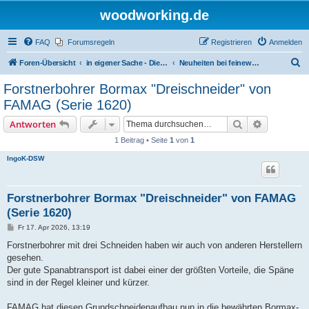
woodworking.de
FAQ
Forumsregeln
Registrieren
Anmelden
S
Foren-Übersicht
in eigener Sache - Dieter Schmid Werkzeuge GmbH
Neuheiten bei feinewerkzeuge.de
u
Forstnerbohrer Bormax "Dreischneider" von
c
FAMAG (Serie 1620)
h
Suche
Erweiterte
Antworten
e
1 Beitrag • Seite
1
von
1
IngoK-DSW
Forstnerbohrer Bormax "Dreischneider" von FAMAG
(Serie 1620)
B
Fr 17. Apr 2026, 13:19
e
i
Forstnerbohrer mit drei Schneiden haben wir auch von anderen Herstellern
t
gesehen.
r
a
Der gute Spanabtransport ist dabei einer der größten Vorteile, die Späne
g
sind in der Regel kleiner und kürzer.
FAMAG hat diesen Grundschneidenaufbau nun in die bewährten Bormax-