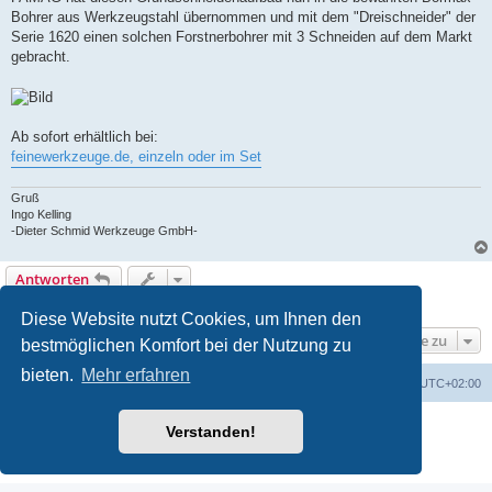
Bohrer aus Werkzeugstahl übernommen und mit dem "Dreischneider" der
Serie 1620 einen solchen Forstnerbohrer mit 3 Schneiden auf dem Markt
gebracht.
Ab sofort erhältlich bei:
feinewerkzeuge.de, einzeln oder im Set
Gruß
Ingo Kelling
-Dieter Schmid Werkzeuge GmbH-
Antworten
1 Beitrag • Seite
1
von
1
Diese Website nutzt Cookies, um Ihnen den
Gehe zu
bestmöglichen Komfort bei der Nutzung zu
bieten.
Mehr erfahren
Foren-Übersicht
Alle Zeiten sind
UTC+02:00
Powered by
phpBB
® Forum Software © phpBB Limited
Verstanden!
Deutsche Übersetzung durch
phpBB.de
Datenschutz
|
Nutzungsbedingungen