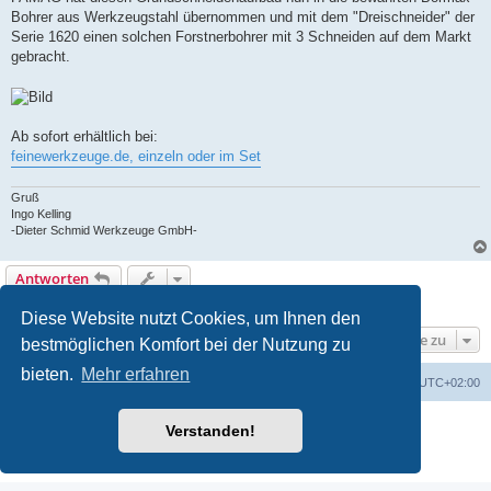
Bohrer aus Werkzeugstahl übernommen und mit dem "Dreischneider" der
Serie 1620 einen solchen Forstnerbohrer mit 3 Schneiden auf dem Markt
gebracht.
Ab sofort erhältlich bei:
feinewerkzeuge.de, einzeln oder im Set
Gruß
Ingo Kelling
-Dieter Schmid Werkzeuge GmbH-
Antworten
1 Beitrag • Seite
1
von
1
Diese Website nutzt Cookies, um Ihnen den
Gehe zu
bestmöglichen Komfort bei der Nutzung zu
bieten.
Mehr erfahren
Foren-Übersicht
Alle Zeiten sind
UTC+02:00
Powered by
phpBB
® Forum Software © phpBB Limited
Verstanden!
Deutsche Übersetzung durch
phpBB.de
Datenschutz
|
Nutzungsbedingungen