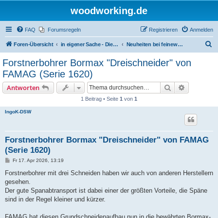
woodworking.de
FAQ
Forumsregeln
Registrieren
Anmelden
S
Foren-Übersicht
in eigener Sache - Dieter Schmid Werkzeuge GmbH
Neuheiten bei feinewerkzeuge.de
u
Forstnerbohrer Bormax "Dreischneider" von
c
FAMAG (Serie 1620)
h
Suche
Erweiterte
Antworten
e
1 Beitrag • Seite
1
von
1
IngoK-DSW
Forstnerbohrer Bormax "Dreischneider" von FAMAG
(Serie 1620)
B
Fr 17. Apr 2026, 13:19
e
i
Forstnerbohrer mit drei Schneiden haben wir auch von anderen Herstellern
t
gesehen.
r
a
Der gute Spanabtransport ist dabei einer der größten Vorteile, die Späne
g
sind in der Regel kleiner und kürzer.
FAMAG hat diesen Grundschneidenaufbau nun in die bewährten Bormax-