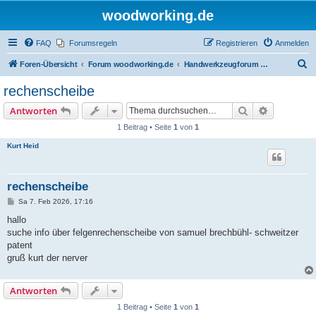
woodworking.de
FAQ
Forumsregeln
Registrieren
Anmelden
S
Foren-Übersicht
Forum woodworking.de
Handwerkzeugforum - das leise Forum
u
rechenscheibe
c
Suche
Erweiterte
Antworten
h
1 Beitrag • Seite
1
von
1
e
Kurt Heid
rechenscheibe
B
Sa 7. Feb 2026, 17:16
e
i
hallo
t
suche info über felgenrechenscheibe von samuel brechbühl- schweitzer
r
a
patent
g
gruß kurt der nerver
Antworten
1 Beitrag • Seite
1
von
1