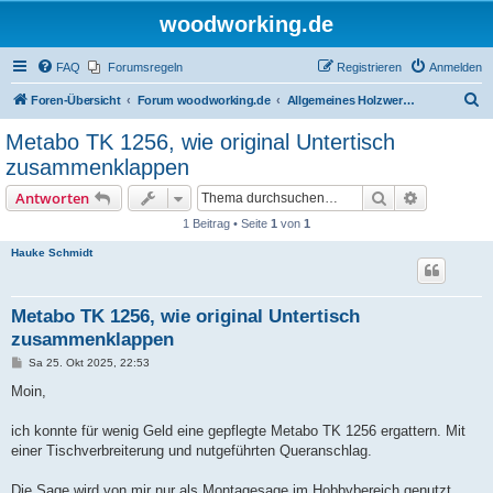
woodworking.de
FAQ
Forumsregeln
Registrieren
Anmelden
S
Foren-Übersicht
Forum woodworking.de
Allgemeines Holzwerkerforum - das laute Forum
u
Metabo TK 1256, wie original Untertisch
c
zusammenklappen
h
Suche
Erweiterte
Antworten
e
1 Beitrag • Seite
1
von
1
Hauke Schmidt
Metabo TK 1256, wie original Untertisch
zusammenklappen
B
Sa 25. Okt 2025, 22:53
e
i
Moin,
t
r
a
ich konnte für wenig Geld eine gepflegte Metabo TK 1256 ergattern. Mit
g
einer Tischverbreiterung und nutgeführten Queranschlag.
Die Sage wird von mir nur als Montagesage im Hobbybereich genutzt.