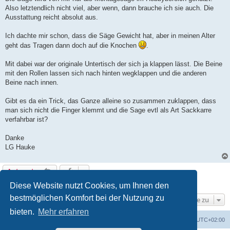
Also letztendlich nicht viel, aber wenn, dann brauche ich sie auch. Die
Ausstattung reicht absolut aus.
Ich dachte mir schon, dass die Säge Gewicht hat, aber in meinen Alter
geht das Tragen dann doch auf die Knochen
.
Mit dabei war der originale Untertisch der sich ja klappen lässt. Die Beine
mit den Rollen lassen sich nach hinten wegklappen und die anderen
Beine nach innen.
Gibt es da ein Trick, das Ganze alleine so zusammen zuklappen, dass
man sich nicht die Finger klemmt und die Sage evtl als Art Sackkarre
verfahrbar ist?
Danke
LG Hauke
Antworten
1 Beitrag • Seite
1
von
1
Diese Website nutzt Cookies, um Ihnen den
bestmöglichen Komfort bei der Nutzung zu
Gehe zu
bieten.
Mehr erfahren
Foren-Übersicht
Alle Zeiten sind
UTC+02:00