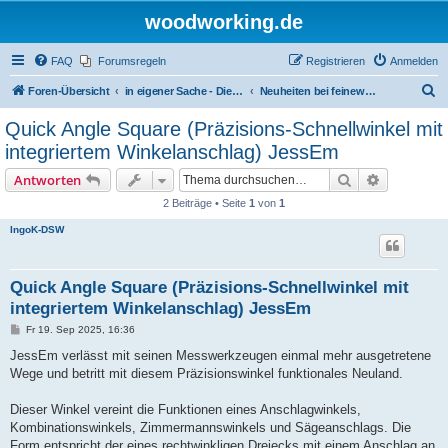
woodworking.de
FAQ
Forumsregeln
Registrieren
Anmelden
S
Foren-Übersicht
in eigener Sache - Dieter Schmid Werkzeuge GmbH
Neuheiten bei feinewerkzeuge.de
u
Quick Angle Square (Präzisions-Schnellwinkel mit
c
integriertem Winkelanschlag) JessEm
h
Suche
Erweiterte
Antworten
e
2 Beiträge • Seite
1
von
1
IngoK-DSW
Quick Angle Square (Präzisions-Schnellwinkel mit
integriertem Winkelanschlag) JessEm
B
Fr 19. Sep 2025, 16:36
e
i
JessEm verlässt mit seinen Messwerkzeugen einmal mehr ausgetretene
t
Wege und betritt mit diesem Präzisionswinkel funktionales Neuland.
r
a
g
Dieser Winkel vereint die Funktionen eines Anschlagwinkels,
Kombinationswinkels, Zimmermannswinkels und Sägeanschlags. Die
Form entspricht der eines rechtwinkligen Dreiecks mit einem Anschlag an