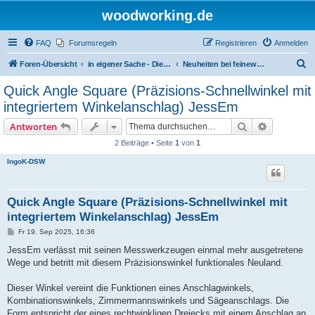
woodworking.de
FAQ
Forumsregeln
Registrieren
Anmelden
S
Foren-Übersicht
in eigener Sache - Dieter Schmid Werkzeuge GmbH
Neuheiten bei feinewerkzeuge.de
u
Quick Angle Square (Präzisions-Schnellwinkel mit
c
integriertem Winkelanschlag) JessEm
h
Suche
Erweiterte
Antworten
e
2 Beiträge • Seite
1
von
1
IngoK-DSW
Quick Angle Square (Präzisions-Schnellwinkel mit
integriertem Winkelanschlag) JessEm
B
Fr 19. Sep 2025, 16:36
e
i
JessEm verlässt mit seinen Messwerkzeugen einmal mehr ausgetretene
t
Wege und betritt mit diesem Präzisionswinkel funktionales Neuland.
r
a
g
Dieser Winkel vereint die Funktionen eines Anschlagwinkels,
Kombinationswinkels, Zimmermannswinkels und Sägeanschlags. Die
Form entspricht der eines rechtwinkligen Dreiecks mit einem Anschlag an