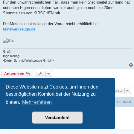
Für den unwahrscheinlichen Fall, dass man kein Stechbeitel zur hand hat
oder sein Eigen nennt liefern wir hier auch gleich noch ein 20mm
Stemmeisen von KIRSCHEN mit.
Die Maschine ist solange der Vorrat reicht erhältlich bei
feinewerkzeuge.de
Gruß
Ingo Kelling
-Dieter Schmid Werkzeuge GmbH-
Antworten
1 Beitrag • Seite
1
von
1
Diese Website nutzt Cookies, um Ihnen den
Gehe zu
bestmöglichen Komfort bei der Nutzung zu
bieten.
Mehr erfahren
Foren-Übersicht
Alle Zeiten sind
UTC+02:00
Powered by
phpBB
® Forum Software © phpBB Limited
Verstanden!
Deutsche Übersetzung durch
phpBB.de
Datenschutz
|
Nutzungsbedingungen