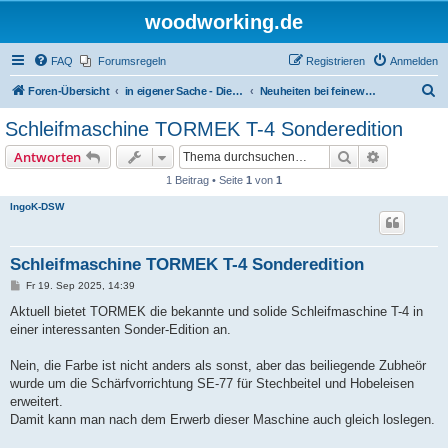
woodworking.de
FAQ
Forumsregeln
Registrieren
Anmelden
S
Foren-Übersicht
in eigener Sache - Dieter Schmid Werkzeuge GmbH
Neuheiten bei feinewerkzeuge.de
u
Schleifmaschine TORMEK T-4 Sonderedition
c
Suche
Erweiterte
Antworten
h
1 Beitrag • Seite
1
von
1
e
IngoK-DSW
Schleifmaschine TORMEK T-4 Sonderedition
B
Fr 19. Sep 2025, 14:39
e
i
Aktuell bietet TORMEK die bekannte und solide Schleifmaschine T-4 in
t
einer interessanten Sonder-Edition an.
r
a
g
Nein, die Farbe ist nicht anders als sonst, aber das beiliegende Zubheör
wurde um die Schärfvorrichtung SE-77 für Stechbeitel und Hobeleisen
erweitert.
Damit kann man nach dem Erwerb dieser Maschine auch gleich loslegen.