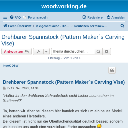
woodworking.de
FAQ
Forumsregeln
Registrieren
Anmelden
S
Foren-Übersicht
in eigener Sache - Dieter Schmid Werkzeuge GmbH
Neuheiten bei feinewerkzeuge.de
u
Drehbarer Spannstock (Pattern Maker´s Carving
c
Vise)
h
Suche
Erweiterte
Antworten
e
1 Beitrag • Seite
1
von
1
IngoK-DSW
Drehbarer Spannstock (Pattern Maker´s Carving Vise)
B
Fr 19. Sep 2025, 14:34
e
i
"Hattet ihr den drehbaren Schraubstock nicht bisher auch schon im
t
Sortiment?"
r
a
g
Ja, hatten wir. Aber bei diesem hier handelt es sich um ein neues Modell
eines anderen Herstellers.
Bei diesem ist nicht nur die Oberflächenqualität deutlich besser, sondern
wir konnten uns auch eine vorzeigbare Farbe aussuchen