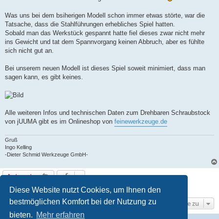
Was uns bei dem bsiherigen Modell schon immer etwas störte, war die
Tatsache, dass die Stahlführungen erhebliches Spiel hatten.
Sobald man das Werkstück gespannt hatte fiel dieses zwar nicht mehr
ins Gewicht und tat dem Spannvorgang keinen Abbruch, aber es fühlte
sich nicht gut an.
Bei unserem neuen Modell ist dieses Spiel soweit minimiert, dass man
sagen kann, es gibt keines.
Alle weiteren Infos und technischen Daten zum Drehbaren Schraubstock
von jUUMA gibt es im Onlineshop von
feinewerkzeuge.de
Gruß
Ingo Kelling
-Dieter Schmid Werkzeuge GmbH-
Antworten
1 Beitrag • Seite
1
von
1
Diese Website nutzt Cookies, um Ihnen den
bestmöglichen Komfort bei der Nutzung zu
Gehe zu
bieten.
Mehr erfahren