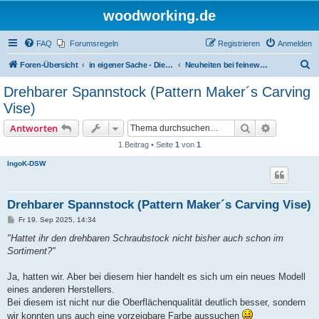
woodworking.de
FAQ
Forumsregeln
Registrieren
Anmelden
S
Foren-Übersicht
in eigener Sache - Dieter Schmid Werkzeuge GmbH
Neuheiten bei feinewerkzeuge.de
u
Drehbarer Spannstock (Pattern Maker´s Carving
c
Vise)
h
Suche
Erweiterte
Antworten
e
1 Beitrag • Seite
1
von
1
IngoK-DSW
Drehbarer Spannstock (Pattern Maker´s Carving Vise)
B
Fr 19. Sep 2025, 14:34
e
i
"Hattet ihr den drehbaren Schraubstock nicht bisher auch schon im
t
Sortiment?"
r
a
g
Ja, hatten wir. Aber bei diesem hier handelt es sich um ein neues Modell
eines anderen Herstellers.
Bei diesem ist nicht nur die Oberflächenqualität deutlich besser, sondern
wir konnten uns auch eine vorzeigbare Farbe aussuchen