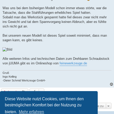
Was uns bei dem bsiherigen Modell schon immer etwas störte, war die
Tatsache, dass die Stahlführungen erhebliches Spiel hatten.
Sobald man das Werkstück gespannt hatte fiel dieses zwar nicht mehr
ins Gewicht und tat dem Spannvorgang keinen Abbruch, aber es fühlte
sich nicht gut an.
Bei unserem neuen Modell ist dieses Spiel soweit minimiert, dass man
sagen kann, es gibt keines.
Alle weiteren Infos und technischen Daten zum Drehbaren Schraubstock
von jUUMA gibt es im Onlineshop von
feinewerkzeuge.de
Gruß
Ingo Kelling
-Dieter Schmid Werkzeuge GmbH-
Antworten
1 Beitrag • Seite
1
von
1
Diese Website nutzt Cookies, um Ihnen den
bestmöglichen Komfort bei der Nutzung zu
Gehe zu
bieten.
Mehr erfahren