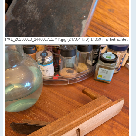
PXL_20250313_144801712.MP.jpg (247.84 KiB) 14869 mal betrachtet