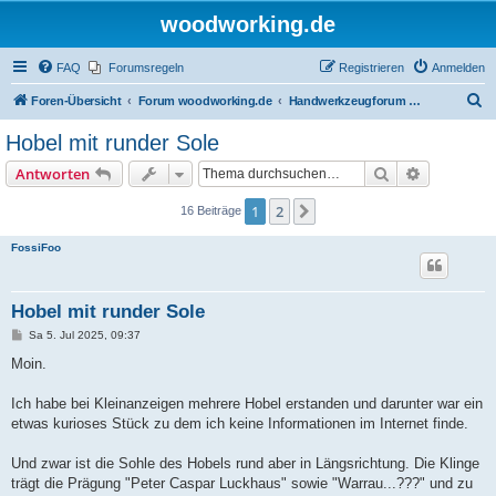
woodworking.de
FAQ
Forumsregeln
Registrieren
Anmelden
S
Foren-Übersicht
Forum woodworking.de
Handwerkzeugforum - das leise Forum
u
Hobel mit runder Sole
c
Suche
Erweiterte
Antworten
h
e
1
2
Nächste
16 Beiträge
FossiFoo
Hobel mit runder Sole
B
Sa 5. Jul 2025, 09:37
e
i
Moin.
t
r
a
Ich habe bei Kleinanzeigen mehrere Hobel erstanden und darunter war ein
g
etwas kurioses Stück zu dem ich keine Informationen im Internet finde.
Und zwar ist die Sohle des Hobels rund aber in Längsrichtung. Die Klinge
trägt die Prägung "Peter Caspar Luckhaus" sowie "Warrau...???" und zu