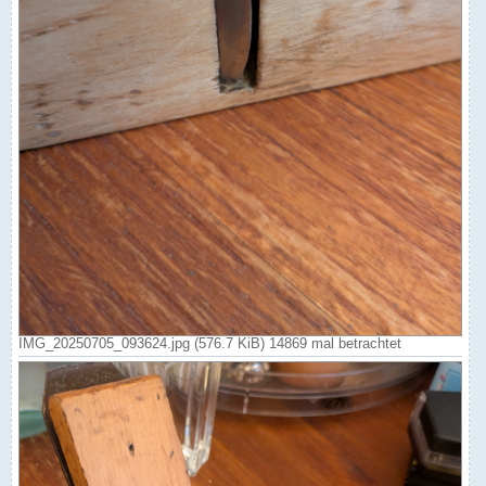
IMG_20250705_093624.jpg (576.7 KiB) 14869 mal betrachtet