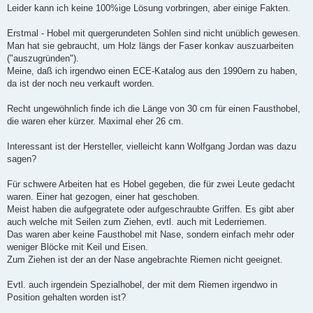
g
Leider kann ich keine 100%ige Lösung vorbringen, aber einige Fakten.
Erstmal - Hobel mit quergerundeten Sohlen sind nicht unüblich gewesen.
Man hat sie gebraucht, um Holz längs der Faser konkav auszuarbeiten
("auszugründen").
Meine, daß ich irgendwo einen ECE-Katalog aus den 1990ern zu haben,
da ist der noch neu verkauft worden.
Recht ungewöhnlich finde ich die Länge von 30 cm für einen Fausthobel,
die waren eher kürzer. Maximal eher 26 cm.
Interessant ist der Hersteller, vielleicht kann Wolfgang Jordan was dazu
sagen?
Für schwere Arbeiten hat es Hobel gegeben, die für zwei Leute gedacht
waren. Einer hat gezogen, einer hat geschoben.
Meist haben die aufgegratete oder aufgeschraubte Griffen. Es gibt aber
auch welche mit Seilen zum Ziehen, evtl. auch mit Lederriemen.
Das waren aber keine Fausthobel mit Nase, sondern einfach mehr oder
weniger Blöcke mit Keil und Eisen.
Zum Ziehen ist der an der Nase angebrachte Riemen nicht geeignet.
Evtl. auch irgendein Spezialhobel, der mit dem Riemen irgendwo in
Position gehalten worden ist?