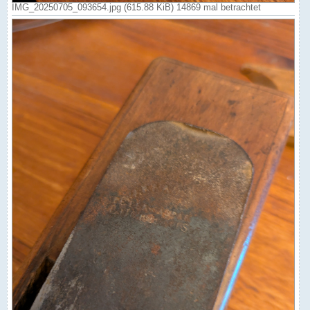
IMG_20250705_093654.jpg (615.88 KiB) 14869 mal betrachtet