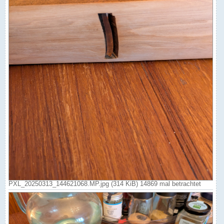
PXL_20250313_144621068.MP.jpg (314 KiB) 14869 mal betrachtet