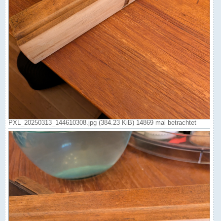
PXL_20250313_144610308.jpg (384.23 KiB) 14869 mal betrachtet