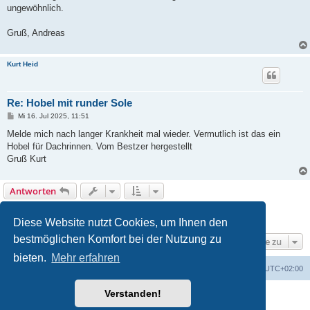
ungewöhnlich.
Gruß, Andreas
Kurt Heid
Re: Hobel mit runder Sole
B
Mi 16. Jul 2025, 11:51
e
i
Melde mich nach langer Krankheit mal wieder. Vermutlich ist das ein
t
Hobel für Dachrinnen. Vom Bestzer hergestellt
r
a
Gruß Kurt
g
Antworten
1
2
Nächste
16 Beiträge
Diese Website nutzt Cookies, um Ihnen den
bestmöglichen Komfort bei der Nutzung zu
Gehe zu
bieten.
Mehr erfahren
Foren-Übersicht
Alle Zeiten sind
UTC+02:00
Verstanden!
Powered by
phpBB
® Forum Software © phpBB Limited
Deutsche Übersetzung durch
phpBB.de