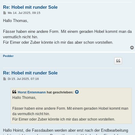
Re: Hobel mit runder Sole
B
Mo 14. Jul 2025, 09:15
e
i
Hallo Thomas,
t
r
a
Fässer haben eine andere Form. Mit einem geraden Hobel kommt man da
g
vermutlich nicht hin.
Für Eimer oder Zuber könnte ich mir das aber schon vorstellen.
Pedder
Re: Hobel mit runder Sole
B
Di 15. Jul 2025, 07:16
e
i
t
Horst Entenmann
hat geschrieben:
r
a
Hallo Thomas,
g
Fässer haben eine andere Form. Mit einem geraden Hobel kommt man
da vermutlich nicht hin.
Für Eimer oder Zuber könnte ich mir das aber schon vorstellen.
Hallo Hoirst, die Fassdauben werden aber erst nach der Endbearbeitung