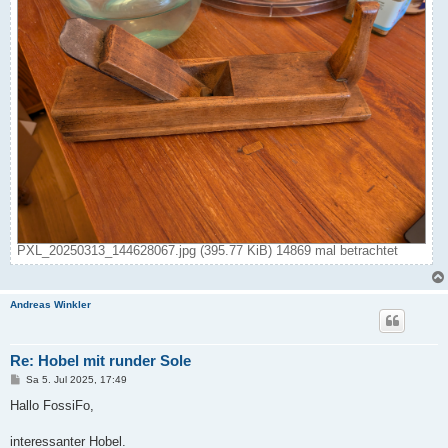
PXL_20250313_144628067.jpg (395.77 KiB) 14869 mal betrachtet
Andreas Winkler
Re: Hobel mit runder Sole
B
Sa 5. Jul 2025, 17:49
e
i
Hallo FossiFo,
t
r
a
interessanter Hobel.