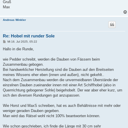
Gruß
Max
Andreas Winkler
Re: Hobel mit runder Sole
B
Mi 16. Jul 2025, 05:22
e
i
Hallo in die Runde,
t
r
a
wie Pedder schreibt, werden die Dauben von Fässern beim
g
Zusammenbau gebogen.
Bei handwerklicher Herstellung sind die Dauben auf den Breitseiten
meines Wissens eher eben (innen und außen), nicht gekehlt..
Nach dem Zusammenbau werden die unvermeidbaren Überstände der
einzelnen Dauben zueinander innen mit einer Art Schiffhobel (also in
Querrrichtung gebogener Sohle) beigehobelt. Der war aber eher kurz, um
sich den diversen Rundungen gut anzupassen.
Wie Horst und MaxS schreiben, hat es auch Behältnisse mit mehr oder
weniger geraden Dauben gegeben.
Man wird das Rätsel wohl nicht 100% beantworten können.
Wie schon geschrieben, ich finde die Länge mit 30 cm sehr