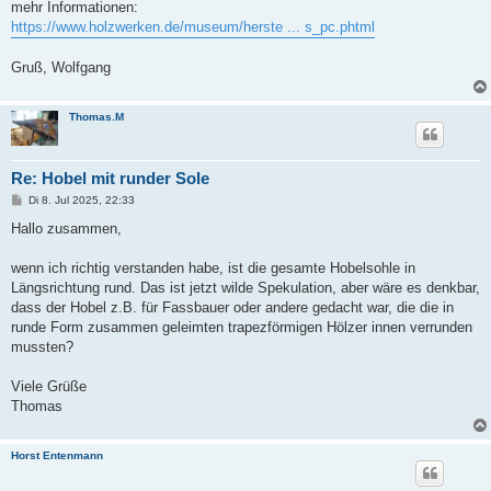
mehr Informationen:
https://www.holzwerken.de/museum/herste ... s_pc.phtml
Gruß, Wolfgang
Thomas.M
Re: Hobel mit runder Sole
B
Di 8. Jul 2025, 22:33
e
i
Hallo zusammen,
t
r
a
wenn ich richtig verstanden habe, ist die gesamte Hobelsohle in
g
Längsrichtung rund. Das ist jetzt wilde Spekulation, aber wäre es denkbar,
dass der Hobel z.B. für Fassbauer oder andere gedacht war, die die in
runde Form zusammen geleimten trapezförmigen Hölzer innen verrunden
mussten?
Viele Grüße
Thomas
Horst Entenmann