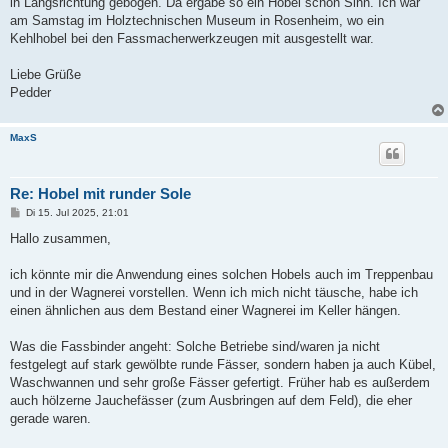
in Längsrichtung gebogen. Da ergäbe so ein Hobel schon Sinn. Ich war
am Samstag im Holztechnischen Museum in Rosenheim, wo ein
Kehlhobel bei den Fassmacherwerkzeugen mit ausgestellt war.
Liebe Grüße
Pedder
MaxS
Re: Hobel mit runder Sole
B
Di 15. Jul 2025, 21:01
e
i
Hallo zusammen,
t
r
a
ich könnte mir die Anwendung eines solchen Hobels auch im Treppenbau
g
und in der Wagnerei vorstellen. Wenn ich mich nicht täusche, habe ich
einen ähnlichen aus dem Bestand einer Wagnerei im Keller hängen.
Was die Fassbinder angeht: Solche Betriebe sind/waren ja nicht
festgelegt auf stark gewölbte runde Fässer, sondern haben ja auch Kübel,
Waschwannen und sehr große Fässer gefertigt. Früher hab es außerdem
auch hölzerne Jauchefässer (zum Ausbringen auf dem Feld), die eher
gerade waren.