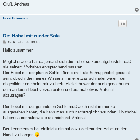
Gruß, Andreas
Horst Entenmann
Re: Hobel mit runder Sole
B
So 6. Jul 2025, 09:33
e
i
Hallo zusammen,
t
r
a
Möglicherweise hat da jemand sich die Hobel so zurechtgebastelt, daß
g
sie seinem Vorhaben entsprechend passten.
Der Hobel mit der planen Sohle könnte evtl. als Schrupphobel gedacht
sein, obwohl die meines Wissens immer etwas schmaler waren, der
abgebildete erscheint mir zu breit. Vielleicht war der auch gedacht um
dem anderen Hobel vorzuarbeiten und erstmal etwas Material
abzutragen?
Der Hobel mit der gerundeten Sohle muß auch nicht immer so
ausgesehen haben, die kann man auch nachträglich verrunden, Holzhobel
haben da normalerweise ausreichend Material.
Der Lederriemen hat vielleicht einmal dazu gedient den Hobel an den
Nagel zu hängen