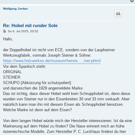
Wolfgang Jordan
Re: Hobel mit runder Sole
B
So 6. Jul 2025, 20:52
e
i
Hallo,
t
r
a
der Doppelhobel ist nicht von ECE, sondern von der Laupheimer
g
Werkzeugfabrik, vormals Joseph Steiner & Söhne:
https://www.holzwerken.de/museum/herste ... iner.phtml
Vor dem Spanloch steht:
ORIGINAL
STEINER
SCHUPO [Abkürzung für schutzpoliert]
und dazwischen die 1929 angemeldete Marke.
Das ist richtig, dass dieser Hobel wohl kein Schrupphobel ist, denn diese
wurden von Steiner nur in den Eisenbreiten 30 und 33 mm verkauft. Aber
natürlich kann man ihn mit diesem Eisen als Schrupphobel benutzen.
Welche Marke ist denn auf dem Eisen?
Von dem langen Hobel würde mich der Hersteller interessieren. Ist da eine
Markierung auf dem Hobel zu finden? Die Nase erinnert mich an frühe
österreichische Modelle. Zum Hersteller P. C. Luckhaus findest du hier