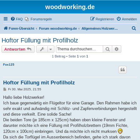
woodworking.de
FAQ
Forumsregeln
Registrieren
Anmelden
S
Foren-Übersicht
Forum woodworking.de
Allgemeines Holzwerkerforum - das laute Forum
u
Hoftor Füllung mit Profilholz
c
Suche
Erweiterte
Antworten
h
1 Beitrag • Seite
1
von
1
e
Fox125
Hoftor Füllung mit Profilholz
B
Fr 30. Mai 2025, 21:55
e
i
Hallo liebe Holzwerker!
t
Ich baue gegenwärtig ein Flügeltor für eine Garage. Den Rahmen habe ich
r
a
sehr exakt und aufwändig mit Schlitz- und Zapfenverbindungen hergestellt
g
und diese verkeilt. Eine solide Sache!
Die beiden Tore (je 185cm x 125cm) haben oben kleine Fenster und
darunter möchte ich eine Füllung mit Profilholzbrettern (19mm Fichte,
120cm x 100cm) einbringen. Und da möchte ich nicht murksen
Da sich die Torflügel im Aussenbereich befinden, gehe ich stark davon