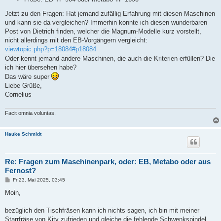
Jetzt zu den Fragen: Hat jemand zufällig Erfahrung mit diesen Maschinen
und kann sie da vergleichen? Immerhin konnte ich diesen wunderbaren
Post von Dietrich finden, welcher die Magnum-Modelle kurz vorstellt,
nicht allerdings mit den EB-Vorgängern vergleicht:
viewtopic.php?p=18084#p18084
Oder kennt jemand andere Maschinen, die auch die Kriterien erfüllen? Die
ich hier übersehen habe?
Das wäre super
Liebe Grüße,
Cornelius
Facit omnia voluntas.
Hauke Schmidt
Re: Fragen zum Maschinenpark, oder: EB, Metabo oder aus
Fernost?
B
Fr 23. Mai 2025, 03:45
e
i
Moin,
t
r
a
bezüglich den Tischfräsen kann ich nichts sagen, ich bin mit meiner
g
Starrfräse von Kity zufrieden und gleiche die fehlende Schwenkspindel