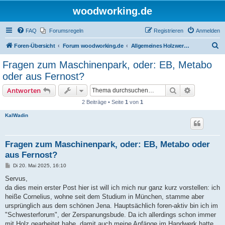
woodworking.de
FAQ
Forumsregeln
Registrieren
Anmelden
S
Foren-Übersicht
Forum woodworking.de
Allgemeines Holzwerkerforum - das laute Forum
u
Fragen zum Maschinenpark, oder: EB, Metabo
c
oder aus Fernost?
h
Suche
Erweiterte
Antworten
e
2 Beiträge • Seite
1
von
1
KalWadin
Fragen zum Maschinenpark, oder: EB, Metabo oder
aus Fernost?
B
Di 20. Mai 2025, 16:10
e
i
Servus,
t
da dies mein erster Post hier ist will ich mich nur ganz kurz vorstellen: ich
r
a
heiße Cornelius, wohne seit dem Studium in München, stamme aber
g
ursprünglich aus dem schönen Jena. Hauptsächlich foren-aktiv bin ich im
"Schwesterforum", der Zerspanungsbude. Da ich allerdings schon immer
mit Holz gearbeitet habe, damit auch meine Anfänge im Handwerk hatte