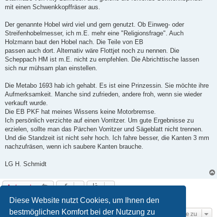
mit einen Schwenkkopffräser aus.
Der genannte Hobel wird viel und gern genutzt. Ob Einweg- oder
Streifenhobelmesser, ich m.E. mehr eine "Religionsfrage". Auch
Holzmann baut den Hobel nach. Die Teile von EB
passen auch dort. Alternativ wäre Flottjet noch zu nennen. Die
Scheppach HM ist m.E. nicht zu empfehlen. Die Abrichttische lassen
sich nur mühsam plan einstellen.
Die Metabo 1693 hab ich gehabt. Es ist eine Prinzessin. Sie möchte ihre
Aufmerksamkeit. Manche sind zufrieden, andere froh, wenn sie wieder
verkauft wurde.
Die EB PKF hat meines Wissens keine Motorbremse.
Ich persönlich verzichte auf einen Vorritzer. Um gute Ergebnisse zu
erzielen, sollte man das Pärchen Vorritzer und Sägeblatt nicht trennen.
Und die Standzeit ist nicht sehr hoch. Ich fahre besser, die Kanten 3 mm
nachzufräsen, wenn ich saubere Kanten brauche.
LG H. Schmidt
Antworten
2 Beiträge • Seite
1
von
1
Diese Website nutzt Cookies, um Ihnen den
bestmöglichen Komfort bei der Nutzung zu
Gehe zu