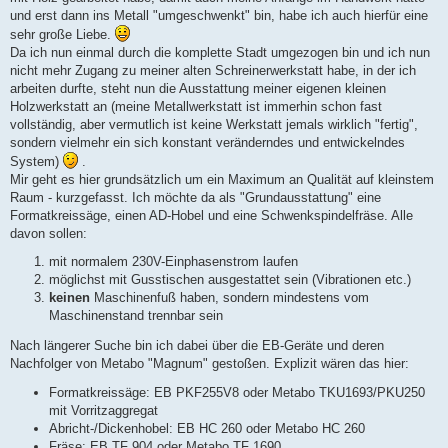
und erst dann ins Metall "umgeschwenkt" bin, habe ich auch hierfür eine
sehr große Liebe.
Da ich nun einmal durch die komplette Stadt umgezogen bin und ich nun
nicht mehr Zugang zu meiner alten Schreinerwerkstatt habe, in der ich
arbeiten durfte, steht nun die Ausstattung meiner eigenen kleinen
Holzwerkstatt an (meine Metallwerkstatt ist immerhin schon fast
vollständig, aber vermutlich ist keine Werkstatt jemals wirklich "fertig",
sondern vielmehr ein sich konstant veränderndes und entwickelndes
System)
.
Mir geht es hier grundsätzlich um ein Maximum an Qualität auf kleinstem
Raum - kurzgefasst. Ich möchte da als "Grundausstattung" eine
Formatkreissäge, einen AD-Hobel und eine Schwenkspindelfräse. Alle
davon sollen:
mit normalem 230V-Einphasenstrom laufen
möglichst mit Gusstischen ausgestattet sein (Vibrationen etc.)
keinen
Maschinenfuß haben, sondern mindestens vom
Maschinenstand trennbar sein
Nach längerer Suche bin ich dabei über die EB-Geräte und deren
Nachfolger von Metabo "Magnum" gestoßen. Explizit wären das hier:
Formatkreissäge: EB PKF255V8 oder Metabo TKU1693/PKU250
mit Vorritzaggregat
Abricht-/Dickenhobel: EB HC 260 oder Metabo HC 260
Fräse: EB TF 904 oder Metabo TF 1690