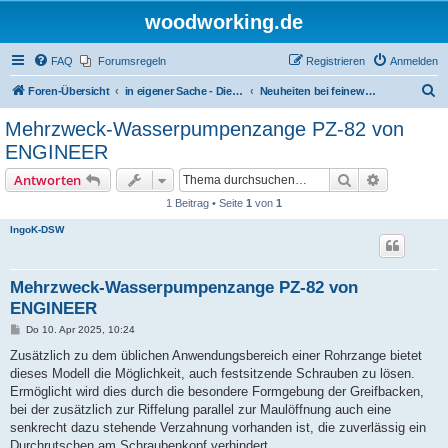
woodworking.de
FAQ
Forumsregeln
Registrieren
Anmelden
S
Foren-Übersicht
in eigener Sache - Dieter Schmid Werkzeuge GmbH
Neuheiten bei feinewerkzeuge.de
u
Mehrzweck-Wasserpumpenzange PZ-82 von
c
ENGINEER
h
Suche
Erweiterte
Antworten
e
1 Beitrag • Seite
1
von
1
IngoK-DSW
Mehrzweck-Wasserpumpenzange PZ-82 von
ENGINEER
B
Do 10. Apr 2025, 10:24
e
i
Zusätzlich zu dem üblichen Anwendungsbereich einer Rohrzange bietet
t
dieses Modell die Möglichkeit, auch festsitzende Schrauben zu lösen.
r
a
Ermöglicht wird dies durch die besondere Formgebung der Greifbacken,
g
bei der zusätzlich zur Riffelung parallel zur Maulöffnung auch eine
senkrecht dazu stehende Verzahnung vorhanden ist, die zuverlässig ein
Durchrutschen am Schraubenkopf verhindert.