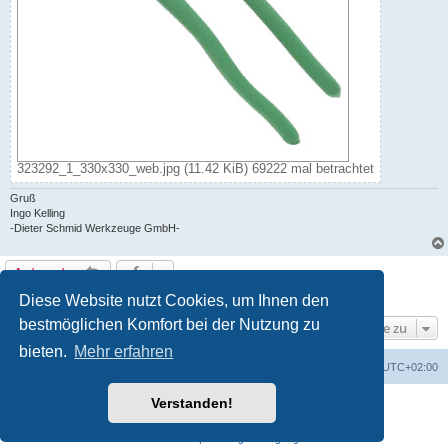
323292_1_330x330_web.jpg (11.42 KiB) 69222 mal betrachtet
Gruß
Ingo Kelling
-Dieter Schmid Werkzeuge GmbH-
Antworten
1 Beitrag • Seite
1
von
1
Diese Website nutzt Cookies, um Ihnen den
bestmöglichen Komfort bei der Nutzung zu
Gehe zu
bieten.
Mehr erfahren
Foren-Übersicht
Alle Zeiten sind
UTC+02:00
Verstanden!
Powered by
phpBB
® Forum Software © phpBB Limited
Deutsche Übersetzung durch
phpBB.de
Datenschutz
|
Nutzungsbedingungen