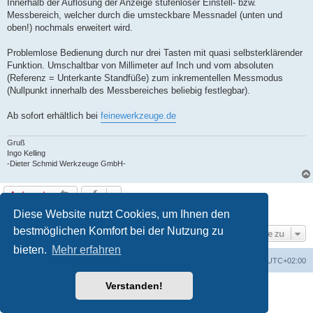
Innerhalb der Auflösung der Anzeige stufenloser Einstell- bzw.
Messbereich, welcher durch die umsteckbare Messnadel (unten und
oben!) nochmals erweitert wird.
Problemlose Bedienung durch nur drei Tasten mit quasi selbsterklärender
Funktion. Umschaltbar von Millimeter auf Inch und vom absoluten
(Referenz = Unterkante Standfüße) zum inkrementellen Messmodus
(Nullpunkt innerhalb des Messbereiches beliebig festlegbar).
Ab sofort erhältlich bei
feinewerkzeuge.de
Gruß
Ingo Kelling
-Dieter Schmid Werkzeuge GmbH-
Antworten
1 Beitrag • Seite
1
von
1
Diese Website nutzt Cookies, um Ihnen den
bestmöglichen Komfort bei der Nutzung zu
Gehe zu
bieten.
Mehr erfahren
Foren-Übersicht
Alle Zeiten sind
UTC+02:00
Verstanden!
Powered by
phpBB
® Forum Software © phpBB Limited
Deutsche Übersetzung durch
phpBB.de
Datenschutz
|
Nutzungsbedingungen