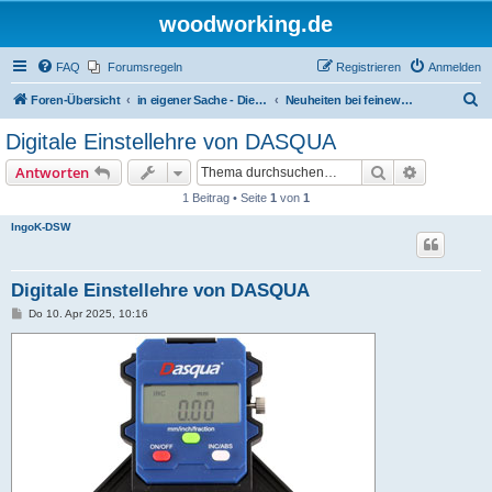
woodworking.de
FAQ
Forumsregeln
Registrieren
Anmelden
S
Foren-Übersicht
in eigener Sache - Dieter Schmid Werkzeuge GmbH
Neuheiten bei feinewerkzeuge.de
u
Digitale Einstellehre von DASQUA
c
Suche
Erweiterte
Antworten
h
1 Beitrag • Seite
1
von
1
e
IngoK-DSW
Digitale Einstellehre von DASQUA
B
Do 10. Apr 2025, 10:16
e
i
t
r
a
g