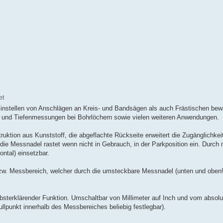
et
m Einstellen von Anschlägen an Kreis- und Bandsägen als auch Frästischen bew
n und Tiefenmessungen bei Bohrlöchern sowie vielen weiteren Anwendungen.
ktion aus Kunststoff, die abgeflachte Rückseite erweitert die Zugänglichkei
 die Messnadel rastet wenn nicht in Gebrauch, in der Parkposition ein. Durch
ontal) einsetzbar.
 bzw. Messbereich, welcher durch die umsteckbare Messnadel (unten und oben!
bsterklärender Funktion. Umschaltbar von Millimeter auf Inch und vom absol
punkt innerhalb des Messbereiches beliebig festlegbar).