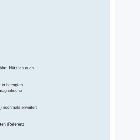
v
o
n
I
n
g
o
K
-
D
S
W
ährt. Nützlich auch
t in beengten
 magnetische
) nochmals erweitert
uten (Referenz =