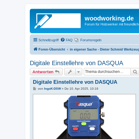
woodworking.de
Forum für Holzwerker mit freundli
Schnellzugriff
FAQ
Forumsregeln
Foren-Übersicht
in eigener Sache - Dieter Schmid Werkz
Digitale Einstellehre von DASQUA
Antworten
Digitale Einstellehre von DASQUA
B
von
IngoK-DSW
»
Do 10. Apr 2025, 10:16
e
i
t
r
a
g