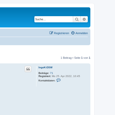
Suche
Erweiterte Suche
Registrieren
Anmelden
1 Beitrag • Seite
1
von
1
IngoK-DSW
Beiträge:
71
Registriert:
Mo 25. Apr 2022, 10:45
K
Kontaktdaten:
o
n
t
a
k
t
d
a
t
e
n