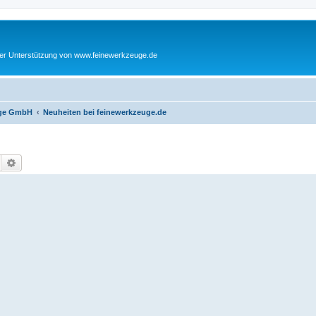
cher Unterstützung von www.feinewerkzeuge.de
euge GmbH
Neuheiten bei feinewerkzeuge.de
Suche
Erweiterte Suche