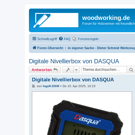
woodworking.de
Forum für Holzwerker mit freundli
Schnellzugriff
FAQ
Forumsregeln
Foren-Übersicht
in eigener Sache - Dieter Schmid Werkz
Digitale Nivellierbox von DASQUA
Antworten
Digitale Nivellierbox von DASQUA
B
von
IngoK-DSW
»
Do 10. Apr 2025, 10:15
e
i
t
r
a
g