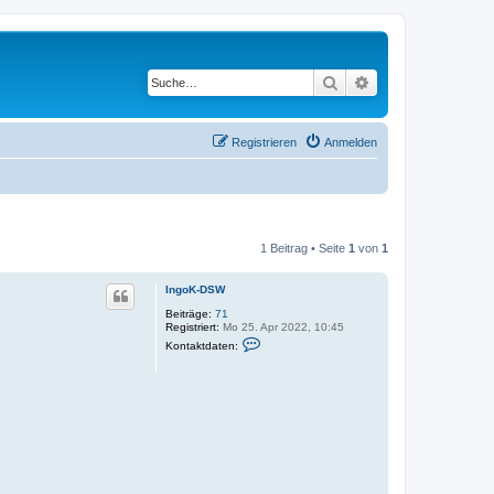
Suche
Erweiterte Suche
Registrieren
Anmelden
1 Beitrag • Seite
1
von
1
IngoK-DSW
Beiträge:
71
Registriert:
Mo 25. Apr 2022, 10:45
K
Kontaktdaten:
o
n
t
a
k
t
d
a
t
e
n