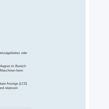
v
o
n
I
n
g
o
K
-
D
S
W
eissägeblattes oder
r Magnet im Bereich
n Maschinen beim
sbare Anzeige (LCD)
und relativem