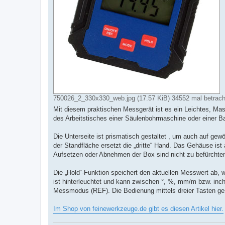
750026_2_330x330_web.jpg (17.57 KiB) 34552 mal betrach
Mit diesem praktischen Messgerät ist es ein Leichtes, Mas
des Arbeitstisches einer Säulenbohrmaschine oder einer B
Die Unterseite ist prismatisch gestaltet , um auch auf gew
der Standfläche ersetzt die „dritte“ Hand. Das Gehäuse is
Aufsetzen oder Abnehmen der Box sind nicht zu befürchte
Die „Hold“-Funktion speichert den aktuellen Messwert ab, 
ist hinterleuchtet und kann zwischen °, %, mm/m bzw. inc
Messmodus (REF). Die Bedienung mittels dreier Tasten ges
Im Shop von feinewerkzeuge.de gibt es diesen Artikel hier.