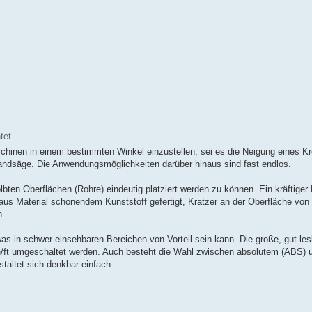
tet
chinen in einem bestimmten Winkel einzustellen, sei es die Neigung eines Kr
andsäge. Die Anwendungsmöglichkeiten darüber hinaus sind fast endlos.
ölbten Oberflächen (Rohre) eindeutig platziert werden zu können. Ein kräftige
t aus Material schonendem Kunststoff gefertigt, Kratzer an der Oberfläche vo
n.
was in schwer einsehbaren Bereichen von Vorteil sein kann. Die große, gut le
h/ft umgeschaltet werden. Auch besteht die Wahl zwischen absolutem (ABS) 
taltet sich denkbar einfach.