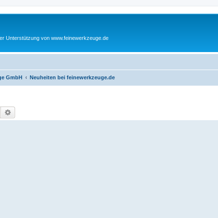
cher Unterstützung von www.feinewerkzeuge.de
euge GmbH
Neuheiten bei feinewerkzeuge.de
Suche
Erweiterte Suche