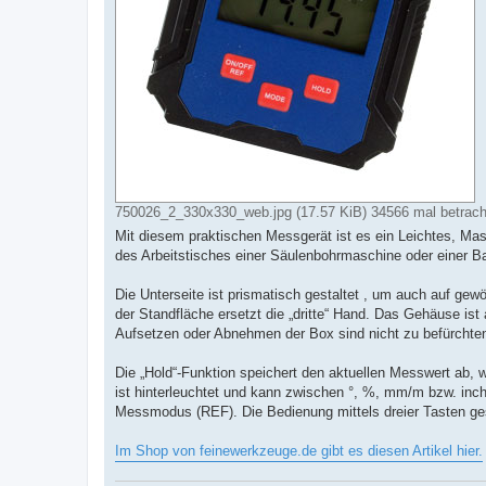
750026_2_330x330_web.jpg (17.57 KiB) 34566 mal betrach
Mit diesem praktischen Messgerät ist es ein Leichtes, Mas
des Arbeitstisches einer Säulenbohrmaschine oder einer B
Die Unterseite ist prismatisch gestaltet , um auch auf gew
der Standfläche ersetzt die „dritte“ Hand. Das Gehäuse is
Aufsetzen oder Abnehmen der Box sind nicht zu befürchte
Die „Hold“-Funktion speichert den aktuellen Messwert ab, 
ist hinterleuchtet und kann zwischen °, %, mm/m bzw. inc
Messmodus (REF). Die Bedienung mittels dreier Tasten ges
Im Shop von feinewerkzeuge.de gibt es diesen Artikel hier.