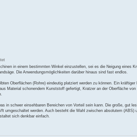
tet
chinen in einem bestimmten Winkel einzustellen, sei es die Neigung eines Kr
andsäge. Die Anwendungsmöglichkeiten darüber hinaus sind fast endlos.
ölbten Oberflächen (Rohre) eindeutig platziert werden zu können. Ein kräftige
t aus Material schonendem Kunststoff gefertigt, Kratzer an der Oberfläche vo
n.
was in schwer einsehbaren Bereichen von Vorteil sein kann. Die große, gut le
h/ft umgeschaltet werden. Auch besteht die Wahl zwischen absolutem (ABS) 
taltet sich denkbar einfach.