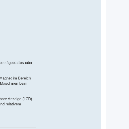
v
o
n
I
n
g
o
K
-
D
S
W
eissägeblattes oder
r Magnet im Bereich
n Maschinen beim
sbare Anzeige (LCD)
und relativem