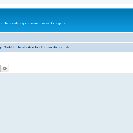
cher Unterstützung von www.feinewerkzeuge.de
euge GmbH
Neuheiten bei feinewerkzeuge.de
Suche
Erweiterte Suche