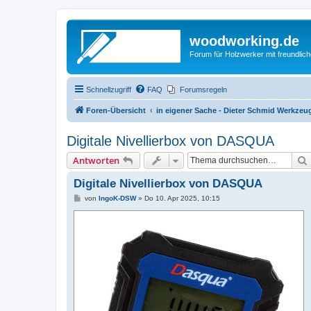
woodworking.de
Forum für Holzwerker mit freundli
Schnellzugriff
FAQ
Forumsregeln
Foren-Übersicht
in eigener Sache - Dieter Schmid Werkz
Digitale Nivellierbox von DASQUA
Antworten
Digitale Nivellierbox von DASQUA
B
von
IngoK-DSW
»
Do 10. Apr 2025, 10:15
e
i
t
r
a
g