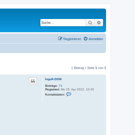
Suche
Erweiterte Suche
Registrieren
Anmelden
1 Beitrag • Seite
1
von
1
IngoK-DSW
Beiträge:
71
Registriert:
Mo 25. Apr 2022, 10:45
K
Kontaktdaten:
o
n
t
a
k
t
d
a
t
e
n