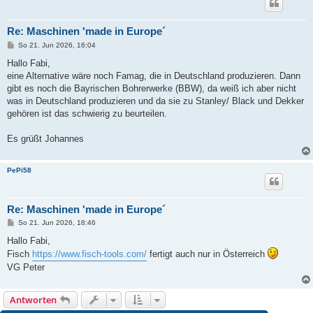
Re: Maschinen 'made in Europe´
B
So 21. Jun 2026, 16:04
e
i
Hallo Fabi,
t
eine Alternative wäre noch Famag, die in Deutschland produzieren. Dann
r
a
gibt es noch die Bayrischen Bohrerwerke (BBW), da weiß ich aber nicht
g
was in Deutschland produzieren und da sie zu Stanley/ Black und Dekker
gehören ist das schwierig zu beurteilen.
Es grüßt Johannes
PePi58
Re: Maschinen 'made in Europe´
B
So 21. Jun 2026, 18:46
e
i
Hallo Fabi,
t
Fisch
https://www.fisch-tools.com/
fertigt auch nur in Österreich
r
a
VG Peter
g
Antworten