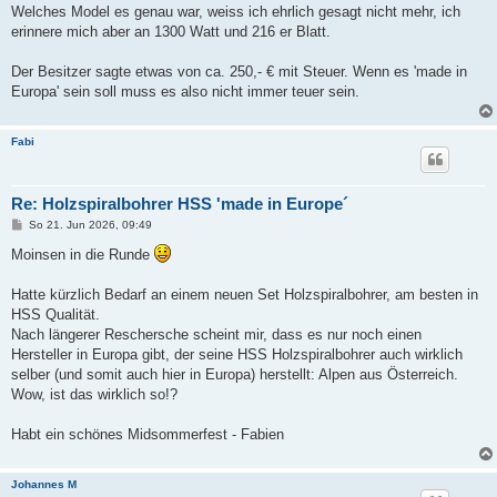
Welches Model es genau war, weiss ich ehrlich gesagt nicht mehr, ich
erinnere mich aber an 1300 Watt und 216 er Blatt.
Der Besitzer sagte etwas von ca. 250,- € mit Steuer. Wenn es 'made in
Europa' sein soll muss es also nicht immer teuer sein.
Fabi
Re: Holzspiralbohrer HSS 'made in Europe´
B
So 21. Jun 2026, 09:49
e
i
Moinsen in die Runde
t
r
a
Hatte kürzlich Bedarf an einem neuen Set Holzspiralbohrer, am besten in
g
HSS Qualität.
Nach längerer Reschersche scheint mir, dass es nur noch einen
Hersteller in Europa gibt, der seine HSS Holzspiralbohrer auch wirklich
selber (und somit auch hier in Europa) herstellt: Alpen aus Österreich.
Wow, ist das wirklich so!?
Habt ein schönes Midsommerfest - Fabien
Johannes M