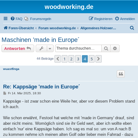
woodworking.de
FAQ
Forumsregeln
Registrieren
Anmelden
S
Foren-Übersicht
Forum woodworking.de
Allgemeines Holzwerkerforum - das laute Forum
u
Maschinen 'made in Europe´
c
Suche
Erweiterte
Antworten
h
e
1
2
3
4
5
Vorherige
Nächste
44 Beiträge
wuastfinga
Re: Kappsäge 'made in Europe´
B
Fr 14. Mär 2025, 18:30
e
i
Kappsäge - ist zwar schon eine Weile her, aber vor diesem Problem stand
t
ich auch.
r
a
g
Wie schon erwähnt, Festool hat welche mit 'made in Germany' drauf, sind
aber nicht meins. Womöglich sind sie ihr Geld wert, aber ich wollte eben
einfach 'nur' eine Kappsäge haben. Ich sag es mal so: um von A nach B
zu kommen nehme ich meinen alten Golf oder lieber mein Fahrrad - dazu