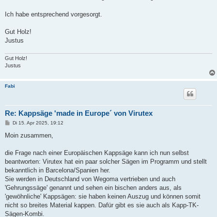
Ich habe entsprechend vorgesorgt.
Gut Holz!
Justus
Gut Holz!
Justus
Fabi
Re: Kappsäge 'made in Europe´ von Virutex
B
Di 15. Apr 2025, 19:12
e
i
Moin zusammen,
t
r
a
die Frage nach einer Europäischen Kappsäge kann ich nun selbst
g
beantworten: Virutex hat ein paar solcher Sägen im Programm und stellt
bekanntlich in Barcelona/Spanien her.
Sie werden in Deutschland von Wegoma vertrieben und auch
'Gehrungssäge' genannt und sehen ein bischen anders aus, als
'gewöhnliche' Kappsägen: sie haben keinen Auszug und können somit
nicht so breites Material kappen. Dafür gibt es sie auch als Kapp-TK-
Sägen-Kombi.