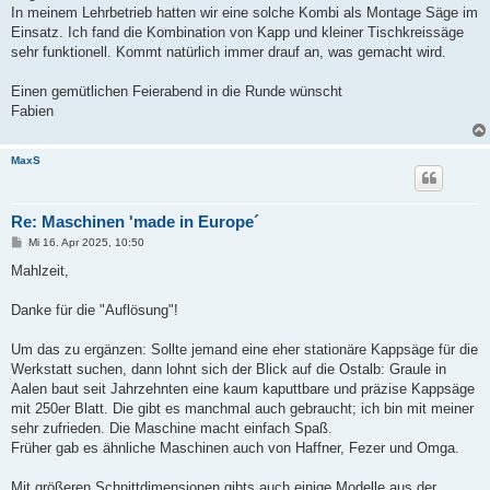
In meinem Lehrbetrieb hatten wir eine solche Kombi als Montage Säge im
Einsatz. Ich fand die Kombination von Kapp und kleiner Tischkreissäge
sehr funktionell. Kommt natürlich immer drauf an, was gemacht wird.
Einen gemütlichen Feierabend in die Runde wünscht
Fabien
MaxS
Re: Maschinen 'made in Europe´
B
Mi 16. Apr 2025, 10:50
e
i
Mahlzeit,
t
r
a
Danke für die "Auflösung"!
g
Um das zu ergänzen: Sollte jemand eine eher stationäre Kappsäge für die
Werkstatt suchen, dann lohnt sich der Blick auf die Ostalb: Graule in
Aalen baut seit Jahrzehnten eine kaum kaputtbare und präzise Kappsäge
mit 250er Blatt. Die gibt es manchmal auch gebraucht; ich bin mit meiner
sehr zufrieden. Die Maschine macht einfach Spaß.
Früher gab es ähnliche Maschinen auch von Haffner, Fezer und Omga.
Mit größeren Schnittdimensionen gibts auch einige Modelle aus der