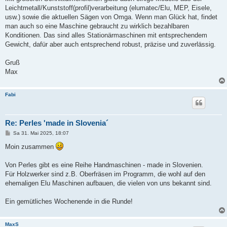
Leichtmetall/Kunststoff(profil)verarbeitung (elumatec/Elu, MEP, Eisele,
usw.) sowie die aktuellen Sägen von Omga. Wenn man Glück hat, findet
man auch so eine Maschine gebraucht zu wirklich bezahlbaren
Konditionen. Das sind alles Stationärmaschinen mit entsprechendem
Gewicht, dafür aber auch entsprechend robust, präzise und zuverlässig.
Gruß
Max
Fabi
Re: Perles 'made in Slovenia´
B
Sa 31. Mai 2025, 18:07
e
i
Moin zusammen
t
r
a
Von Perles gibt es eine Reihe Handmaschinen - made in Slovenien.
g
Für Holzwerker sind z.B. Oberfräsen im Programm, die wohl auf den
ehemaligen Elu Maschinen aufbauen, die vielen von uns bekannt sind.
Ein gemütliches Wochenende in die Runde!
MaxS