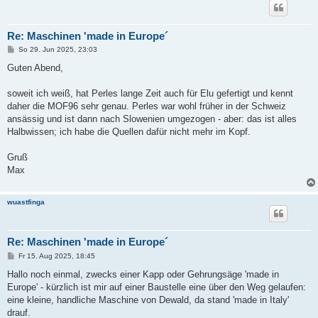
Re: Maschinen 'made in Europe´
B
So 29. Jun 2025, 23:03
e
i
Guten Abend,
t
r
a
soweit ich weiß, hat Perles lange Zeit auch für Elu gefertigt und kennt
g
daher die MOF96 sehr genau. Perles war wohl früher in der Schweiz
ansässig und ist dann nach Slowenien umgezogen - aber: das ist alles
Halbwissen; ich habe die Quellen dafür nicht mehr im Kopf.
Gruß
Max
wuastfinga
Re: Maschinen 'made in Europe´
B
Fr 15. Aug 2025, 18:45
e
i
Hallo noch einmal, zwecks einer Kapp oder Gehrungsäge 'made in
t
Europe' - kürzlich ist mir auf einer Baustelle eine über den Weg gelaufen:
r
a
eine kleine, handliche Maschine von Dewald, da stand 'made in Italy'
g
drauf.