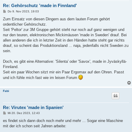
Re: Gehörschutz 'made in Finnland'
B
Do 9. Nov 2023, 19:03
e
i
Zum Einsatz von diesen Dingern aus dem lauten Forum gehört
t
ordentlicher Gehörschutz.
r
a
Seit 'Peltor' zur 3M Gruppe gehört steht nur noch auf ganz wenigen und
g
nur den teuren, elektronischen Mickimäusen 'made in Sweden' drauf. Bei
allen anderen die ich in letzter Zeit in den Händen hatte steht gar nichts
drauf, so scheint das Produktionsland ... naja, jedenfalls nicht Sweden zu
sein.
Doch, es gibt eine Alternative: 'Silenta' oder 'Savox', made in Jyväskyllä-
Finnland.
Seit ein paar Wochen sitzt mir ein Paar Ergomax auf den Ohren. Passt
und ich fühle mich fast wie im leisen Forum
Fabi
Re: Virutex 'made in Spanien'
B
Mi 20. Dez 2023, 12:43
e
i
es findet sich dann doch noch mehr und mehr ... Sogar eine Maschine
t
mit der ich schon seit Jahren arbeite:
r
a