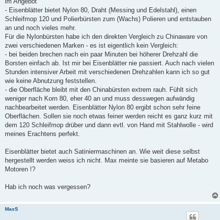
im Angebot
- Eisenblätter bietet Nylon 80, Draht (Messing und Edelstahl), einen
Schleifmop 120 und Polierbürsten zum (Wachs) Polieren und entstauben
an und noch vieles mehr.
Für die Nylonbürsten habe ich den direkten Vergleich zu Chinaware von
zwei verschiedenen Marken - es ist eigentlich kein Vergleich:
- bei beiden brechen nach ein paar Minuten bei höherer Drehzahl die
Borsten einfach ab. Ist mir bei Eisenblätter nie passiert. Auch nach vielen
Stunden intensiver Arbeit mit verschiedenen Drehzahlen kann ich so gut
wie keine Abnutzung feststellen.
- die Oberfläche bleibt mit den Chinabürsten extrem rauh. Fühlt sich
weniger nach Korn 80, eher 40 an und muss desswegen aufwändig
nachbearbeitet werden. Eisenblätter Nylon 80 ergibt schon sehr feine
Oberflächen. Sollen sie noch etwas feiner werden reicht es ganz kurz mit
dem 120 Schleifmop drüber und dann evtl. von Hand mit Stahlwolle - wird
meines Erachtens perfekt.
Eisenblätter bietet auch Satiniermaschinen an. Wie weit diese selbst
hergestellt werden weiss ich nicht. Max meinte sie basieren auf Metabo
Motoren !?
Hab ich noch was vergessen?
MaxS