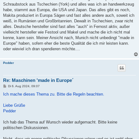
Schraubstock aus Tschechien (York) und alles was ich an handwerkzeug
habe, stammt aus Europa, die USA und Japan. Das alles gibt es noch,
Makita produziert in Europa Sägen und fast alles andere auch, soweit ich
weiß, in Rumänien und Großbritannien. Dewalt in Tschechien, zwar nicht
alles. Deutsche hersteller sind fast alles "auch" in Fernost aktiv, außer
vielleicht hersteller wie Festool und Makel und mache die ich nicht mal
kenne, kann sein. Meiner Ansicht nach, Munich nicht unbedingt "made in
Europe" haben, sofern eher die beste Qualität die ich mir leisten kann.
oder wieviel ich dran spendieren möchte....
Pedder
Re: Maschinen 'made in Europe´
B
Di 6. Aug 2024, 09:07
e
i
Ich mache dieses Thema zu. Bitte die Regeln beachten.
t
r
a
Liebe Grüße
g
Pedder
Ich hab das Thema auf Wunsch wieder aufgemacht. Bitte keine
politischen Diskussionen.
Nicht, dass wir gegen politische Dikussionen wären und es ist wohl eher