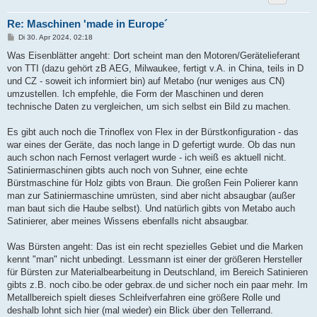
Re: Maschinen 'made in Europe´
B
Di 30. Apr 2024, 02:18
e
i
Was Eisenblätter angeht: Dort scheint man den Motoren/Gerätelieferant
t
von TTI (dazu gehört zB AEG, Milwaukee, fertigt v.A. in China, teils in D
r
a
und CZ - soweit ich informiert bin) auf Metabo (nur weniges aus CN)
g
umzustellen. Ich empfehle, die Form der Maschinen und deren
technische Daten zu vergleichen, um sich selbst ein Bild zu machen.
Es gibt auch noch die Trinoflex von Flex in der Bürstkonfiguration - das
war eines der Geräte, das noch lange in D gefertigt wurde. Ob das nun
auch schon nach Fernost verlagert wurde - ich weiß es aktuell nicht.
Satiniermaschinen gibts auch noch von Suhner, eine echte
Bürstmaschine für Holz gibts von Braun. Die großen Fein Polierer kann
man zur Satiniermaschine umrüsten, sind aber nicht absaugbar (außer
man baut sich die Haube selbst). Und natürlich gibts von Metabo auch
Satinierer, aber meines Wissens ebenfalls nicht absaugbar.
Was Bürsten angeht: Das ist ein recht spezielles Gebiet und die Marken
kennt "man" nicht unbedingt. Lessmann ist einer der größeren Hersteller
für Bürsten zur Materialbearbeitung in Deutschland, im Bereich Satinieren
gibts z.B. noch cibo.be oder gebrax.de und sicher noch ein paar mehr. Im
Metallbereich spielt dieses Schleifverfahren eine größere Rolle und
deshalb lohnt sich hier (mal wieder) ein Blick über den Tellerrand.