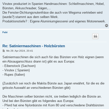
g
Virutex produziert in Spanien Handmaschinen: Schleifmaschinen, Hobel,
Bürsten, Akkuschrauber, Sägen,...
Die Fenster-Dichtungsnutenfräse die auch von Wegoma vertrieben wird
(wurde?) stammt aus dem selben Werk.
Produktionstiefe? : Eigene Aluminiumgiesserei und eigenes Motorenwerk.
Fabi
Re: Satiniermaschinen - Holzbürsten
B
Mo 29. Apr 2024, 20:41
e
i
Satiniermaschinen die sich auch für das Bürsten von Holz eignen (wenn
t
ein Absauganschluss drann ist) gibt es aus Europa:
r
a
- Eibenstock (Sachsen)
g
- Virutex ( Spanien)
- Rupes (Italien)
(Zusätzlich sei noch die Makita Bürste aus Japan erwähnt, für die es die
grösste Auswahl an verschiedenen Bürsten gibt)
Die Maschinen selber bürsten nicht, sie treiben lediglich die Bürste an.
Und bei den Bürsten gibt es folgendes aus Europa:
- Pferd hat eine Nylonbürste mit Korn 80 und verschiedene Drahtbürsten