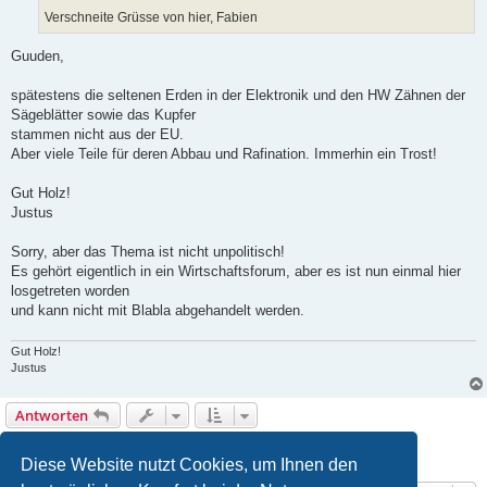
Verschneite Grüsse von hier, Fabien
Guuden,
spätestens die seltenen Erden in der Elektronik und den HW Zähnen der
Sägeblätter sowie das Kupfer
stammen nicht aus der EU.
Aber viele Teile für deren Abbau und Rafination. Immerhin ein Trost!
Gut Holz!
Justus
Sorry, aber das Thema ist nicht unpolitisch!
Es gehört eigentlich in ein Wirtschaftsforum, aber es ist nun einmal hier
losgetreten worden
und kann nicht mit Blabla abgehandelt werden.
Gut Holz!
Justus
Antworten
1
2
3
4
5
Vorherige
Nächste
44 Beiträge
Diese Website nutzt Cookies, um Ihnen den