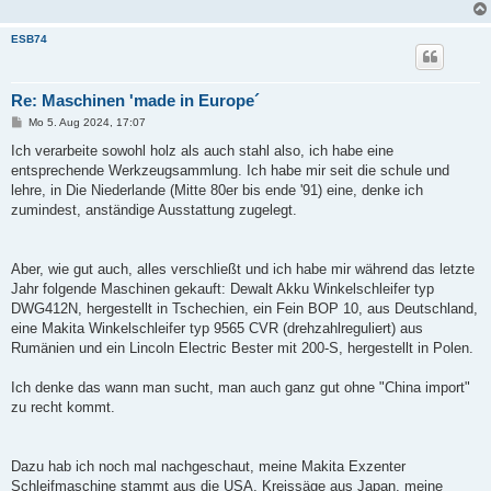
ESB74
Re: Maschinen 'made in Europe´
B
Mo 5. Aug 2024, 17:07
e
i
Ich verarbeite sowohl holz als auch stahl also, ich habe eine
t
entsprechende Werkzeugsammlung. Ich habe mir seit die schule und
r
a
lehre, in Die Niederlande (Mitte 80er bis ende '91) eine, denke ich
g
zumindest, anständige Ausstattung zugelegt.
Aber, wie gut auch, alles verschließt und ich habe mir während das letzte
Jahr folgende Maschinen gekauft: Dewalt Akku Winkelschleifer typ
DWG412N, hergestellt in Tschechien, ein Fein BOP 10, aus Deutschland,
eine Makita Winkelschleifer typ 9565 CVR (drehzahlreguliert) aus
Rumänien und ein Lincoln Electric Bester mit 200-S, hergestellt in Polen.
Ich denke das wann man sucht, man auch ganz gut ohne "China import"
zu recht kommt.
Dazu hab ich noch mal nachgeschaut, meine Makita Exzenter
Schleifmaschine stammt aus die USA, Kreissäge aus Japan, meine