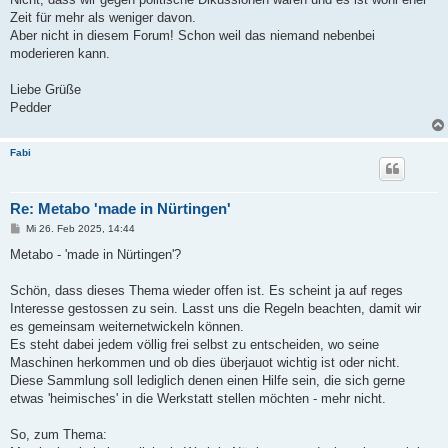
Zeit für mehr als weniger davon.
Aber nicht in diesem Forum! Schon weil das niemand nebenbei
moderieren kann.
Liebe Grüße
Pedder
Fabi
Re: Metabo 'made in Nürtingen'
B
Mi 26. Feb 2025, 14:44
e
i
Metabo - 'made in Nürtingen'?
t
r
a
Schön, dass dieses Thema wieder offen ist. Es scheint ja auf reges
g
Interesse gestossen zu sein. Lasst uns die Regeln beachten, damit wir
es gemeinsam weiternetwickeln können.
Es steht dabei jedem völlig frei selbst zu entscheiden, wo seine
Maschinen herkommen und ob dies überjauot wichtig ist oder nicht.
Diese Sammlung soll lediglich denen einen Hilfe sein, die sich gerne
etwas 'heimisches' in die Werkstatt stellen möchten - mehr nicht.
So, zum Thema: