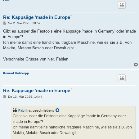
Re: Kappsäge 'made in Europe´
B
So 2. Mär 2025, 10:59
e
i
Gibt es ausser die Festools eine Kappsäge 'made in Germany' oder 'made
t
in Europe'?
r
a
Ich meine damit eine handliche, tragbare Maschine, wie es sie z.B. von
g
Makita, Metabo Bosch oder Dewalt gibt.
Verschneite Grüsse von hier, Fabien
Konrad Holzkopp
Re: Kappsäge 'made in Europe´
B
Do 13. Mär 2025, 14:44
e
i
t
Fabi
hat geschrieben:
r
a
Gibt es ausser die Festools eine Kappsäge 'made in Germany' oder
g
'made in Europe'?
Ich meine damit eine handliche, tragbare Maschine, wie es sie z.B. von
Makita, Metabo Bosch oder Dewalt gibt.