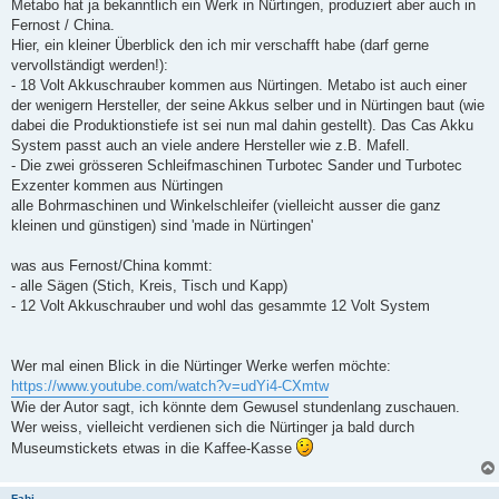
Metabo hat ja bekanntlich ein Werk in Nürtingen, produziert aber auch in
Fernost / China.
Hier, ein kleiner Überblick den ich mir verschafft habe (darf gerne
vervollständigt werden!):
- 18 Volt Akkuschrauber kommen aus Nürtingen. Metabo ist auch einer
der wenigern Hersteller, der seine Akkus selber und in Nürtingen baut (wie
dabei die Produktionstiefe ist sei nun mal dahin gestellt). Das Cas Akku
System passt auch an viele andere Hersteller wie z.B. Mafell.
- Die zwei grösseren Schleifmaschinen Turbotec Sander und Turbotec
Exzenter kommen aus Nürtingen
alle Bohrmaschinen und Winkelschleifer (vielleicht ausser die ganz
kleinen und günstigen) sind 'made in Nürtingen'
was aus Fernost/China kommt:
- alle Sägen (Stich, Kreis, Tisch und Kapp)
- 12 Volt Akkuschrauber und wohl das gesammte 12 Volt System
Wer mal einen Blick in die Nürtinger Werke werfen möchte:
https://www.youtube.com/watch?v=udYi4-CXmtw
Wie der Autor sagt, ich könnte dem Gewusel stundenlang zuschauen.
Wer weiss, vielleicht verdienen sich die Nürtinger ja bald durch
Museumstickets etwas in die Kaffee-Kasse
Fabi