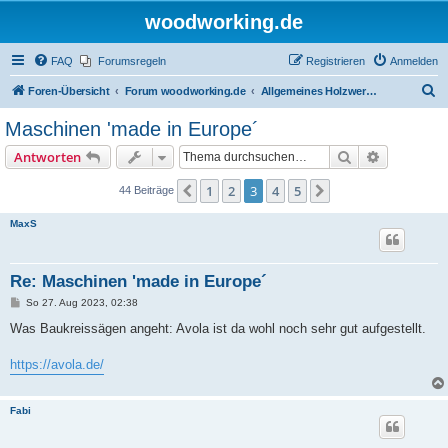
woodworking.de
FAQ
Forumsregeln
Registrieren
Anmelden
S
Foren-Übersicht
Forum woodworking.de
Allgemeines Holzwerkerforum - das laute Forum
u
Maschinen 'made in Europe´
c
Suche
Erweiterte
Antworten
h
e
1
2
3
4
5
Vorherige
Nächste
44 Beiträge
MaxS
Re: Maschinen 'made in Europe´
B
So 27. Aug 2023, 02:38
e
i
Was Baukreissägen angeht: Avola ist da wohl noch sehr gut aufgestellt.
t
r
a
https://avola.de/
g
Fabi