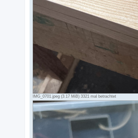
IMG_0701.jpeg (3.17 MiB) 3321 mal betrachtet