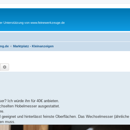
cher Unterstützung von www.feinewerkzeuge.de
ing.de
Marktplatz - Kleinanzeigen
Suche
Erweiterte Suche
r? Ich würde ihn für 40€ anbieten.
echselten Hobelmesser ausgestattet.
re.
el geeignet und hinterlässt feinste Oberflächen. Das Wechselmesser (ähnliche
fen muss.