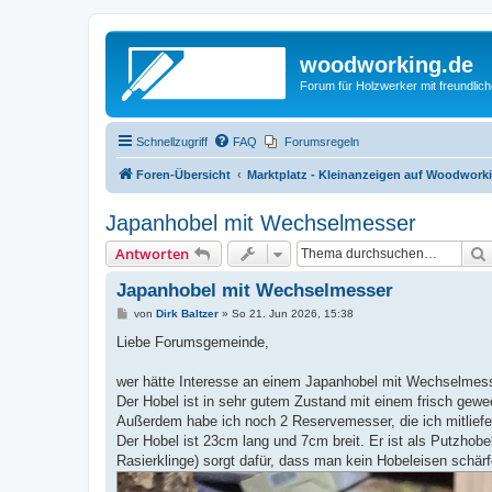
woodworking.de
Forum für Holzwerker mit freundli
Schnellzugriff
FAQ
Forumsregeln
Foren-Übersicht
Marktplatz - Kleinanzeigen auf Woodwork
Japanhobel mit Wechselmesser
Antworten
Japanhobel mit Wechselmesser
B
von
Dirk Baltzer
»
So 21. Jun 2026, 15:38
e
i
Liebe Forumsgemeinde,
t
r
a
wer hätte Interesse an einem Japanhobel mit Wechselmesse
g
Der Hobel ist in sehr gutem Zustand mit einem frisch gew
Außerdem habe ich noch 2 Reservemesser, die ich mitliefe
Der Hobel ist 23cm lang und 7cm breit. Er ist als Putzhob
Rasierklinge) sorgt dafür, dass man kein Hobeleisen schär