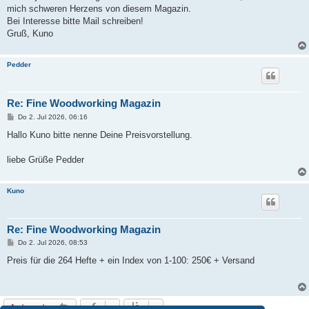
mich schweren Herzens von diesem Magazin.
Bei Interesse bitte Mail schreiben!
Gruß, Kuno
Pedder
Re: Fine Woodworking Magazin
B
Do 2. Jul 2026, 06:16
e
i
Hallo Kuno bitte nenne Deine Preisvorstellung.
t
r
a
liebe Grüße Pedder
g
Kuno
Re: Fine Woodworking Magazin
B
Do 2. Jul 2026, 08:53
e
i
Preis für die 264 Hefte + ein Index von 1-100: 250€ + Versand
t
r
a
g
Antworten