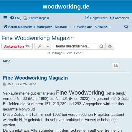
woodworking.de
FAQ
Forumsregeln
Registrieren
Anmelden
S
Foren-Übersicht
Marktplatz - Kleinanzeigen auf Woodworking.de
Marktplatz - Kleinanzeigen
u
Fine Woodworking Magazin
c
Suche
Erweiterte
Antworten
h
3 Beiträge • Seite
1
von
1
e
Kuno
Fine Woodworking Magazin
B
Mi 1. Jul 2026, 20:54
e
i
Fine Woodworking
Verkaufe meine gut erhaltenen
Hefte (engl.)
t
von der Nr. 33 (März 1982) bis Nr. 301 (Febr. 2023), insgesamt 264 Stück.
r
a
Es fehlen die Nummern 157, 213,289 und 292. Abgegeben wird nur das
g
gesamte Konvolut!
Diese Zeitschrift hat mir seit 1982 bei verschiedenen Projekten äußerst
wertvolle Hilfe geleistet, da sehr viel praktische Hinweise behandelt
werden.
Da ich jetzt aus Altersgründen mit dem Schreinern aufhöre, trenne ich