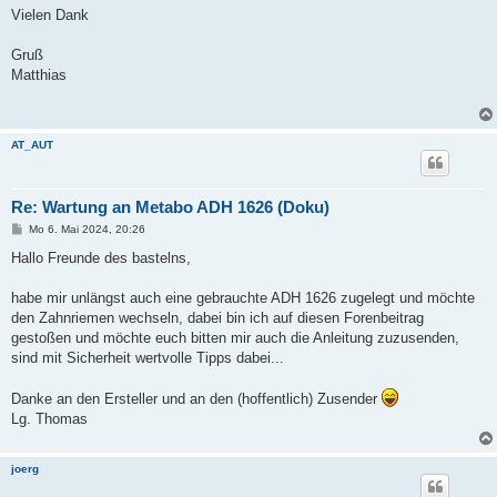
Vielen Dank
Gruß
Matthias
AT_AUT
Re: Wartung an Metabo ADH 1626 (Doku)
B
Mo 6. Mai 2024, 20:26
e
i
Hallo Freunde des bastelns,
t
r
a
habe mir unlängst auch eine gebrauchte ADH 1626 zugelegt und möchte
g
den Zahnriemen wechseln, dabei bin ich auf diesen Forenbeitrag
gestoßen und möchte euch bitten mir auch die Anleitung zuzusenden,
sind mit Sicherheit wertvolle Tipps dabei...
Danke an den Ersteller und an den (hoffentlich) Zusender
Lg. Thomas
joerg