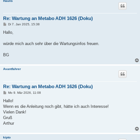
Hauns
Re: Wartung an Metabo ADH 1626 (Doku)
B
Di 7. Jan 2025, 15:38
e
i
Hallo,
t
r
a
würde mich auch sehr über die Wartungsinfos freuen.
g
BG
Avantfahrer
Re: Wartung an Metabo ADH 1626 (Doku)
B
Mo 9. Mär 2026, 11:08
e
i
Hallo!
t
Wenn es die Anleitung noch gibt, hätte ich auch Interesse!
r
a
Vielen Dank!
g
Gruß
Arthur
kipto