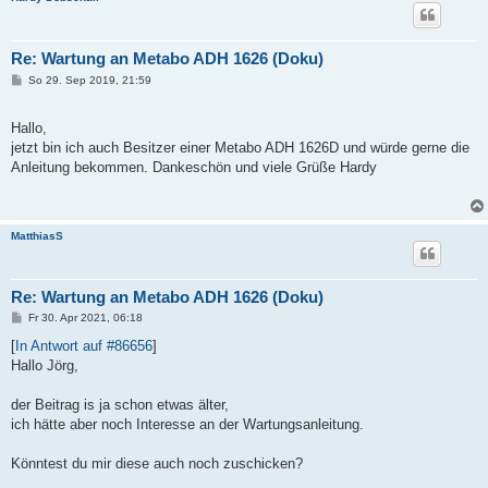
Re: Wartung an Metabo ADH 1626 (Doku)
B
So 29. Sep 2019, 21:59
e
i
t
Hallo,
r
a
jetzt bin ich auch Besitzer einer Metabo ADH 1626D und würde gerne die
g
Anleitung bekommen. Dankeschön und viele Grüße Hardy
MatthiasS
Re: Wartung an Metabo ADH 1626 (Doku)
B
Fr 30. Apr 2021, 06:18
e
i
[
In Antwort auf #86656
]
t
Hallo Jörg,
r
a
g
der Beitrag is ja schon etwas älter,
ich hätte aber noch Interesse an der Wartungsanleitung.
Könntest du mir diese auch noch zuschicken?