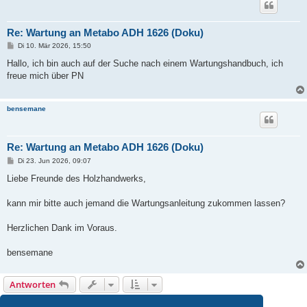
Re: Wartung an Metabo ADH 1626 (Doku)
B
Di 10. Mär 2026, 15:50
e
i
Hallo, ich bin auch auf der Suche nach einem Wartungshandbuch, ich
t
freue mich über PN
r
a
g
bensemane
Re: Wartung an Metabo ADH 1626 (Doku)
B
Di 23. Jun 2026, 09:07
e
i
Liebe Freunde des Holzhandwerks,
t
r
a
kann mir bitte auch jemand die Wartungsanleitung zukommen lassen?
g
Herzlichen Dank im Voraus.
bensemane
Antworten
40 Beiträge