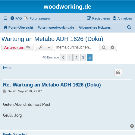
woodworking.de
FAQ
Forumsregeln
Registrieren
Anmelden
S
Foren-Übersicht
Forum woodworking.de
Allgemeines Holzwerkerforum - das laute Forum
u
Wartung an Metabo ADH 1626 (Doku)
c
Suche
Erweiterte
Antworten
h
e
1
2
3
4
Vorherige
40 Beiträge
joerg
Re: Wartung an Metabo ADH 1626 (Doku)
B
Sa 28. Sep 2019, 22:07
e
i
t
Guten Abend, du hast Post.
r
a
g
Gruß, Jörg
Hardy Dobschall