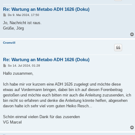
Re: Wartung an Metabo ADH 1626 (Doku)
B
Do 9. Mai 2024, 17:50
e
i
Jo, Nachricht ist raus.
t
Grüße, Jörg
r
a
g
Cromvill
Re: Wartung an Metabo ADH 1626 (Doku)
B
So 14. Jul 2024, 01:28
e
i
Hallo zusammen,
t
r
a
Ich habe mir vor kurzem eine ADH 1626 zugelegt und möchte diese
g
etwas auf Vordermann bringen, dabei bin ich auf diesen Forenbeitrag
gestoßen und möchte euch bitten mir auch die Anleitung zuzusenden, ich
bin nicht so erfahren und denke die Anleitung könnte helfen, abgesehen
davon halte ich sehr viel vom guten Heiko Resch...
Schön einmal vielen Dank für das zusenden
VG Marcel