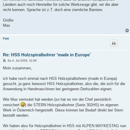
Ländern auch noch Hersteller für solche Werkzeuge gibt, wir die aber
nicht kennen. Sprache ist z.T. doch eine ziemliche Barriere.
Grüße
Max
Fabi
Re: HSS Holzspiralbohrer 'made in Europe´
B
Sa 4. Jul 2026, 11:06
e
i
Moin zusammen,
t
r
a
ich habe noch einmal nach HSS Holzspiralbohrern (made in Europa)
g
gesucht, ja ganz bewusst HSS Holzspiralbohrer, also die, die sich für die
Anwendung in Handmaschinen bei geringeren Drehzahlen eignen.
Wie Max vermutet hat werden (so hat es mir der Chef persönlich
versichert
) die STERN Holzspiralbohrer (Serie 302HS) im eigenen
Werk in Österreich hergestellt. Diese können bei Bedarf direkt bei Stern
bestellt werden.
Wir haben also für Holzspiralbohrer in HSS mit ALPEN MAYKESTAG nun