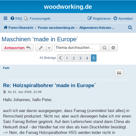
woodworking.de
FAQ
Forumsregeln
Registrieren
Anmelden
S
Foren-Übersicht
Forum woodworking.de
Allgemeines Holzwerkerforum - das laute Forum
u
Maschinen 'made in Europe´
c
Suche
Erweiterte
Antworten
h
e
1
2
3
4
5
Vorherige
44 Beiträge
Fabi
Re: Holzspiralbohrer 'made in Europe´
B
So 21. Jun 2026, 21:09
e
i
Hallo Johannes, hallo Peter,
t
r
a
auch ich war davon ausgegangen, dass Famag (zumindest fast alles) in
g
Remscheid produziert. Nicht nur, aber auch deswegen habe ich mir einen
Satz Famag Bohrer gegönnt. Auf dem Lieferschein stand dann China als
Herkunft drauf - der Händler hat mir dies als kein Druckfehler bestätigt.
--> Nein, die Famag Holzspiralbohrer HSS werden leider nicht in