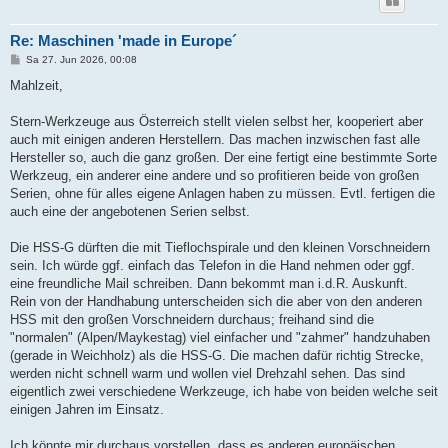
Re: Maschinen 'made in Europe´
B
Sa 27. Jun 2026, 00:08
e
i
Mahlzeit,
t
r
a
Stern-Werkzeuge aus Österreich stellt vielen selbst her, kooperiert aber
g
auch mit einigen anderen Herstellern. Das machen inzwischen fast alle
Hersteller so, auch die ganz großen. Der eine fertigt eine bestimmte Sorte
Werkzeug, ein anderer eine andere und so profitieren beide von großen
Serien, ohne für alles eigene Anlagen haben zu müssen. Evtl. fertigen die
auch eine der angebotenen Serien selbst.
Die HSS-G dürften die mit Tieflochspirale und den kleinen Vorschneidern
sein. Ich würde ggf. einfach das Telefon in die Hand nehmen oder ggf.
eine freundliche Mail schreiben. Dann bekommt man i.d.R. Auskunft.
Rein von der Handhabung unterscheiden sich die aber von den anderen
HSS mit den großen Vorschneidern durchaus; freihand sind die
"normalen" (Alpen/Maykestag) viel einfacher und "zahmer" handzuhaben
(gerade in Weichholz) als die HSS-G. Die machen dafür richtig Strecke,
werden nicht schnell warm und wollen viel Drehzahl sehen. Das sind
eigentlich zwei verschiedene Werkzeuge, ich habe von beiden welche seit
einigen Jahren im Einsatz.
Ich könnte mir durchaus vorstellen, dass es anderen europäischen