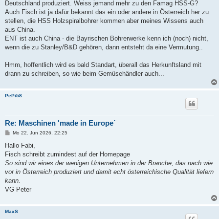
Deutschland produziert. Weiss jemand mehr zu den Famag HSS-G?
Auch Fisch ist ja dafür bekannt das ein oder andere in Österreich her zu
stellen, die HSS Holzspiralbohrer kommen aber meines Wissens auch
aus China.
ENT ist auch China - die Bayrischen Bohrerwerke kenn ich (noch) nicht,
wenn die zu Stanley/B&D gehören, dann entsteht da eine Vermutung..
Hmm, hoffentlich wird es bald Standart, überall das Herkunftsland mit
drann zu schreiben, so wie beim Gemüsehändler auch...
PePi58
Re: Maschinen 'made in Europe´
B
Mo 22. Jun 2026, 22:25
e
i
Hallo Fabi,
t
Fisch schreibt zumindest auf der Homepage
r
a
So sind wir eines der wenigen Unternehmen in der Branche, das nach wie
g
vor in Österreich produziert und damit echt österreichische Qualität liefern
kann.
VG Peter
MaxS