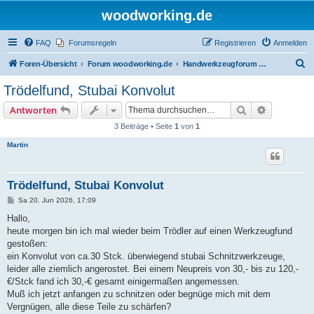
woodworking.de
FAQ
Forumsregeln
Registrieren
Anmelden
S
Foren-Übersicht
Forum woodworking.de
Handwerkzeugforum - das leise Forum
u
Trödelfund, Stubai Konvolut
c
Suche
Erweiterte
Antworten
h
3 Beiträge • Seite
1
von
1
e
Martin
Trödelfund, Stubai Konvolut
B
Sa 20. Jun 2026, 17:09
e
i
Hallo,
t
heute morgen bin ich mal wieder beim Trödler auf einen Werkzeugfund
r
a
gestoßen:
g
ein Konvolut von ca.30 Stck. überwiegend stubai Schnitzwerkzeuge,
leider alle ziemlich angerostet. Bei einem Neupreis von 30,- bis zu 120,-
€/Stck fand ich 30,-€ gesamt einigermaßen angemessen.
Muß ich jetzt anfangen zu schnitzen oder begnüge mich mit dem
Vergnügen, alle diese Teile zu schärfen?