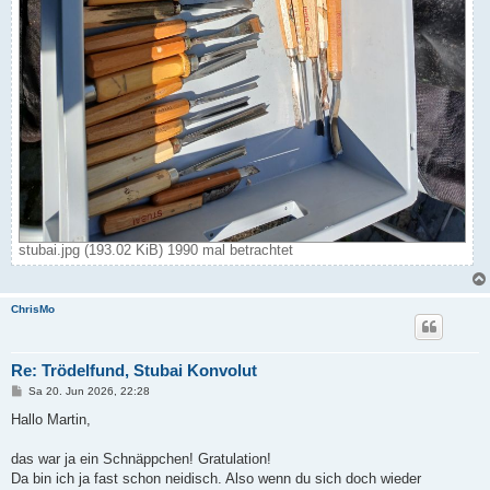
stubai.jpg (193.02 KiB) 1990 mal betrachtet
ChrisMo
Re: Trödelfund, Stubai Konvolut
B
Sa 20. Jun 2026, 22:28
e
i
Hallo Martin,
t
r
a
das war ja ein Schnäppchen! Gratulation!
g
Da bin ich ja fast schon neidisch. Also wenn du sich doch wieder