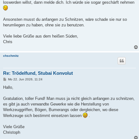
loswerden willst, dann melde dich. Ich würde sie sogar geschärft nehmen
Ansonsten musst du anfangen zu Schnitzen, wäre schade sie nur so
herumliegen zu haben, ohne sie zu benutzen.
Viele liebe Grüße aus dem heißen Süden,
Chris
chschmitz
Re: Trödelfund, Stubai Konvolut
B
Mo 22. Jun 2026, 11:24
e
i
Hallo,
t
r
a
Gratulation, toller Fund! Man muss ja nicht gleich anfangen zu schnitzen,
g
es gibt ja auch verwandte Gewerke wie die Herstellung von
Werkzeuggriffen, Bögen, Bumerangs oder dergleichen, wo diese
Werkzeuge sich bestimmt einsetzen lassen
.
Viele Grüße
Christoph