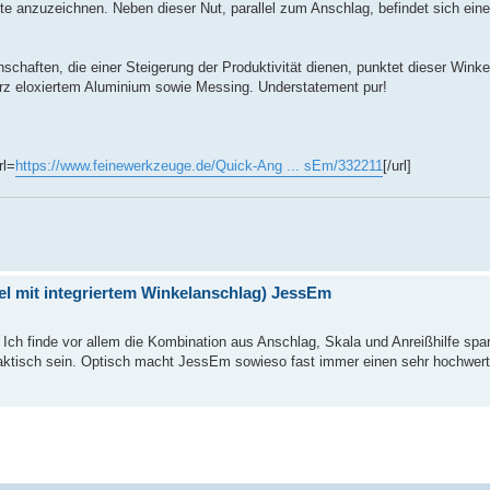
nte anzuzeichnen. Neben dieser Nut, parallel zum Anschlag, befindet sich eine
chaften, die einer Steigerung der Produktivität dienen, punktet dieser Wink
warz eloxiertem Aluminium sowie Messing. Understatement pur!
rl=
https://www.feinewerkzeuge.de/Quick-Ang ... sEm/332211
[/url]
el mit integriertem Winkelanschlag) JessEm
Ich finde vor allem die Kombination aus Anschlag, Skala und Anreißhilfe sp
raktisch sein. Optisch macht JessEm sowieso fast immer einen sehr hochwert