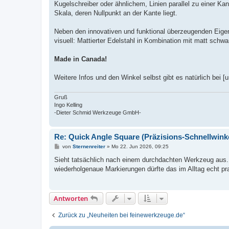
Kugelschreiber oder ähnlichem, Linien parallel zu einer Ka
Skala, deren Nullpunkt an der Kante liegt.
Neben den innovativen und funktional überzeugenden Eigens
visuell: Mattierter Edelstahl in Kombination mit matt sch
Made in Canada!
Weitere Infos und den Winkel selbst gibt es natürlich bei [u
Gruß
Ingo Kelling
-Dieter Schmid Werkzeuge GmbH-
Re: Quick Angle Square (Präzisions-Schnellwink
B
von
Sternenreiter
»
Mo 22. Jun 2026, 09:25
e
i
Sieht tatsächlich nach einem durchdachten Werkzeug aus. 
t
wiederholgenaue Markierungen dürfte das im Alltag echt p
r
a
g
Antworten
Zurück zu „Neuheiten bei feinewerkzeuge.de“