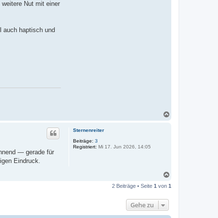
v
 weitere Nut mit einer
o
n
I
n
el auch haptisch und
g
o
K
-
D
S
W
N
a
c
Sternenreiter
h
o
Beiträge:
3
Registriert:
Mi 17. Jun 2026, 14:05
b
annend — gerade für
e
igen Eindruck.
n
N
a
2 Beiträge • Seite
1
von
1
c
h
o
Gehe zu
b
e