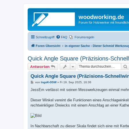
woodworking.de
Forum für Holzwerker mit freundli
Schnellzugriff
FAQ
Forumsregeln
Foren-Übersicht
in eigener Sache - Dieter Schmid Werkz
Quick Angle Square (Präzisions-Schnell
Antworten
Quick Angle Square (Präzisions-Schnellwi
B
von
IngoK-DSW
»
Fr 19. Sep 2025, 16:36
e
i
JessEm verlässt mit seinen Messwerkzeugen einmal mehr a
t
r
a
Dieser Winkel vereint die Funktionen eines Anschlagwink
g
rechtwinkligen Dreiecks mit einem Anschlag an einer Kathet
In Nachbarschaft zu dieser Skala findet sich eine mit Kerbe