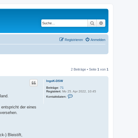
Suche
Erweiterte Suche
Registrieren
Anmelden
2 Beiträge • Seite
1
von
1
IngoK-DSW
Beiträge:
71
Registriert:
Mo 25. Apr 2022, 10:45
K
land.
Kontaktdaten:
o
n
t
entspricht der eines
a
 versehen.
k
t
d
a
t
e
-) Bleistift,
n