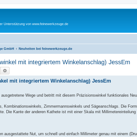
cher Unterstützung von www.feinewerkzeuge.de
euge GmbH
Neuheiten bei feinewerkzeuge.de
winkel mit integriertem Winkelanschlag) JessEm
Suche
Erweiterte Suche
nkel mit integriertem Winkelanschlag) JessEm
usgetretene Wege und betritt mit diesem Präzisionswinkel funktionales Neu
els, Kombinationswinkels, Zimmermannswinkels und Sägeanschlags. Die Form 
e. Die Kante der anderen Kathete ist mit einer Skala mit Millimetereinteilung
n ausgestattete Nut, um schnell und einfach Millimeter genau mit einem (Druck