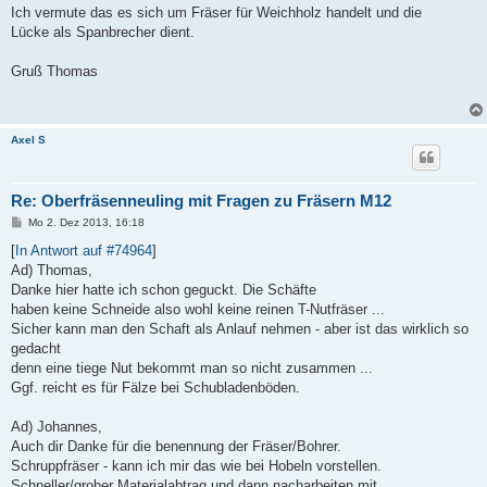
Ich vermute das es sich um Fräser für Weichholz handelt und die
Lücke als Spanbrecher dient.
Gruß Thomas
Axel S
Re: Oberfräsenneuling mit Fragen zu Fräsern M12
B
Mo 2. Dez 2013, 16:18
e
i
[
In Antwort auf #74964
]
t
Ad) Thomas,
r
a
Danke hier hatte ich schon geguckt. Die Schäfte
g
haben keine Schneide also wohl keine reinen T-Nutfräser ...
Sicher kann man den Schaft als Anlauf nehmen - aber ist das wirklich so
gedacht
denn eine tiege Nut bekommt man so nicht zusammen ...
Ggf. reicht es für Fälze bei Schubladenböden.
Ad) Johannes,
Auch dir Danke für die benennung der Fräser/Bohrer.
Schruppfräser - kann ich mir das wie bei Hobeln vorstellen.
Schneller/grober Materialabtrag und dann nacharbeiten mit