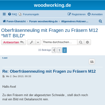
woodworking.de
FAQ
Forumsregeln
Registrieren
Anmelden
S
Foren-Übersicht
Forum woodworking.de
Allgemeines Holzwerkerforum - das laute Forum
u
Oberfräsenneuling mit Fragen zu Fräsern M12
c
*MIT BILD*
h
Suche
Erweiterte
Antworten
e
1
2
Vorherige
15 Beiträge
t.ost
Re: Oberfräsenneuling mit Fragen zu Fräsern M12
B
Mo 2. Dez 2013, 00:33
e
i
t
Hallo Axel
r
a
g
Zu den Fräsern mit der abgesetzten Schneide , stell doch noch
mal ein Bild mit Detailansicht rein.