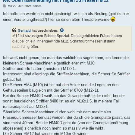
Re: Oberfräsenneuling mit Fragen zu Fräsern M12
B
Mo 22. Jun 2026, 00:36
e
i
Ich hoffe ich werde nun nicht gesteinigt, weil ich als Neuling (gibt es hier
t
einen Vorstellungthread?) hier so einen alten Thread erwärme
r
a
g
Gerhard
hat geschrieben:
M12 ist sozusagen Scheer Spezial. Die abgebildeten Fräser haben
glaube ich ein Innengewinde M12. Schaftdurchmesser ist dann
natürlich größer.
Ich weiß nicht genau, ob man das wirklich so sagen kann, ich kenne die
kleineren Scheer-Maschinen eigentlich eher mit M10.
Striffler und Elu hatten (meistens) M12x1.
Interessant sind allerdings die Striffler-Maschinen, die Scheer für Striffler
gebaut hat.
Die Scheer HM4 (M10) ist bis auf den Anker und die Logos an den
Gehäuseteilen baugleich mit der Striffler 8700 (M12x1).
Bei der Scheer HM40D weiß ich das Gewindemaß leider nicht, bei der
sonst baugleichen Striffler 8400 ist es ein M16x1,5, in meinem Fall
runteradaptiert auf M12x1.
Sämtliche Scheer-Maschinen dürfen wohl mit dem maximalen
Fräserdurchmesser benutzt werden, der durch die Grundplatte passt, das
sind meist 40mm. Bei der HM40D geht da (von der Grundplattenöffnung
abgesehen) sicherlich noch mehr, so massiv wie die wirkt!
Die Scheer HM12 hat wieder ein M10er Gewinde.