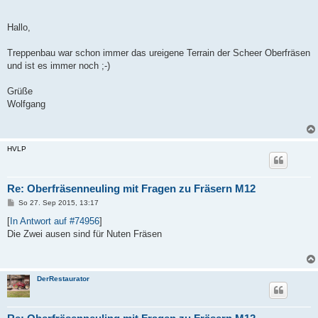
e
i
t
Hallo,
r
a
g
Treppenbau war schon immer das ureigene Terrain der Scheer Oberfräsen
und ist es immer noch ;-)
Grüße
Wolfgang
HVLP
Re: Oberfräsenneuling mit Fragen zu Fräsern M12
B
So 27. Sep 2015, 13:17
e
i
[
In Antwort auf #74956
]
t
Die Zwei ausen sind für Nuten Fräsen
r
a
g
DerRestaurator