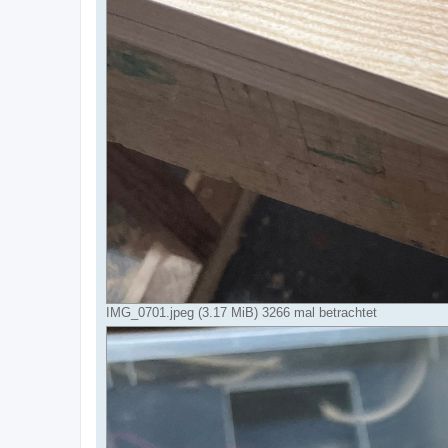
IMG_0701.jpeg (3.17 MiB) 3266 mal betrachtet