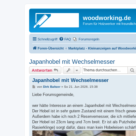
woodworking.de
Forum für Holzwerker mit freundli
Schnellzugriff
FAQ
Forumsregeln
Foren-Übersicht
Marktplatz - Kleinanzeigen auf Woodwork
Japanhobel mit Wechselmesser
Antworten
Japanhobel mit Wechselmesser
B
von
Dirk Baltzer
»
So 21. Jun 2026, 15:38
e
i
Liebe Forumsgemeinde,
t
r
a
wer hätte Interesse an einem Japanhobel mit Wechselmesse
g
Der Hobel ist in sehr gutem Zustand mit einem frisch gew
Außerdem habe ich noch 2 Reservemesser, die ich mitliefe
Der Hobel ist 23cm lang und 7cm breit. Er ist als Putzhob
Rasierklinge) sorgt dafür, dass man kein Hobeleisen schär