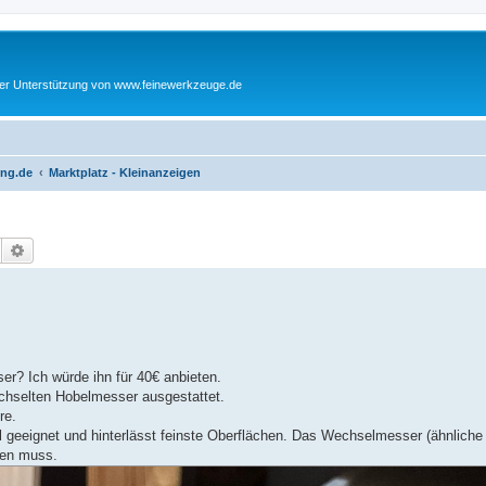
cher Unterstützung von www.feinewerkzeuge.de
ing.de
Marktplatz - Kleinanzeigen
Suche
Erweiterte Suche
r? Ich würde ihn für 40€ anbieten.
echselten Hobelmesser ausgestattet.
re.
el geeignet und hinterlässt feinste Oberflächen. Das Wechselmesser (ähnliche
fen muss.