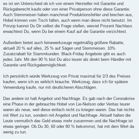
a
es ist ein Unterschied ob ich von einem Hersteller mit Garantie und
g
Rückgaberecht kaufe oder von einer Privatperson ohne diese Garantie.
Auch Stemmeisen haben manchmal Produktionsfehler und brechen aus,
Hobel können vom Tisch fallen, auch wenn man diese nicht benutzt. Im
Prinzip kannst Du Dir selbst die Frage stellen, wieviel Prozent Nachlass
erwachtest Du, wenn Du bei einem Kauf auf die Garantie verzichtest.
Außerdem bietet auch feinewerkzeuge regelmäßig größere Rabatte,
aktuell 20 % auf alles, 25 % auf Sägen und Stemmeisen. 10%
Zusatzrabatt für Stammkunden. Black-Friday Angebote gibt es auch
jedes Jahr. Mit den 90 % bist Du also teurer als direkt beim Händler mit
Garantie und Rückgabemöglichkeit.
Ich persönlich würde Werkzeug von Privat maximal für 2/3 des Preises
kaufen, wenn ich es wirklich brauche. Werkzeug, dass ich für spätere
Verwendung kaufe, nur mit deutlicheren Abschlägen.
Das andere ist halt Angebot und Nachfrage. Es gab nach der Coronakrise
eine Phase in der gebrauchte Hobel von Lie-Nielson oder Veritas teurer
waren als neue, weil diese einfach nicht zu kriegen waren. Das hat nichts
mit Wert zu tun, sondern mit Angebot und Nachfrage. Aktuell halten die
Leute vermutlich das Geld etwas mehr zusammen und die Nachfrage ist
etwas geringer. Ob Du 30, 60 oder 80 % bekommst, hat mit dem Wert da
wenig zu tun.