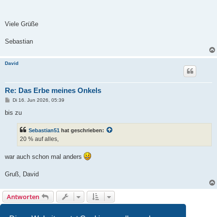
Viele Grüße
Sebastian
David
Re: Das Erbe meines Onkels
B
Di 16. Jun 2026, 05:39
e
i
bis zu
t
r
a
Sebastian51
hat geschrieben:
g
20 % auf alles,
war auch schon mal anders
Gruß, David
Antworten
1
2
Vorherige
17 Beiträge