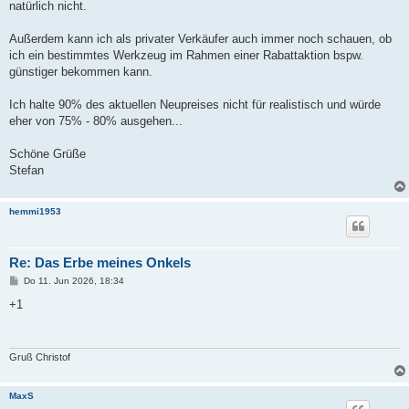
natürlich nicht.
Außerdem kann ich als privater Verkäufer auch immer noch schauen, ob
ich ein bestimmtes Werkzeug im Rahmen einer Rabattaktion bspw.
günstiger bekommen kann.
Ich halte 90% des aktuellen Neupreises nicht für realistisch und würde
eher von 75% - 80% ausgehen...
Schöne Grüße
Stefan
hemmi1953
Re: Das Erbe meines Onkels
B
Do 11. Jun 2026, 18:34
e
i
+1
t
r
a
g
Gruß Christof
MaxS