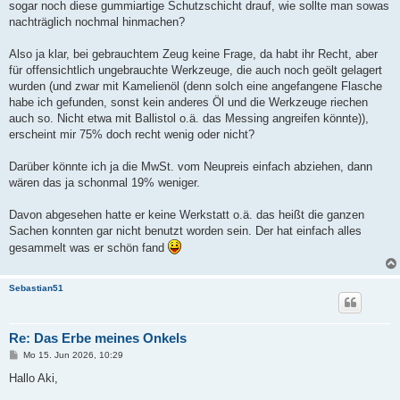
sogar noch diese gummiartige Schutzschicht drauf, wie sollte man sowas
nachträglich nochmal hinmachen?
Also ja klar, bei gebrauchtem Zeug keine Frage, da habt ihr Recht, aber
für offensichtlich ungebrauchte Werkzeuge, die auch noch geölt gelagert
wurden (und zwar mit Kamelienöl (denn solch eine angefangene Flasche
habe ich gefunden, sonst kein anderes Öl und die Werkzeuge riechen
auch so. Nicht etwa mit Ballistol o.ä. das Messing angreifen könnte)),
erscheint mir 75% doch recht wenig oder nicht?
Darüber könnte ich ja die MwSt. vom Neupreis einfach abziehen, dann
wären das ja schonmal 19% weniger.
Davon abgesehen hatte er keine Werkstatt o.ä. das heißt die ganzen
Sachen konnten gar nicht benutzt worden sein. Der hat einfach alles
gesammelt was er schön fand
Sebastian51
Re: Das Erbe meines Onkels
B
Mo 15. Jun 2026, 10:29
e
i
Hallo Aki,
t
r