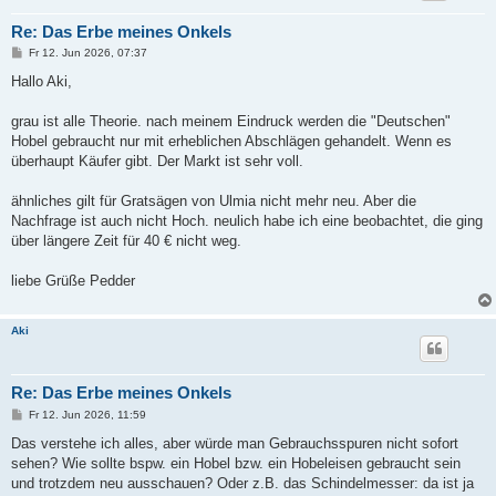
Re: Das Erbe meines Onkels
B
Fr 12. Jun 2026, 07:37
e
i
Hallo Aki,
t
r
a
grau ist alle Theorie. nach meinem Eindruck werden die "Deutschen"
g
Hobel gebraucht nur mit erheblichen Abschlägen gehandelt. Wenn es
überhaupt Käufer gibt. Der Markt ist sehr voll.
ähnliches gilt für Gratsägen von Ulmia nicht mehr neu. Aber die
Nachfrage ist auch nicht Hoch. neulich habe ich eine beobachtet, die ging
über längere Zeit für 40 € nicht weg.
liebe Grüße Pedder
Aki
Re: Das Erbe meines Onkels
B
Fr 12. Jun 2026, 11:59
e
i
Das verstehe ich alles, aber würde man Gebrauchsspuren nicht sofort
t
sehen? Wie sollte bspw. ein Hobel bzw. ein Hobeleisen gebraucht sein
r
a
und trotzdem neu ausschauen? Oder z.B. das Schindelmesser: da ist ja
g