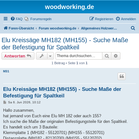
woodworking.de
FAQ
Forumsregeln
Registrieren
Anmelden
S
Foren-Übersicht
Forum woodworking.de
Allgemeines Holzwerkerforum - das laute Forum
u
Elu Kreissäge MH182 (MH155) - Suche Maße
c
der Befestigung für Spaltkeil
h
Suche
Erweiterte
Antworten
e
1 Beitrag • Seite
1
von
1
M31
Elu Kreissäge MH182 (MH155) - Suche Maße der
Befestigung für Spaltkeil
B
Sa 6. Jun 2026, 10:12
e
i
Hallo zusammen,
t
hat jemand von Euch eine Elu MH 182 oder auch 155?
r
a
Ich suche die Maße der originalen Befestigungsteile für den Spaltkeil.
g
Es handelt sich um 3 Bauteile:
Klemmplatte 1 (MH182 - 55120701) (MH155 - 55120701)
Distanzplatte (MH182 - 82120700) (MH155 - 55120702)