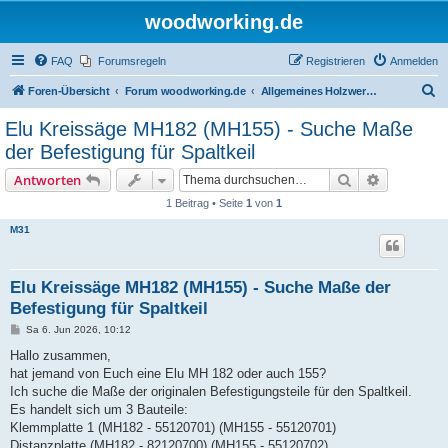
woodworking.de
FAQ
Forumsregeln
Registrieren
Anmelden
S
Foren-Übersicht
Forum woodworking.de
Allgemeines Holzwerkerforum - das laute Forum
u
Elu Kreissäge MH182 (MH155) - Suche Maße
c
der Befestigung für Spaltkeil
h
Suche
Erweiterte
Antworten
e
1 Beitrag • Seite
1
von
1
M31
Elu Kreissäge MH182 (MH155) - Suche Maße der
Befestigung für Spaltkeil
B
Sa 6. Jun 2026, 10:12
e
i
Hallo zusammen,
t
hat jemand von Euch eine Elu MH 182 oder auch 155?
r
a
Ich suche die Maße der originalen Befestigungsteile für den Spaltkeil.
g
Es handelt sich um 3 Bauteile:
Klemmplatte 1 (MH182 - 55120701) (MH155 - 55120701)
Distanzplatte (MH182 - 82120700) (MH155 - 55120702)