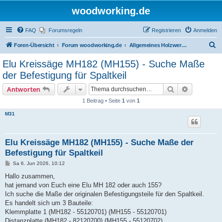
woodworking.de
FAQ
Forumsregeln
Registrieren
Anmelden
S
Foren-Übersicht
Forum woodworking.de
Allgemeines Holzwerkerforum - das laute Forum
u
Elu Kreissäge MH182 (MH155) - Suche Maße
c
der Befestigung für Spaltkeil
h
Suche
Erweiterte
Antworten
e
1 Beitrag • Seite
1
von
1
M31
Elu Kreissäge MH182 (MH155) - Suche Maße der
Befestigung für Spaltkeil
B
Sa 6. Jun 2026, 10:12
e
i
Hallo zusammen,
t
hat jemand von Euch eine Elu MH 182 oder auch 155?
r
a
Ich suche die Maße der originalen Befestigungsteile für den Spaltkeil.
g
Es handelt sich um 3 Bauteile:
Klemmplatte 1 (MH182 - 55120701) (MH155 - 55120701)
Distanzplatte (MH182 - 82120700) (MH155 - 55120702)