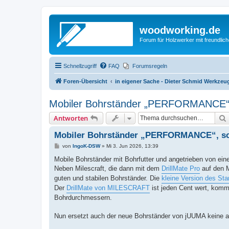
woodworking.de
Forum für Holzwerker mit freundli
Schnellzugriff
FAQ
Forumsregeln
Foren-Übersicht
in eigener Sache - Dieter Schmid Werkz
Mobiler Bohrständer „PERFORMANCE“
Antworten
Mobiler Bohrständer „PERFORMANCE“, s
B
von
IngoK-DSW
»
Mi 3. Jun 2026, 13:39
e
i
Mobile Bohrständer mit Bohrfutter und angetrieben von eine
t
Neben Milescraft, die dann mit dem
DrillMate Pro
auf den M
r
a
guten und stabilen Bohrständer. Die
kleine Version des Sta
g
Der
DrillMate von MILESCRAFT
ist jeden Cent wert, komm
Bohrdurchmessern.
Nun ersetzt auch der neue Bohrständer von jUUMA keine a