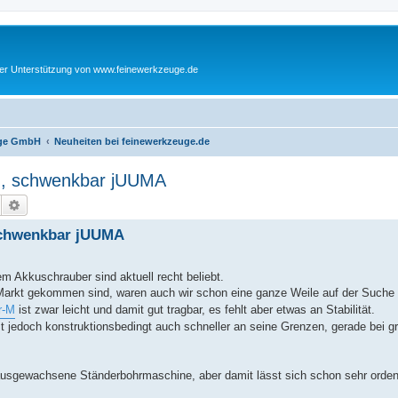
cher Unterstützung von www.feinewerkzeuge.de
euge GmbH
Neuheiten bei feinewerkzeuge.de
, schwenkbar jUUMA
Suche
Erweiterte Suche
chwenkbar jUUMA
m Akkuschrauber sind aktuell recht beliebt.
arkt gekommen sind, waren auch wir schon eine ganze Weile auf der Suche 
r-M
ist zwar leicht und damit gut tragbar, es fehlt aber etwas an Stabilität.
t jedoch konstruktionsbedingt auch schneller an seine Grenzen, gerade bei g
usgewachsene Ständerbohrmaschine, aber damit lässt sich schon sehr ordentl