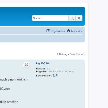
Suche
Erweiterte Suche
Registrieren
Anmelden
1 Beitrag • Seite
1
von
1
IngoK-DSW
Beiträge:
71
Registriert:
Mo 25. Apr 2022, 10:45
K
Kontaktdaten:
o
nach einem wirklich
n
t
a
rößeren
k
t
d
a
t
ich arbeiten.
e
n