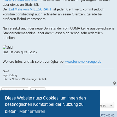
aber etwas an Stabilität.
Der
DrillMate von MILESCRAFT
ist jeden Cent wert, kommt jedoch
konstruktionsbedingt auch schneller an seine Grenzen, gerade bei
größeren Bohrdurchmessern.
Nun ersetzt auch der neue Bohrständer von jUUMA keine ausgewachsene
Ständerbohrmaschine, aber damit lässt sich schon sehr ordentlich
arbeiten.
Das ist das gute Stück.
Weitere Infos und ab sofort verfügbar bei
www.feinewerkzeuge.de
Gruß
Ingo Kelling
-Dieter Schmid Werkzeuge GmbH-
Antworten
1 Beitrag • Seite
1
von
1
Diese Website nutzt Cookies, um Ihnen den
bestmöglichen Komfort bei der Nutzung zu
Gehe zu
bieten.
Mehr erfahren
Foren-Übersicht
Alle Zeiten sind
UTC+02:00