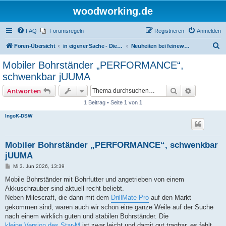
woodworking.de
FAQ
Forumsregeln
Registrieren
Anmelden
S
Foren-Übersicht
in eigener Sache - Dieter Schmid Werkzeuge GmbH
Neuheiten bei feinewerkzeuge.de
u
Mobiler Bohrständer „PERFORMANCE“,
c
schwenkbar jUUMA
h
Suche
Erweiterte
Antworten
e
1 Beitrag • Seite
1
von
1
IngoK-DSW
Mobiler Bohrständer „PERFORMANCE“, schwenkbar
jUUMA
B
Mi 3. Jun 2026, 13:39
e
i
Mobile Bohrständer mit Bohrfutter und angetrieben von einem
t
Akkuschrauber sind aktuell recht beliebt.
r
a
Neben Milescraft, die dann mit dem
DrillMate Pro
auf den Markt
g
gekommen sind, waren auch wir schon eine ganze Weile auf der Suche
nach einem wirklich guten und stabilen Bohrständer. Die
kleine Version des Star-M
ist zwar leicht und damit gut tragbar, es fehlt