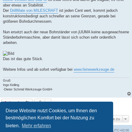
aber etwas an Stabilität.
Der
DrillMate von MILESCRAFT
ist jeden Cent wert, kommt jedoch
konstruktionsbedingt auch schneller an seine Grenzen, gerade bei
größeren Bohrdurchmessern.
Nun ersetzt auch der neue Bohrständer von jUUMA keine ausgewachsene
Ständerbohrmaschine, aber damit lässt sich schon sehr ordentlich
arbeiten.
Das ist das gute Stück.
Weitere Infos und ab sofort verfügbar bei
www.feinewerkzeuge.de
Gruß
Ingo Kelling
-Dieter Schmid Werkzeuge GmbH-
Antworten
1 Beitrag • Seite
1
von
1
Diese Website nutzt Cookies, um Ihnen den
bestmöglichen Komfort bei der Nutzung zu
Gehe zu
bieten.
Mehr erfahren
Foren-Übersicht
Alle Zeiten sind
UTC+02:00