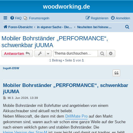
woodworking.de
FAQ
Forumsregeln
Registrieren
Anmelden
S
Foren-Übersicht
in eigener Sache - Dieter Schmid Werkzeuge GmbH
Neuheiten bei feinewerkzeuge.de
u
Mobiler Bohrständer „PERFORMANCE“,
c
schwenkbar jUUMA
h
Suche
Erweiterte
Antworten
e
1 Beitrag • Seite
1
von
1
IngoK-DSW
Mobiler Bohrständer „PERFORMANCE“, schwenkbar
jUUMA
B
Mi 3. Jun 2026, 13:39
e
i
Mobile Bohrständer mit Bohrfutter und angetrieben von einem
t
Akkuschrauber sind aktuell recht beliebt.
r
a
Neben Milescraft, die dann mit dem
DrillMate Pro
auf den Markt
g
gekommen sind, waren auch wir schon eine ganze Weile auf der Suche
nach einem wirklich guten und stabilen Bohrständer. Die
kleine Version des Star-M
ist zwar leicht und damit gut tragbar, es fehlt