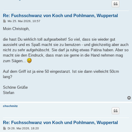
Re: Fuchsschwanz von Koch und Pohlmann, Wuppertal
B
Mo 25. Mai 2026, 10:57
e
i
Moin Christoph,
t
r
a
die hast Du wirklich toll aufgearbeitet! So viel, dass sie wieder gut
g
aussieht und es Spaß macht sie zu benutzen - und gleichzeitig aber auch
nicht zu sehr aufgehübscht. Sie darf ja ruhig etwas Patina haben. Aber so
macht sie den Eindruck, dass man sie gerne in die Hand nehmen mag
zum Sägen...
Auf dem Griff ist ja eine 50 eingestanzt. Ist sie dann vielleicht 50cm
lang?
Schöne Grüße
Stefan
chschmitz
Re: Fuchsschwanz von Koch und Pohlmann, Wuppertal
B
Di 26. Mai 2026, 18:20
e