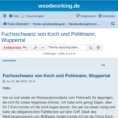
woodworking.de
FAQ
Forumsregeln
Registrieren
Anmelden
S
Foren-Übersicht
Forum woodworking.de
Handwerkzeugforum - das leise Forum
u
Fuchsschwanz von Koch und Pohlmann,
c
Wuppertal
h
Suche
Erweiterte
Antworten
e
4 Beiträge • Seite
1
von
1
chschmitz
Fuchsschwanz von Koch und Pohlmann, Wuppertal
B
So 24. Mai 2026, 16:11
e
i
Hallo,
t
r
a
hier ist mal wieder ein Restaurationsobjekt vom Flohmarkt für diejenigen,
g
die sich für sowas begeistern können. Ich habe echt genug Sägen, aber
für 2 Euro konnte ich die nicht liegen lassen. Sie war nur etwas rostig und
hatte die obligatorischen Farbflecken auf dem Griff. Dank des
Werkzeugmuseums von Wolfgang Jordan konnte ich sie der Firma Koch