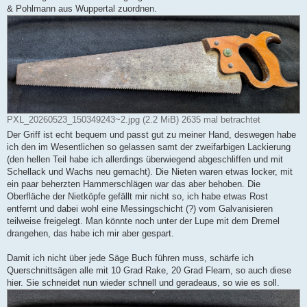
& Pohlmann aus Wuppertal zuordnen.
PXL_20260523_150349243~2.jpg (2.2 MiB) 2635 mal betrachtet
Der Griff ist echt bequem und passt gut zu meiner Hand, deswegen habe
ich den im Wesentlichen so gelassen samt der zweifarbigen Lackierung
(den hellen Teil habe ich allerdings überwiegend abgeschliffen und mit
Schellack und Wachs neu gemacht). Die Nieten waren etwas locker, mit
ein paar beherzten Hammerschlägen war das aber behoben. Die
Oberfläche der Nietköpfe gefällt mir nicht so, ich habe etwas Rost
entfernt und dabei wohl eine Messingschicht (?) vom Galvanisieren
teilweise freigelegt. Man könnte noch unter der Lupe mit dem Dremel
drangehen, das habe ich mir aber gespart.
Damit ich nicht über jede Säge Buch führen muss, schärfe ich
Querschnittsägen alle mit 10 Grad Rake, 20 Grad Fleam, so auch diese
hier. Sie schneidet nun wieder schnell und geradeaus, so wie es soll.