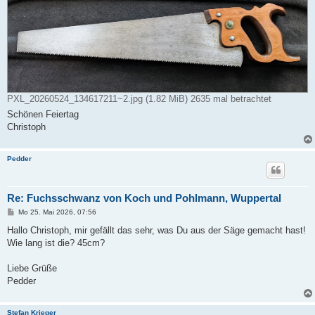
PXL_20260524_134617211~2.jpg (1.82 MiB) 2635 mal betrachtet
Schönen Feiertag
Christoph
Pedder
Re: Fuchsschwanz von Koch und Pohlmann, Wuppertal
B
Mo 25. Mai 2026, 07:56
e
i
Hallo Christoph, mir gefällt das sehr, was Du aus der Säge gemacht hast!
t
Wie lang ist die? 45cm?
r
a
g
Liebe Grüße
Pedder
Stefan Krieger