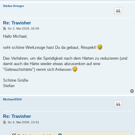
Stefan Krieger
Re: Travisher
B
So 3. Mai 2026, 00:09
e
i
Hallo Michael,
t
r
a
sehr schöne Werkzeuge hast Du da gebaut, Respekt!
g
Das Verfahren, um die Sprödigkeit nach dem Härten zu reduzieren (und
damit auch die Härte wieder etwas abzusenken auf eine
"Gebrauchshärte") nennt sich Anlassen
Schöne Grüße
Stefan
Michael2024
Re: Travisher
B
So 3. Mai 2026, 13:31
e
i
t