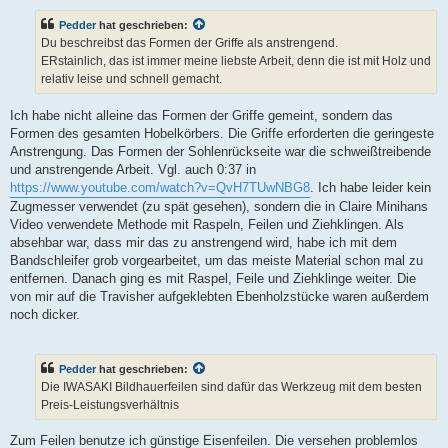
Pedder
hat geschrieben:
Du beschreibst das Formen der Griffe als anstrengend.
ERstainlich, das ist immer meine liebste Arbeit, denn die ist mit Holz und
relativ leise und schnell gemacht.
Ich habe nicht alleine das Formen der Griffe gemeint, sondern das
Formen des gesamten Hobelkörbers. Die Griffe erforderten die geringeste
Anstrengung. Das Formen der Sohlenrückseite war die schweißtreibende
und anstrengende Arbeit. Vgl. auch 0:37 in
https://www.youtube.com/watch?v=QvH7TUwNBG8
. Ich habe leider kein
Zugmesser verwendet (zu spät gesehen), sondern die in Claire Minihans
Video verwendete Methode mit Raspeln, Feilen und Ziehklingen. Als
absehbar war, dass mir das zu anstrengend wird, habe ich mit dem
Bandschleifer grob vorgearbeitet, um das meiste Material schon mal zu
entfernen. Danach ging es mit Raspel, Feile und Ziehklinge weiter. Die
von mir auf die Travisher aufgeklebten Ebenholzstücke waren außerdem
noch dicker.
Pedder
hat geschrieben:
Die IWASAKI Bildhauerfeilen sind dafür das Werkzeug mit dem besten
Preis-Leistungsverhältnis
Zum Feilen benutze ich günstige Eisenfeilen. Die versehen problemlos