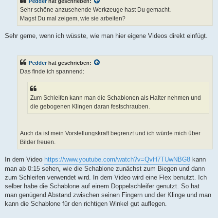
Pedder
hat geschrieben:
r
a
Sehr schöne anzusehende Werkzeuge hast Du gemacht.
g
Magst Du mal zeigem, wie sie arbeiten?
Sehr gerne, wenn ich wüsste, wie man hier eigene Videos direkt einfügt.
Pedder
hat geschrieben:
Das finde ich spannend:
Zum Schleifen kann man die Schablonen als Halter nehmen und
die gebogenen Klingen daran festschrauben.
Auch da ist mein Vorstellungskraft begrenzt und ich würde mich über
Bilder freuen.
In dem Video
https://www.youtube.com/watch?v=QvH7TUwNBG8
kann
man ab 0:15 sehen, wie die Schablone zunächst zum Biegen und dann
zum Schleifen verwendet wird. In dem Video wird eine Flex benutzt. Ich
selber habe die Schablone auf einem Doppelschleifer genutzt. So hat
man genügend Abstand zwischen seinen Fingern und der Klinge und man
kann die Schablone für den richtigen Winkel gut auflegen.