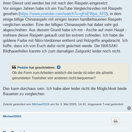
ihren Dienst und werden bei mit nach den Raspeln eingesetzt.
Vor einigen Jahren habe ich ein YouTube Vergleichsvideo mit Raspeln
gesehen (
https://www.youtube.com/watch?v=gFaEWpa_AF0
), in dem
einige billige Chinaraspeln mit einigen teuren handbehauenen Raspeln
verglichen wurden. Eine der billigen Chinaraspeln hat dabei sehr gut
abgeschnitten. Aus diesem Grund habe ich mir - Asche auf mein Haupt -
mehrere dieser Raspeln gekauft und bin extrem zufrieden. Ich habe die
goldene Farbe mit Nitro-Verdünner entfernt und Holzgriffe angebracht. Ich
hoffe, dass ich von Euch dafür nicht geächtet werde. Die IWASAKI
Bildhauerfeilen kannte ich zum damaligen Zeitpunkt leider noch nicht.
Pedder
hat geschrieben:
Ob die Form zum Arbeiten wirklich die beste ist oder die allseits
gerundeten Travisher von anderen nicht bequemer?
Das kann durchaus sein. Ich habe aber leider nicht die Möglichkeit beide
Bauarten zu vergleichen.
Zuletzt geändert von
Michael2024
am So 3. Mai 2026, 14:41, insgesamt 7-mal geändert.
Michael2024