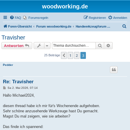
woodworking.de
FAQ
Forumsregeln
Registrieren
Anmelden
S
Foren-Übersicht
Forum woodworking.de
Handwerkzeugforum - das leise Forum
u
Travisher
c
Suche
Erweiterte
Antworten
h
e
1
2
3
Vorherige
25 Beiträge
Pedder
Re: Travisher
B
Sa 2. Mai 2026, 07:14
e
i
Hallo Michael2024,
t
r
a
diesen thread habe ich mir für's Wochenende aufgehoben.
g
Sehr schöne anzusehende Werkzeuge hast Du gemacht.
Magst Du mal zeigem, wie sie arbeiten?
Das finde ich spannend: