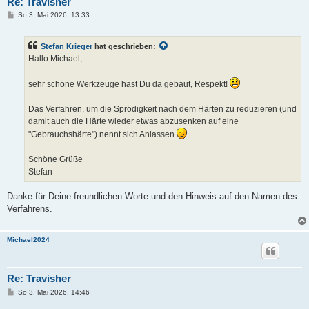
Re: Travisher
B
So 3. Mai 2026, 13:33
e
i
t
Stefan Krieger
hat geschrieben:
r
a
Hallo Michael,
g
sehr schöne Werkzeuge hast Du da gebaut, Respekt!
Das Verfahren, um die Sprödigkeit nach dem Härten zu reduzieren (und
damit auch die Härte wieder etwas abzusenken auf eine
"Gebrauchshärte") nennt sich Anlassen
Schöne Grüße
Stefan
Danke für Deine freundlichen Worte und den Hinweis auf den Namen des
Verfahrens.
Michael2024
Re: Travisher
B
So 3. Mai 2026, 14:46
e
i