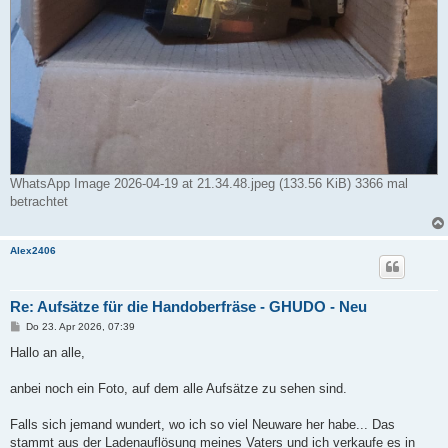
WhatsApp Image 2026-04-19 at 21.34.48.jpeg (133.56 KiB) 3366 mal
betrachtet
Alex2406
Re: Aufsätze für die Handoberfräse - GHUDO - Neu
B
Do 23. Apr 2026, 07:39
e
i
Hallo an alle,
t
r
a
anbei noch ein Foto, auf dem alle Aufsätze zu sehen sind.
g
Falls sich jemand wundert, wo ich so viel Neuware her habe... Das
stammt aus der Ladenauflösung meines Vaters und ich verkaufe es in