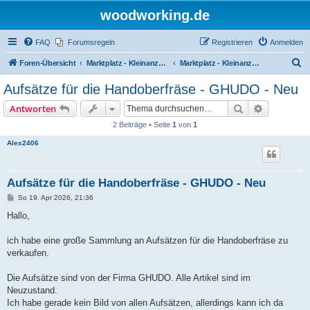
woodworking.de
FAQ
Forumsregeln
Registrieren
Anmelden
S
Foren-Übersicht
Marktplatz - Kleinanzeigen auf Woodworking.de
Marktplatz - Kleinanzeigen
u
Aufsätze für die Handoberfräse - GHUDO - Neu
c
Suche
Erweiterte
Antworten
h
2 Beiträge • Seite
1
von
1
e
Alex2406
Aufsätze für die Handoberfräse - GHUDO - Neu
B
So 19. Apr 2026, 21:36
e
i
Hallo,
t
r
a
ich habe eine große Sammlung an Aufsätzen für die Handoberfräse zu
g
verkaufen.
Die Aufsätze sind von der Firma GHUDO. Alle Artikel sind im
Neuzustand.
Ich habe gerade kein Bild von allen Aufsätzen, allerdings kann ich da