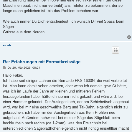
die Erfahrung machen bei Problemen eine Techniker (einen, der diese
Maschinen baut, nicht nur vertreibt) ans Telefon zu bekommen, der so
lange drann geblieben ist, bis das Problem behoben war.
Wie auch immer Du Dich entscheidest, ich wünsch Dir viel Spass beim
Sägen.
Grüsse aus dem Norden.
-noel-
Re: Erfahrungen mit Formatkreissäge
B
Do 26. Mär 2026, 08:24
e
i
Hallo Fabio,
t
Ich habe seit einigen Jahren die Bernardo FKS 1600N, die weit verbreitet
r
a
ist. Man kann damit schon arbeiten, aber wenn ich damals gewußt hätte,
g
was ich im Laufe der Jahre an kleinen und mittleren Fehlern
herausgefunden habe, hätte ich sie mir nicht gekauft und wäre z.B. bei
einer Hammer gelandet. Der Auslegertisch, der am Schiebetisch angebaut
wird, war bei mir eine geschweißte Berg und Tal-Bahn, eigentlich nicht zu
gebrauchen, ich habe mir den Auslegertisch aus Item Profilen neu
aufgebaut. Außerdem schwenkt bei meiner Säge das Sägeblatt beim
hochkurbeln nach rechts (ca 1-2mm), was den Freischnitt bei
unterschiedlichen Sägeblatthöhen eigentlich nicht richtig einsetllbar macht