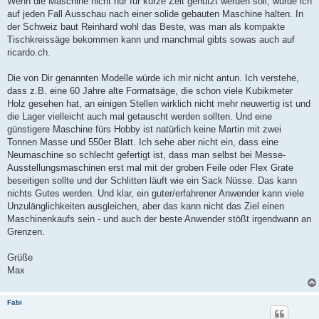
Wenn die Maschine nicht nur für kurze Zeit genutzt werden soll, würde ich
auf jeden Fall Ausschau nach einer solide gebauten Maschine halten. In
der Schweiz baut Reinhard wohl das Beste, was man als kompakte
Tischkreissäge bekommen kann und manchmal gibts sowas auch auf
ricardo.ch.
Die von Dir genannten Modelle würde ich mir nicht antun. Ich verstehe,
dass z.B. eine 60 Jahre alte Formatsäge, die schon viele Kubikmeter
Holz gesehen hat, an einigen Stellen wirklich nicht mehr neuwertig ist und
die Lager vielleicht auch mal getauscht werden sollten. Und eine
günstigere Maschine fürs Hobby ist natürlich keine Martin mit zwei
Tonnen Masse und 550er Blatt. Ich sehe aber nicht ein, dass eine
Neumaschine so schlecht gefertigt ist, dass man selbst bei Messe-
Ausstellungsmaschinen erst mal mit der groben Feile oder Flex Grate
beseitigen sollte und der Schlitten läuft wie ein Sack Nüsse. Das kann
nichts Gutes werden. Und klar, ein guter/erfahrener Anwender kann viele
Unzulänglichkeiten ausgleichen, aber das kann nicht das Ziel einen
Maschinenkaufs sein - und auch der beste Anwender stößt irgendwann an
Grenzen.
Grüße
Max
Fabi