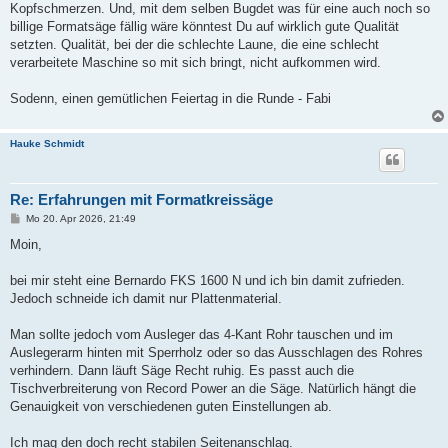
Kopfschmerzen. Und, mit dem selben Bugdet was für eine auch noch so
billige Formatsäge fällig wäre könntest Du auf wirklich gute Qualität
setzten. Qualität, bei der die schlechte Laune, die eine schlecht
verarbeitete Maschine so mit sich bringt, nicht aufkommen wird.
Sodenn, einen gemütlichen Feiertag in die Runde - Fabi
Hauke Schmidt
Re: Erfahrungen mit Formatkreissäge
B
Mo 20. Apr 2026, 21:49
e
i
Moin,
t
r
a
bei mir steht eine Bernardo FKS 1600 N und ich bin damit zufrieden.
g
Jedoch schneide ich damit nur Plattenmaterial.
Man sollte jedoch vom Ausleger das 4-Kant Rohr tauschen und im
Auslegerarm hinten mit Sperrholz oder so das Ausschlagen des Rohres
verhindern. Dann läuft Säge Recht ruhig. Es passt auch die
Tischverbreiterung von Record Power an die Säge. Natürlich hängt die
Genauigkeit von verschiedenen guten Einstellungen ab.
Ich mag den doch recht stabilen Seitenanschlag.