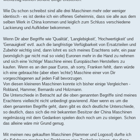
Wie Du schon schreibst sind alle drei Maschinen mehr oder weniger
identisch - es ist denke ich ein offenes Geheimnis, dass sie alle aus dem
selben Werk in China kommen und leiglich zum Schluss verschiedene
Lackierung und Aufkleber bekommen.
Wenn Dir aber Begriffe wie 'Qualität', 'Langlebigkeit', 'Hochwertigkeit' und
'Genauigkeit' evtl. auch die langfristige Verfügbarkeit von Ersatzteilen und
Zubehör wichtig sind, dann lohnt es sich meines Erachtens sehr, ein paar
(womöglich gar nicht mal so viele) Euronen mehr in die Hand zu nehmen
und sich eine 'richtige' Maschine eines Europäischen Herstellers zu
kaufen. Wenn es an den paar Euros, ah sorry, Franken fehlt, dann würde
ich eine gebrauchte (aber eben 'echte') Maschine einer von Dir
vorgeschlagenen auf jeden Fall bevorzugen.
Von diesen kleineren Maschinen konnte ich bisher einige Vergleichen -
Robland, Hammer, Bernardo und Holzmann.
Die Unterschiede in Betracht auf die oben genannten Begriffe sind meines
Erachtens vielleicht nicht unbedingt gravierend. Aber wenn es um die
oben genannten Begriffe geht, dann gibt es doch deutliche Unterschiede,
so deutlich, dass sich die mir bekannten Besitzer der China Maschinen
regelmässig mit dem Gedanken spielen doch noch um zu steigen. Schon
das alleine wäre mir Grund genug.
Mit meinen neu gekauften Maschinen (Hammer und Logosol) durfte ich