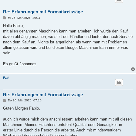
Re: Erfahrungen mit Formatkreissäge
B
Mi 25. Mär 2026, 20:11
e
i
Hallo Fabio,
t
mit allen genannten Maschinen kann man arbeiten. Ich würde den Kauf
r
a
davon abhängig machen, wo sitzt der Händler und bietet der auch Service
g
nach dem Kauf an. Nichts ist ärgerlicher, als wenn man mit Problemen
allein gelassen wird und bei diesen Budget-Maschinen kann immer was
sein.
Es grüßt Johannes
Fabi
Re: Erfahrungen mit Formatkreissäge
B
Do 26. Mär 2026, 07:10
e
i
Guten Morgen Fabio,
t
r
a
auch ich würde mich dem anschliessen: arbeiten kann man mit all diesen
g
Maschinen. Meines Erachtens entsteht Qualität oder Genauigkeit in
erster Linie durch die Person die arbeitet. Auch mit minderwertigem
Werkzeug können schöne Dinge entstehen.