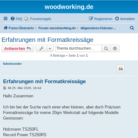
woodworking.de
FAQ
Forumsregeln
Registrieren
Anmelden
S
Foren-Übersicht
Forum woodworking.de
Allgemeines Holzwerkerforum - das laute Forum
u
Erfahrungen mit Formatkreissäge
c
Suche
Erweiterte
Antworten
h
9 Beiträge • Seite
1
von
1
e
fabioleander
Erfahrungen mit Formatkreissäge
B
Mi 25. Mär 2026, 18:44
e
i
Hallo Zusammen
t
r
a
Ich bin bei der Suche nach einer eher kleinen, aber doch Präzisen
g
Formatkreissäge für meine 20qm Werkstatt auf folgende Modelle
Gestossen:
Holzmann TS250FL
Record Power TS250RS