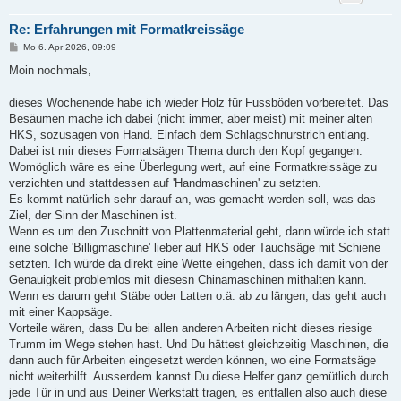
Re: Erfahrungen mit Formatkreissäge
B
Mo 6. Apr 2026, 09:09
e
i
Moin nochmals,
t
r
a
dieses Wochenende habe ich wieder Holz für Fussböden vorbereitet. Das
g
Besäumen mache ich dabei (nicht immer, aber meist) mit meiner alten
HKS, sozusagen von Hand. Einfach dem Schlagschnurstrich entlang.
Dabei ist mir dieses Formatsägen Thema durch den Kopf gegangen.
Womöglich wäre es eine Überlegung wert, auf eine Formatkreissäge zu
verzichten und stattdessen auf 'Handmaschinen' zu setzten.
Es kommt natürlich sehr darauf an, was gemacht werden soll, was das
Ziel, der Sinn der Maschinen ist.
Wenn es um den Zuschnitt von Plattenmaterial geht, dann würde ich statt
eine solche 'Billigmaschine' lieber auf HKS oder Tauchsäge mit Schiene
setzten. Ich würde da direkt eine Wette eingehen, dass ich damit von der
Genauigkeit problemlos mit diesesn Chinamaschinen mithalten kann.
Wenn es darum geht Stäbe oder Latten o.ä. ab zu längen, das geht auch
mit einer Kappsäge.
Vorteile wären, dass Du bei allen anderen Arbeiten nicht dieses riesige
Trumm im Wege stehen hast. Und Du hättest gleichzeitig Maschinen, die
dann auch für Arbeiten eingesetzt werden können, wo eine Formatsäge
nicht weiterhilft. Ausserdem kannst Du diese Helfer ganz gemütlich durch
jede Tür in und aus Deiner Werkstatt tragen, es entfallen also auch diese