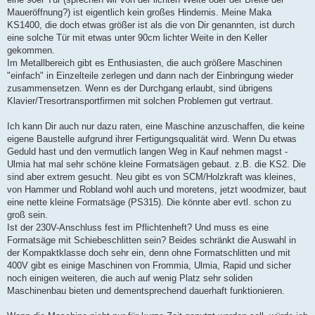
g
Maueröffnung?) ist eigentlich kein großes Hindernis. Meine Maka
KS1400, die doch etwas größer ist als die von Dir genannten, ist durch
eine solche Tür mit etwas unter 90cm lichter Weite in den Keller
gekommen.
Im Metallbereich gibt es Enthusiasten, die auch größere Maschinen
"einfach" in Einzelteile zerlegen und dann nach der Einbringung wieder
zusammensetzen. Wenn es der Durchgang erlaubt, sind übrigens
Klavier/Tresortransportfirmen mit solchen Problemen gut vertraut.
Ich kann Dir auch nur dazu raten, eine Maschine anzuschaffen, die keine
eigene Baustelle aufgrund ihrer Fertigungsqualität wird. Wenn Du etwas
Geduld hast und den vermutlich langen Weg in Kauf nehmen magst -
Ulmia hat mal sehr schöne kleine Formatsägen gebaut. z.B. die KS2. Die
sind aber extrem gesucht. Neu gibt es von SCM/Holzkraft was kleines,
von Hammer und Robland wohl auch und moretens, jetzt woodmizer, baut
eine nette kleine Formatsäge (PS315). Die könnte aber evtl. schon zu
groß sein.
Ist der 230V-Anschluss fest im Pflichtenheft? Und muss es eine
Formatsäge mit Schiebeschlitten sein? Beides schränkt die Auswahl in
der Kompaktklasse doch sehr ein, denn ohne Formatschlitten und mit
400V gibt es einige Maschinen von Frommia, Ulmia, Rapid und sicher
noch einigen weiteren, die auch auf wenig Platz sehr soliden
Maschinenbau bieten und dementsprechend dauerhaft funktionieren.