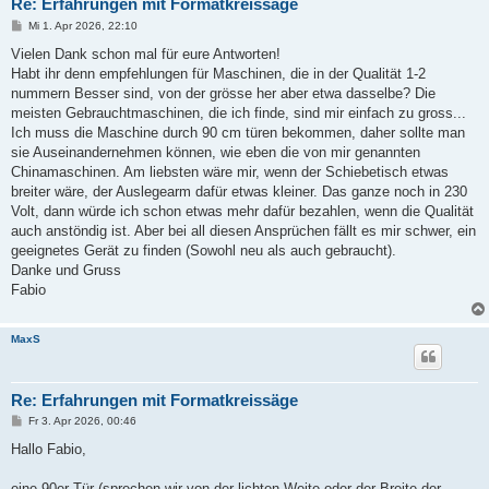
Re: Erfahrungen mit Formatkreissäge
B
Mi 1. Apr 2026, 22:10
e
i
Vielen Dank schon mal für eure Antworten!
t
Habt ihr denn empfehlungen für Maschinen, die in der Qualität 1-2
r
a
nummern Besser sind, von der grösse her aber etwa dasselbe? Die
g
meisten Gebrauchtmaschinen, die ich finde, sind mir einfach zu gross...
Ich muss die Maschine durch 90 cm türen bekommen, daher sollte man
sie Auseinandernehmen können, wie eben die von mir genannten
Chinamaschinen. Am liebsten wäre mir, wenn der Schiebetisch etwas
breiter wäre, der Auslegearm dafür etwas kleiner. Das ganze noch in 230
Volt, dann würde ich schon etwas mehr dafür bezahlen, wenn die Qualität
auch anstöndig ist. Aber bei all diesen Ansprüchen fällt es mir schwer, ein
geeignetes Gerät zu finden (Sowohl neu als auch gebraucht).
Danke und Gruss
Fabio
MaxS
Re: Erfahrungen mit Formatkreissäge
B
Fr 3. Apr 2026, 00:46
e
i
Hallo Fabio,
t
r
a
eine 90er Tür (sprechen wir von der lichten Weite oder der Breite der