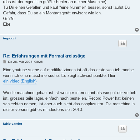
(das ist der eigentlich größte Fehler an meiner Maschine).
Tu Dir einen Gefallen und kauf "eine Nummer" besser, sonst läufst Du
Gefahr, dass Du so ein Montagsgerät erwischt wie ich.
Grüße
Ebe
ingoogni
Re: Erfahrungen mit Formatkreissäge
B
Do 26. Mär 2026, 08:25
e
i
Eine youtube suche auf modifikatzionen ist oft das erste was ich mache
t
wenn ich eine maschine suche. Es zeigt schwachpunkte. Hier
r
a
ein video (English)
g
Wo die maschine gebaut ist ist weniger interessant als wie gut der vertieb
ist, grosses teile lager, einfach nach bestellen. Record Power hat keinen
schlechten namen, ist aber auch nicht das nonplusultra. Die maschine in
dieser version gibt es mindestens seit 2010.
fabioleander