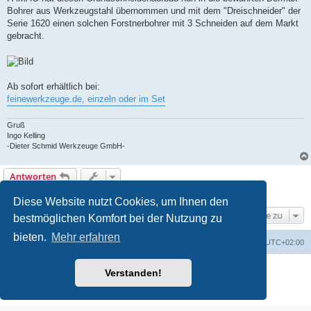
Bohrer aus Werkzeugstahl übernommen und mit dem "Dreischneider" der
Serie 1620 einen solchen Forstnerbohrer mit 3 Schneiden auf dem Markt
gebracht.
Ab sofort erhältlich bei:
feinewerkzeuge.de, einzeln oder im Set
Gruß
Ingo Kelling
-Dieter Schmid Werkzeuge GmbH-
Antworten
1 Beitrag • Seite
1
von
1
Diese Website nutzt Cookies, um Ihnen den
Gehe zu
bestmöglichen Komfort bei der Nutzung zu
bieten.
Mehr erfahren
Foren-Übersicht
Alle Zeiten sind
UTC+02:00
Powered by
phpBB
® Forum Software © phpBB Limited
Verstanden!
Deutsche Übersetzung durch
phpBB.de
Datenschutz
|
Nutzungsbedingungen