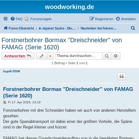
woodworking.de
FAQ
Forumsregeln
Registrieren
Anmelden
S
Foren-Übersicht
in eigener Sache - Dieter Schmid Werkzeuge GmbH
Neuheiten bei feinewerkzeuge.de
u
Forstnerbohrer Bormax "Dreischneider" von
c
FAMAG (Serie 1620)
h
Suche
Erweiterte
Antworten
e
1 Beitrag • Seite
1
von
1
IngoK-DSW
Forstnerbohrer Bormax "Dreischneider" von FAMAG
(Serie 1620)
B
Fr 17. Apr 2026, 13:19
e
i
Forstnerbohrer mit drei Schneiden haben wir auch von anderen Herstellern
t
gesehen.
r
a
Der gute Spanabtransport ist dabei einer der größten Vorteile, die Späne
g
sind in der Regel kleiner und kürzer.
FAMAG hat diesen Grundschneidenaufbau nun in die bewährten Bormax-