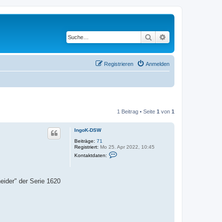
Suche
Erweiterte Suche
Registrieren
Anmelden
1 Beitrag • Seite
1
von
1
IngoK-DSW
Beiträge:
71
Registriert:
Mo 25. Apr 2022, 10:45
K
Kontaktdaten:
o
n
t
a
ider" der Serie 1620
k
t
d
a
t
e
n