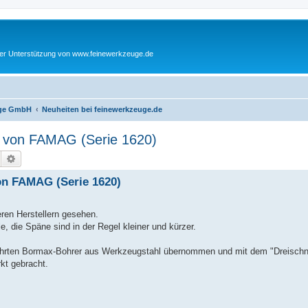
cher Unterstützung von www.feinewerkzeuge.de
euge GmbH
Neuheiten bei feinewerkzeuge.de
" von FAMAG (Serie 1620)
Suche
Erweiterte Suche
on FAMAG (Serie 1620)
ren Herstellern gesehen.
le, die Späne sind in der Regel kleiner und kürzer.
rten Bormax-Bohrer aus Werkzeugstahl übernommen und mit dem "Dreischne
kt gebracht.