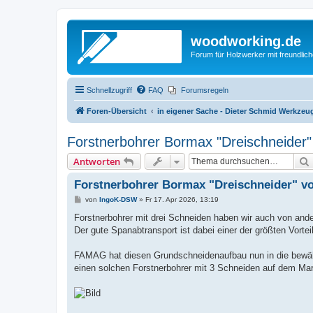
woodworking.de
Forum für Holzwerker mit freundli
Schnellzugriff
FAQ
Forumsregeln
Foren-Übersicht
in eigener Sache - Dieter Schmid Werkz
Forstnerbohrer Bormax "Dreischneider
Antworten
Forstnerbohrer Bormax "Dreischneider" v
B
von
IngoK-DSW
»
Fr 17. Apr 2026, 13:19
e
i
Forstnerbohrer mit drei Schneiden haben wir auch von ande
t
Der gute Spanabtransport ist dabei einer der größten Vortei
r
a
g
FAMAG hat diesen Grundschneidenaufbau nun in die bewäh
einen solchen Forstnerbohrer mit 3 Schneiden auf dem Mar