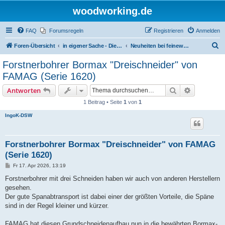
woodworking.de
FAQ
Forumsregeln
Registrieren
Anmelden
S
Foren-Übersicht
in eigener Sache - Dieter Schmid Werkzeuge GmbH
Neuheiten bei feinewerkzeuge.de
u
Forstnerbohrer Bormax "Dreischneider" von
c
FAMAG (Serie 1620)
h
Suche
Erweiterte
Antworten
e
1 Beitrag • Seite
1
von
1
IngoK-DSW
Forstnerbohrer Bormax "Dreischneider" von FAMAG
(Serie 1620)
B
Fr 17. Apr 2026, 13:19
e
i
Forstnerbohrer mit drei Schneiden haben wir auch von anderen Herstellern
t
gesehen.
r
a
Der gute Spanabtransport ist dabei einer der größten Vorteile, die Späne
g
sind in der Regel kleiner und kürzer.
FAMAG hat diesen Grundschneidenaufbau nun in die bewährten Bormax-