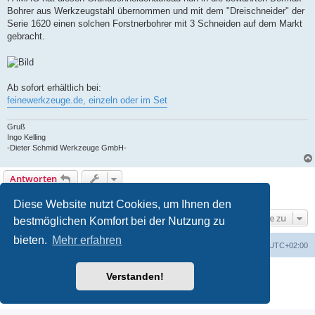
Bohrer aus Werkzeugstahl übernommen und mit dem "Dreischneider" der
Serie 1620 einen solchen Forstnerbohrer mit 3 Schneiden auf dem Markt
gebracht.
Ab sofort erhältlich bei:
feinewerkzeuge.de, einzeln oder im Set
Gruß
Ingo Kelling
-Dieter Schmid Werkzeuge GmbH-
Antworten
1 Beitrag • Seite
1
von
1
Diese Website nutzt Cookies, um Ihnen den
Gehe zu
bestmöglichen Komfort bei der Nutzung zu
bieten.
Mehr erfahren
Foren-Übersicht
Alle Zeiten sind
UTC+02:00
Powered by
phpBB
® Forum Software © phpBB Limited
Verstanden!
Deutsche Übersetzung durch
phpBB.de
Datenschutz
|
Nutzungsbedingungen